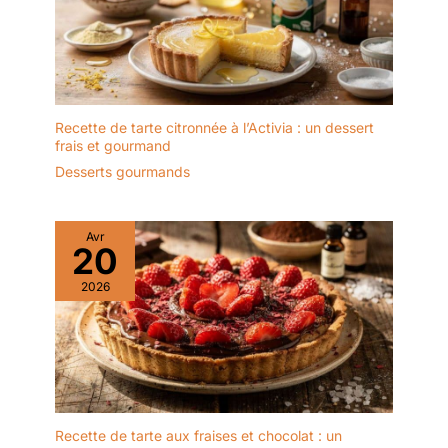
Recette de tarte citronnée à l’Activia : un dessert
frais et gourmand
Desserts gourmands
Avr
20
2026
Recette de tarte aux fraises et chocolat : un