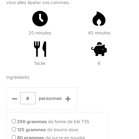
vous allez épater vos convives.
20 minutes
40 minutes
facile
€
Ingrédients
–
+
personnes
250
grammes
de farine de blé T55
125
grammes
de beurre doux
80
grammes
de sucre en poudre