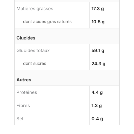
Matières grasses
17.3 g
dont acides gras saturés
10.5 g
Glucides
Glucides totaux
59.1 g
dont sucres
24.3 g
Autres
Protéines
4.4 g
Fibres
1.3 g
Sel
0.4 g