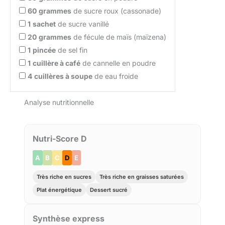
60
grammes
de sucre roux (cassonade)
1
sachet
de sucre vanillé
20
grammes
de fécule de maïs (maïzena)
1
pincée
de sel fin
1
cuillère à café
de cannelle en poudre
4
cuillères à soupe
de eau froide
Analyse nutritionnelle
Nutri-Score D
A
B
C
D
E
Très riche en sucres
Très riche en graisses saturées
Plat énergétique
Dessert sucré
Synthèse express