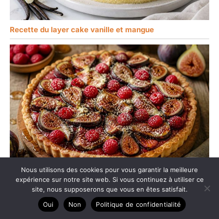
Recette du layer cake vanille et mangue
Nous utilisons des cookies pour vous garantir la meilleure
expérience sur notre site web. Si vous continuez à utiliser ce
Recette de tarte aux figues et framboises
site, nous supposerons que vous en êtes satisfait.
Oui
Non
Politique de confidentialité