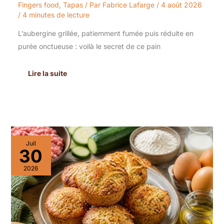
Fingers food
,
Tapas
/ Par
Fabrice Lafarge
/
4 août 2026
/
4 minutes de lecture
L’aubergine grillée, patiemment fumée puis réduite en
purée onctueuse : voilà le secret de ce pain
Lire la suite
Recette
Juil
de
30
muffins
au
2026
porc
et
courgettes