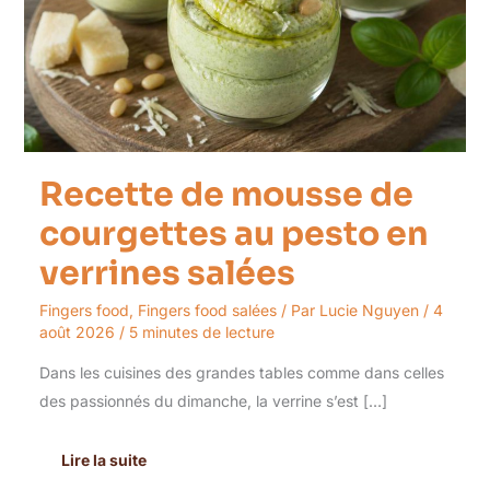
pesto
en
verrines
salées
Recette de mousse de
courgettes au pesto en
verrines salées
Fingers food
,
Fingers food salées
/ Par
Lucie Nguyen
/
4
août 2026
/
5 minutes de lecture
Dans les cuisines des grandes tables comme dans celles
des passionnés du dimanche, la verrine s’est […]
Lire la suite