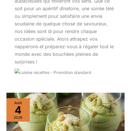
audacieuses qui titilleront vos sens. Que ce
soit pour un apéritif dînatoire, une soirée télé
ou simplement pour satisfaire une envie
soudaine de quelque chose de savoureux,
nos idées sont là pour rendre chaque
occasion spéciale. Alors attrapez vos
napperons et préparez-vous à régaler tout le
monde avec des bouchées pleines de
surprises !
Recette
Août
de
4
mousse
de
2026
courgettes
au