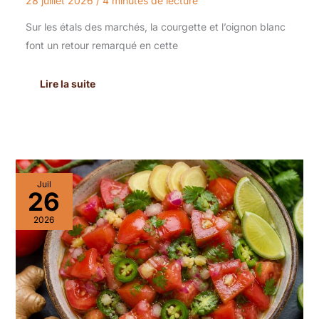
28 juillet 2026
/
4 minutes de lecture
Sur les étals des marchés, la courgette et l’oignon blanc
font un retour remarqué en cette
Lire la suite
Recette
Juil
de
26
salsa
de
2026
tomates
au
gingembre
fraîche
et
savoureuse