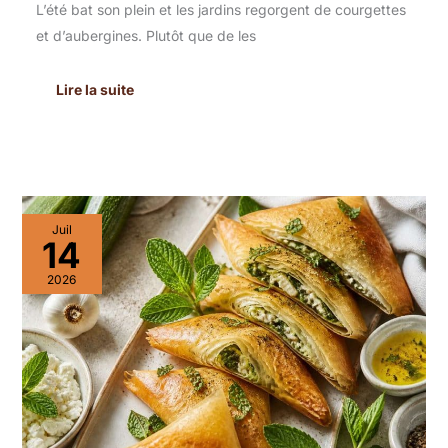
L’été bat son plein et les jardins regorgent de courgettes
et d’aubergines. Plutôt que de les
Lire la suite
Brick
Juil
à
14
la
courgette,
2026
feta
et
menthe
:
une
recette
croustillante
et