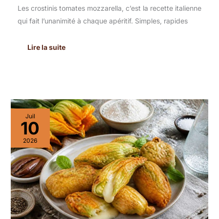
Les crostinis tomates mozzarella, c’est la recette italienne
qui fait l’unanimité à chaque apéritif. Simples, rapides
Lire la suite
Recette
Juil
de
10
beignets
de
2026
fleurs
de
courgette
à
la
mozzarella