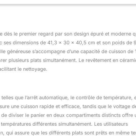
teur à courant continu innovante avec 5 vitesses de ventilation
automatique de la température, cette friteuse offre 7 fonctions de
à air (convection), cuisson au four, rôtissage, grillade,
ydratation et levée de pâte — pour une maîtrise parfaite adaptée
. Surfaces revêtues de céramique (en céramique) 100% en
e dès le premier regard par son design épuré et moderne q
aliments : garantissent une expérience de cuisson de qualité, tout
ettoyage grâce à leur compatibilité avec les laves-vaisselle. Gagnez
vec ses dimensions de 41,3 x 30 x 40,5 cm et son poids de 
sine : son design empilé, avec un panier supérieur de 4,3 L et un
aille généreuse s’accompagne d’une capacité de cuisson de 
e 6,5 L, offre une capacité totale de 10,8 L tout en occupant
arer plusieurs plats simultanément. Le revêtement en céram
’un modèle à paniers côte à côte afin de libérer (d'optimiser) de
plan de travail.
cilitant le nettoyage.
elles que l’arrêt automatique, le contrôle de température, e
ure une cuisson rapide et efficace, tandis que le voltage d
 de diviser le panier en deux compartiments distincts offre 
s températures différentes simultanément. Les utilisateurs
on, qui assure que les différents plats sont prêts en même t