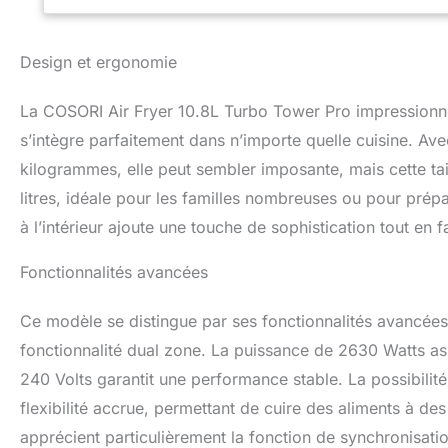
technologie de mo
et un ajustement 
cuisson — friture 
Design et ergonomie
réchauffage, désh
à chaque recette
La COSORI Air Fryer 10.8L Turbo Tower Pro impressionn
contact avec les 
en facilitant le n
s’intègre parfaitement dans n’importe quelle cuisine. A
de la place en cui
kilogrammes, elle peut sembler imposante, mais cette t
panier inférieur d
litres, idéale pour les familles nombreuses ou pour prép
moins d’espace qu
la place sur votre 
à l’intérieur ajoute une touche de sophistication tout en fa
Fonctionnalités avancées
Ce modèle se distingue par ses fonctionnalités avancées t
fonctionnalité dual zone. La puissance de 2630 Watts ass
240 Volts garantit une performance stable. La possibilité
flexibilité accrue, permettant de cuire des aliments à de
apprécient particulièrement la fonction de synchronisati