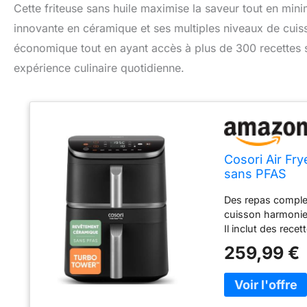
Cette friteuse sans huile maximise la saveur tout en minim
innovante en céramique et ses multiples niveaux de cuiss
économique tout en ayant accès à plus de 300 recettes
expérience culinaire quotidienne.
Cosori Air Fr
sans PFAS
Des repas complet
cuisson harmonie
Il inclut des rec
nutritionnelles, 
259,99 €
équilibrés. Cuiss
équipé de deux él
uniforme de la ch
chaque bouchée. 