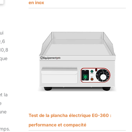
en inox
ui
9,6
10,8
ique
t la
e
une
Test de la plancha électrique EG-360 :
performance et compacité
emps.