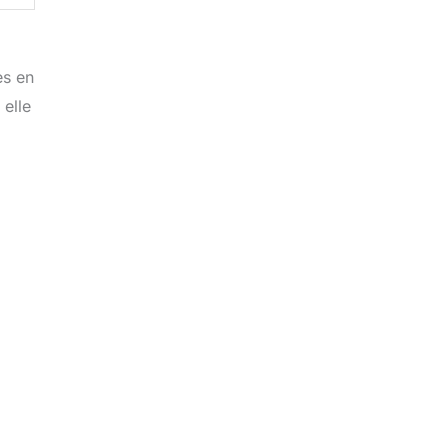
es en
 elle