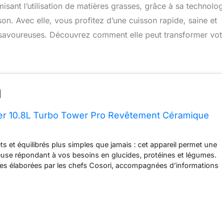
isant l’utilisation de matières grasses, grâce à sa technolo
on. Avec elle, vous profitez d’une cuisson rapide, saine et
 savoureuses. Découvrez comment elle peut transformer vot
yer 10.8L Turbo Tower Pro Revêtement Céramique
s et équilibrés plus simples que jamais : cet appareil permet une
use répondant à vos besoins en glucides, protéines et légumes.
ettes élaborées par les chefs Cosori, accompagnées d’informations
pour vous aider à préparer facilement des plats savoureux et
on homogène grâce à la double cuisson: le panier inférieur est
éments chauffants pour assurer (garantir) une répartition
aleur pour une texture parfaite et des saveurs maîtrisées à (pour)
Une cuisson sur mesure pour chaque plat : dotée d’une