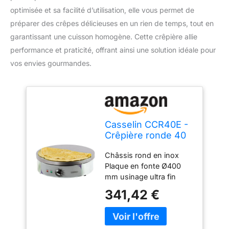
optimisée et sa facilité d’utilisation, elle vous permet de
préparer des crêpes délicieuses en un rien de temps, tout en
garantissant une cuisson homogène. Cette crêpière allie
performance et praticité, offrant ainsi une solution idéale pour
vos envies gourmandes.
Casselin CCR40E -
Crêpière ronde 40
électrique
Châssis rond en inox
Plaque en fonte Ø400
mm usinage ultra fin
Thermostat réglable de
341,42 €
60°C à 300°C
Thermostat de sécurité
Puissance : 2 700 W /