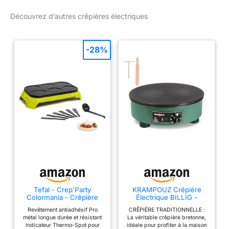
: 18 Kg
Découvrez d’autres crêpières électriques
-28%
Tefal - Crep'Party
KRAMPOUZ Crêpière
Colormania - Crêpière
Électrique BILLIG -
électrique - 6 personnes
Plaque en Fonte Usinée
Revêtement antiadhésif Pro
CRÊPIÈRE TRADITIONNELLE :
Diamètre 35 cm - 220-
métal longue durée et résistant
La véritable crêpière bretonne,
240 Volts et 2500 Watts -
Indicateur Thermo-Spot pour
idéale pour profiter à la maison
Véritable Crêpière