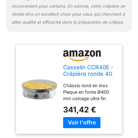
inconvénient pour certains. En somme, cette crêpière se
révèle être un excellent choix pour ceux qui cherchent à
allier qualité et efficacité dans la préparation de crêpes.
Casselin CCR40E -
Crêpière ronde 40
électrique
Châssis rond en inox
Plaque en fonte Ø400
mm usinage ultra fin
Thermostat réglable de
341,42 €
60°C à 300°C
Thermostat de sécurité
Puissance : 2 700 W /
230 V Dimensions : H
130 mm, Ø420 mm Poids