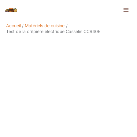
Aller
Rechercher
au
contenu
Accueil
Matériels de cuisine
Test de la crêpière électrique Casselin CCR40E