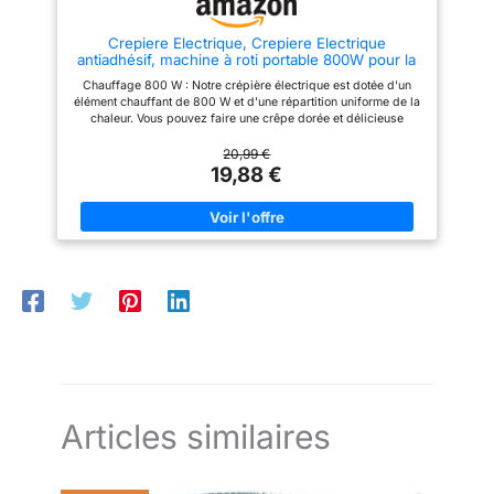
en bois pour décoller les
crêpes. RÉPARABILITÉ 15 ANS :
Crepiere Electrique, Crepiere Electrique
Les pièces détachées sont
antiadhésif, machine à roti portable 800W pour la
disponibles au minimum
maison, poignée cool-touch avec bol alimentaire,
jusqu'à 15 ans après l'achat. Le
Chauffage 800 W : Notre crépière électrique est dotée d'un
nettoyage facile
tampon CLEAN+ (Réf ATE1)
élément chauffant de 800 W et d'une répartition uniforme de la
n'est pas fourni
chaleur. Vous pouvez faire une crêpe dorée et délicieuse
simplement et facilement à la maison. Antiadhésive : La surface
antiadhésive de notre crêpière électrique garantit que vos
20,99 €
crêpes ne collent pas et facilite la cuisson et le nettoyage.
19,88 €
Sécurité et facilité d'utilisation : . La crêpière est dotée d'une
longue poignée anti-brûlure pour déplacer ou retourner les
crêpes en toute sécurité. Idéale pour la maison : Notre crêpière
est idéale pour les ménages de toute taille, et sa conception
compacte et légère la rend facile à ranger après utilisation.
Large utilisation : Notre crêpière électrique est l'outil idéal pour
préparer des crêpes moelleuses, des crêpes croustillantes et
tous vos petits déjeuners préférés.
Articles similaires