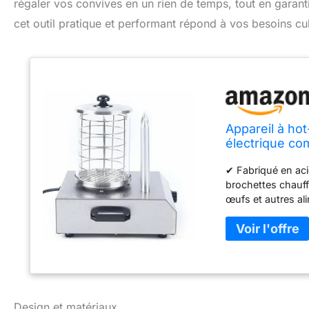
régaler vos convives en un rien de temps, tout en gara
cet outil pratique et performant répond à vos besoins culi
Appareil à ho
électrique co
pour usage c
✔ Fabriqué en aci
brochettes chauffa
œufs et autres al
à la température 
✔Idéal pour la rest
Design et matériaux