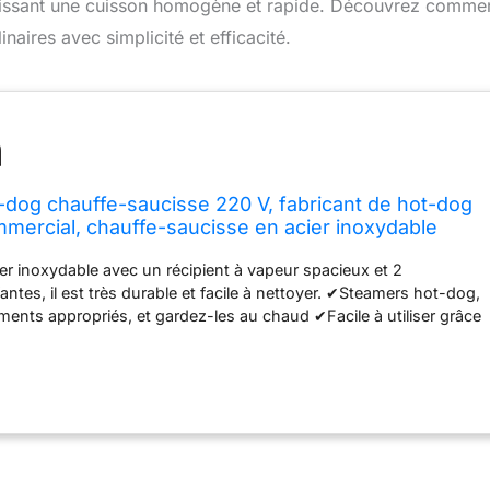
ntissant une cuisson homogène et rapide. Découvrez comme
naires avec simplicité et efficacité.
t-dog chauffe-saucisse 220 V, fabricant de hot-dog
mmercial, chauffe-saucisse en acier inoxydable
ommercial domestique
er inoxydable avec un récipient à vapeur spacieux et 2
ntes, il est très durable et facile à nettoyer. ✔Steamers hot-dog,
iments appropriés, et gardez-les au chaud ✔Facile à utiliser grâce
réglable. ✔Avec une poignée sécurisée et isolée thermiquement
auration, les collations, les fêtes de famille et la cuisine maison.