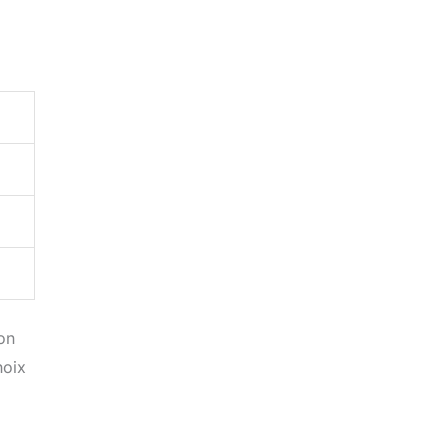
on
hoix