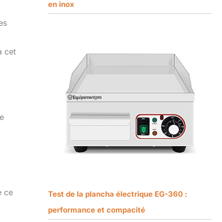
en inox
es
à cet
de
l
e ce
Test de la plancha électrique EG-360 :
performance et compacité