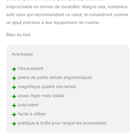
uniformes. EXPLOREZ LA
irréprochable en termes de durabilité. Malgré cela, nombreux
CUISSON CRÉATIVE AU
sont ceux qui recommandent ce robot, le considérant comme
QUOTIDIEN : le livre de
recettes inclus est rempli
un ajout précieux à leur équipement de cuisine.
de recettes de
Bilan du test
démarrage pour vous
inspirer et vous
permettre de commencer
tout de suite. Des
Avantages
préparations de repas
aux snacks et sauces, en
+
très puissant
passant par les dîners
+
pleins de petits détails ergonomiques
faciles et les friandises
+
sucrées.
magnifique qualité des lames
+
assez léger mais stable
+
polyvalent
+
facile à utiliser
+
pratique la boîte pour ranger les accessoires