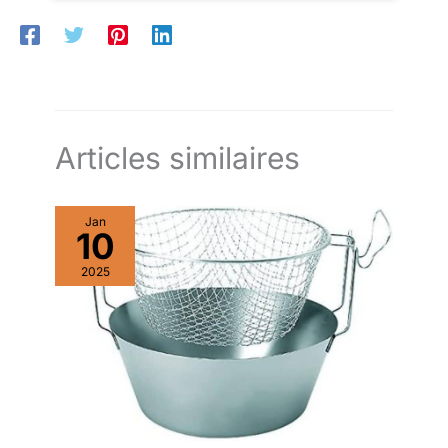
polyvalente, puissante et
durable, conçue pour
durer et simplifier la
préparation des repas en
cuisine, comme la spirale
rapide et les dés
uniformes. EXPLOREZ LA
Articles similaires
CUISSON CRÉATIVE AU
QUOTIDIEN : le livre de
recettes inclus est rempli
Jan
de recettes de
10
démarrage pour vous
inspirer et vous
2025
permettre de commencer
tout de suite. Des
préparations de repas
aux snacks et sauces, en
passant par les dîners
faciles et les friandises
sucrées.