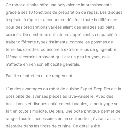
réglages parfaits (haut,
Ce robot culinaire offre une polyvalence impressionnante
bas ou impulsion)
grâce à ses 10 fonctions de préparation de repas. Les disques
permettent de hacher les
noix, de couper les
à spirale, à râper et à couper en dés font toute la différence
légumes en spirale,
pour des préparations variées allant des salades aux plats
d'émulsionner les
cuisinés. De nombreux utilisateurs apprécient sa capacité à
sauces, de mixer les
traiter différents types d’aliments, comme les pommes de
soupes et bien plus
encore. KIT COMPLET
terre, les carottes, ou encore à extraire le jus de gingembre.
POUR TOUTES LES
Même si certains trouvent qu’il est un peu bruyant, cela
TÂCHES DE CUISINE :
n’affecte en rien son efficacité générale.
Équipé de 2 bols de
travail, d'une grande et
Facilité d’entretien et de rangement
d'une petite lame pour
hacher/mélanger, d'une
L’un des avantages du robot de cuisine Expert Prep Pro est la
lame pour la pâte, Petite
possibilité de laver ses pièces au lave-vaisselle. Avec des
lame pour
hacher/mélanger, disque
bols, lames et disques entièrement lavables, le nettoyage se
réversible pour
fait en toute simplicité. De plus, une boîte pratique permet de
déchiqueter/râper,
ranger tous les accessoires en un seul endroit, évitant ainsi le
disque à trancher
désordre dans les tiroirs de cuisine. Ce détail a été
ajustable, disque à