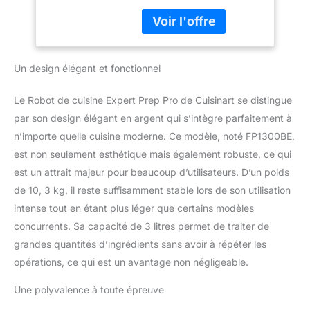
toutes les tâches de
Multifonctionnel |
cuisine : hacher,
Disques à spirale, à
mélanger, trancher et
râper et à couper
râper, couper en dés,
en dés | Sans BPA |
pétrir, mixer, réduire en
Pièces lavables au
Un design élégant et fonctionnel
purée et spiraler. DES
lave-vaisselle
RÉSULTATS
Le Robot de cuisine Expert Prep Pro de Cuisinart se distingue
CONSTANTS, À
par son design élégant en argent qui s’intègre parfaitement à
CHAQUE FOIS : Que
n’importe quelle cuisine moderne. Ce modèle, noté FP1300BE,
vous prépariez des
ingrédients pour un dîner
est non seulement esthétique mais également robuste, ce qui
rapide en semaine ou
est un attrait majeur pour beaucoup d’utilisateurs. D’un poids
que vous vous attaquiez
de 10, 3 kg, il reste suffisamment stable lors de son utilisation
à une recette plus
intense tout en étant plus léger que certains modèles
complexe, vous
obtiendrez des résultats
concurrents. Sa capacité de 3 litres permet de traiter de
uniformes et fiables.
grandes quantités d’ingrédients sans avoir à répéter les
S'ATTAQUE SANS
opérations, ce qui est un avantage non négligeable.
EFFORT AUX
INGRÉDIENTS LES PLUS
Une polyvalence à toute épreuve
DIFFICILES : Les