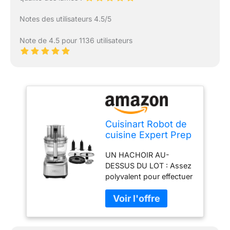
Notes des utilisateurs 4.5/5
Note de 4.5 pour 1136 utilisateurs
Cuisinart Robot de
cuisine Expert Prep
Pro avec 10
UN HACHOIR AU-
fonctions de
DESSUS DU LOT : Assez
préparation de
polyvalent pour effectuer
repas |
toutes les tâches de
Multifonctionnel |
cuisine : hacher,
Disques à spirale, à
mélanger, trancher et
râper et à couper
râper, couper en dés,
en dés | Sans BPA |