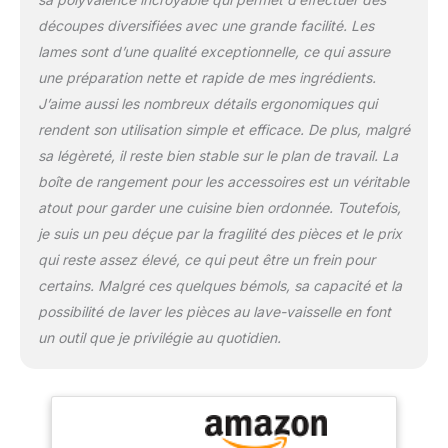
d'émulsionner les
découpes diversifiées avec une grande facilité. Les
sauces, de mixer les
lames sont d’une qualité exceptionnelle, ce qui assure
soupes et bien plus
encore. KIT COMPLET
une préparation nette et rapide de mes ingrédients.
POUR TOUTES LES
J’aime aussi les nombreux détails ergonomiques qui
TÂCHES DE CUISINE :
rendent son utilisation simple et efficace. De plus, malgré
Équipé de 2 bols de
sa légèreté, il reste bien stable sur le plan de travail. La
travail, d'une grande et
boîte de rangement pour les accessoires est un véritable
d'une petite lame pour
hacher/mélanger, d'une
atout pour garder une cuisine bien ordonnée. Toutefois,
lame pour la pâte, Petite
je suis un peu déçue par la fragilité des pièces et le prix
lame pour
qui reste assez élevé, ce qui peut être un frein pour
hacher/mélanger, disque
certains. Malgré ces quelques bémols, sa capacité et la
réversible pour
déchiqueter/râper,
possibilité de laver les pièces au lave-vaisselle en font
disque à trancher
un outil que je privilégie au quotidien.
ajustable, disque à
découper, disque à
découper. Disque à
trancher réglable, grille à
découper, disque à