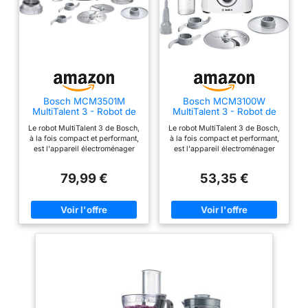
de recettes de
obtiendrez des résultats
démarrage pour vous
uniformes et fiables.
inspirer et vous
S'ATTAQUE SANS
permettre de commencer
EFFORT AUX
tout de suite. Des
INGRÉDIENTS LES PLUS
préparations de repas
DIFFICILES : Les
aux snacks et sauces, en
réglages parfaits (haut,
passant par les dîners
Bosch MCM3501M
Bosch MCM3100W
bas ou impulsion)
MultiTalent 3 - Robot de
MultiTalent 3 - Robot de
faciles et les friandises
cuisine, Puissant moteur,
cuisine, puissant moteur
permettent de hacher les
Le robot MultiTalent 3 de Bosch,
Le robot MultiTalent 3 de Bosch,
sucrées.
Blender
noix, de couper les
à la fois compact et performant,
à la fois compact et performant,
est l'appareil électroménager
est l'appareil électroménager
légumes en spirale,
qui vous permettra de réussir
qui vous permettra de réussir
d'émulsionner les
toutes vos préparations et
toutes vos préparations et
79,99 €
53,35 €
recettes, même les plus
recettes, même les plus
sauces, de mixer les
exigeantes Hautement
exigeantes Son format
soupes et bien plus
polyvalent : le robot est doté de
extrêmement compact le rend
encore. KIT COMPLET
plus de 50 fonctions dont
adapté même aux cuisines les
fouetter, mélanger, battre, mixer,
plus petites / Installation facile
POUR TOUTES LES
hacher, mélanger, pétrir... /
des accessoires grâce au
TÂCHES DE CUISINE :
Grande puissance de 800 W Le
marquage malin Hautement
robot est équipé d'une fonction
polyvalent : le robot est doté de
Équipé de 2 bols de
moulin à café pour moudre
plus de 20 fonctions dont
travail, d'une grande et
grains de café et épices /
fouetter, mélanger, battre, mixer,
d'une petite lame pour
Couteau multifonction
mélanger ou râper ; Grande
MultiLevel6 doté de 3 doubles
puissance de 800 W La grande
hacher/mélanger, d'une
lames La grande capacité du
capacité du bol de 2,3 L permet