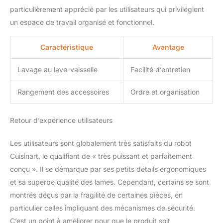
découper, disque à
particulièrement apprécié par les utilisateurs qui privilégient
découper. Disque à
un espace de travail organisé et fonctionnel.
trancher réglable, grille à
découper, disque à
Caractéristique
Avantage
couper en rubans et
disque à couper les
Lavage au lave-vaisselle
Facilité d’entretien
spaghettis - pour obtenir
la texture parfaite, qu'il
s'agisse d'un hachis fin
Rangement des accessoires
Ordre et organisation
ou d'un hachis grossier.
LE CHEVAL DE BATAILLE
Retour d’expérience utilisateurs
DE LA CUISINE QUI FAIT
DE LA PRÉPARATION
Les utilisateurs sont globalement très satisfaits du robot
DES REPAS UN PLAISIR :
Votre solution
Cuisinart, le qualifiant de « très puissant et parfaitement
polyvalente, puissante et
conçu ». Il se démarque par ses petits détails ergonomiques
durable, conçue pour
et sa superbe qualité des lames. Cependant, certains se sont
durer et simplifier la
montrés déçus par la fragilité de certaines pièces, en
préparation des repas en
cuisine, comme la spirale
particulier celles impliquant des mécanismes de sécurité.
rapide et les dés
C’est un point à améliorer pour que le produit soit