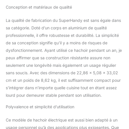
mécanisme à
engrenages en acier et le
Conception et matériaux de qualité
moteur refroidi par air
sans entretien font de la
La qualité de fabrication du SuperHandy est sans égale dans
capacité de meulage un
sa catégorie. Doté d’un corps en aluminium de qualité
fonctionnement
professionnelle, il offre robustesse et durabilité. La simplicité
silencieux plus puissant
de sa conception signifie qu’il y a moins de risques de
et plus doux SÉCURITÉ
ET UTILISATION
dysfonctionnement. Ayant utilisé ce hachoir pendant un an, je
APPROPRIÉE - Un
peux affirmer que sa construction résistante assure non
disjoncteur est intégré
seulement une longévité mais également un usage régulier
dans le broyeur pour
sans soucis. Avec des dimensions de 22,86 x 5,08 x 33,02
votre sécurité et
protection du moteur.
cm et un poids de 8,62 kg, il est suffisamment compact pour
Lorsque vous utilisez le
s’intégrer dans n’importe quelle cuisine tout en étant assez
hachoir à viande,
lourd pour demeurer stable pendant son utilisation.
assurez-vous toujours
de garder les doigts /
Polyvalence et simplicité d’utilisation
mains éloignés de la
zone d'alimentation et
Ce modèle de hachoir électrique est aussi bien adapté à un
utilisez le stomper pour
usage personnel qu’à des applications plus exigeantes. Que
comprimer la viande