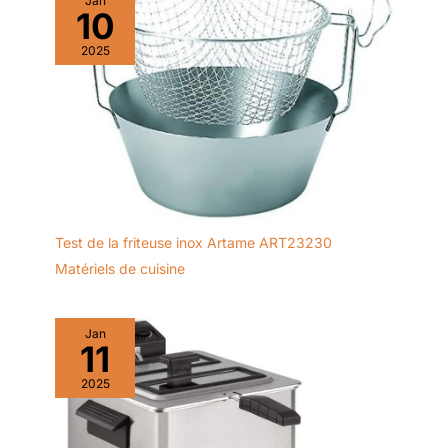
Jan
retirer.Veuillez vérifier
pas mettre au lave-vaisselle et
produits SuperHandy
kit à saucisses, 1 kit Kubbe, 1 tête de hachoir à viande, 1
10
immédiatement après réception
essuyer avec un chiffon doux
plateau de hachoir à viande et 1 tête de coupe-légumes
que tous les accessoires sont
après le nettoyage.
complets.
2025
Test de la friteuse inox Artame ART23230
Matériels de cuisine
Jan
11
2025