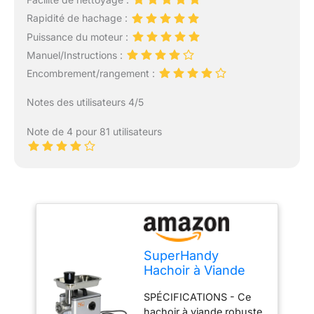
Rapidité de hachage :
Puissance du moteur :
Manuel/Instructions :
Encombrement/rangement :
Notes des utilisateurs 4/5
Note de 4 pour 81 utilisateurs
SuperHandy
Hachoir à Viande
Saucisse Stuffer
SPÉCIFICATIONS - Ce
électrique # 8 1/2
hachoir à viande robuste