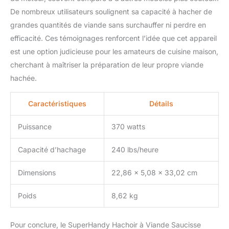
plaques à farce, 4 Tubes
De nombreux utilisateurs soulignent sa capacité à hacher de
à farce & Stomper à
grandes quantités de viande sans surchauffer ni perdre en
viande solide
SuperHandy est le seul
efficacité. Ces témoignages renforcent l’idée que cet appareil
vendeur autorisé de
est une option judicieuse pour les amateurs de cuisine maison,
produits SuperHandy
cherchant à maîtriser la préparation de leur propre viande
hachée.
Caractéristiques
Détails
Puissance
370 watts
Capacité d’hachage
240 lbs/heure
Dimensions
22,86 x 5,08 x 33,02 cm
Poids
8,62 kg
Pour conclure, le SuperHandy Hachoir à Viande Saucisse