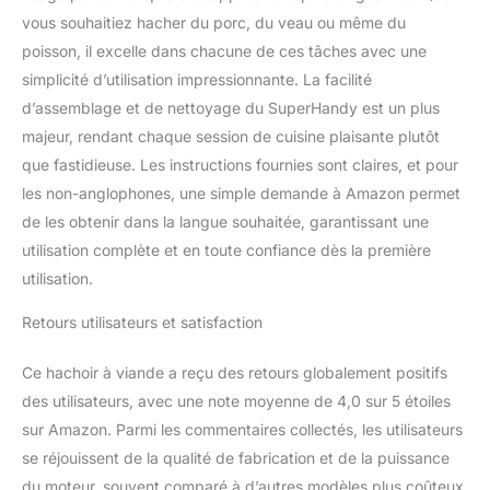
dans le bac
vous souhaitiez hacher du porc, du veau ou même du
d'alimentation et le cou
poisson, il excelle dans chacune de ces tâches avec une
Ce hachoir à viande est
simplicité d’utilisation impressionnante. La facilité
capable de broyer de
d’assemblage et de nettoyage du SuperHandy est un plus
petits os de poulet ou de
poisson, mais PAS des
majeur, rendant chaque session de cuisine plaisante plutôt
os de viande rouge ou
que fastidieuse. Les instructions fournies sont claires, et pour
des os de cuisse de
les non-anglophones, une simple demande à Amazon permet
poulet (ou tout autre os
de les obtenir dans la langue souhaitée, garantissant une
de taille similaire).
(REMARQUE: nos
utilisation complète et en toute confiance dès la première
hachoirs à viande en
utilisation.
acier inoxydable vont au
lave-vaisselle).
Retours utilisateurs et satisfaction
Comprend de l'acier
inoxydable: un plat à
Ce hachoir à viande a reçu des retours globalement positifs
viande de grande
des utilisateurs, avec une note moyenne de 4,0 sur 5 étoiles
capacité en 13 "x 9 " x 2-
sur Amazon. Parmi les commentaires collectés, les utilisateurs
3 / 8 ", un couteau de
coupe, grossier (3/8 "),
se réjouissent de la qualité de fabrication et de la puissance
fin (3/16 ") et des
du moteur, souvent comparé à d’autres modèles plus coûteux.