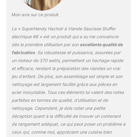
durée de vie prolongée.
La conception du
Mon avis sur ce produit
mécanisme à
engrenages en acier et le
Le « SuperHandy Hachoir à Viande Saucisse Stuffer
moteur refroidi par air
sans entretien font de la
électrique #8 » est un produit qui a su me convaincre
capacité de meulage un
dès la première utilisation par son
excellente qualité de
fonctionnement
fabrication
. Sa robustesse et puissance, assurées par
silencieux plus puissant
un moteur de 370 watts, permettent un hachage rapide
et plus doux SÉCURITÉ
ET UTILISATION
et efficace, rendant la préparation des viandes un vrai
APPROPRIÉE - Un
jeu d’enfant. De plus, son assemblage est simple et son
disjoncteur est intégré
nettoyage est largement facilité grâce aux pièces en
dans le broyeur pour
acier inoxydable. Tous ces éléments lui valent des notes
votre sécurité et
protection du moteur.
parfaites en termes de qualité, d’utilisation et de
Lorsque vous utilisez le
nettoyage. Cependant, je dois noter une petite
hachoir à viande,
déception quant à la difficulté de trouver un contenant
assurez-vous toujours
de rangement adéquat, ce qui peut poser un problème à
de garder les doigts /
mains éloignés de la
ceux qui, comme moi, apprécient une cuisine bien