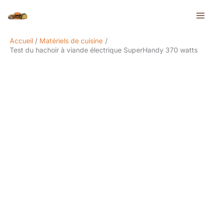
Aller
Rechercher
au
contenu
Accueil
Matériels de cuisine
Test du hachoir à viande électrique SuperHandy 370 watts