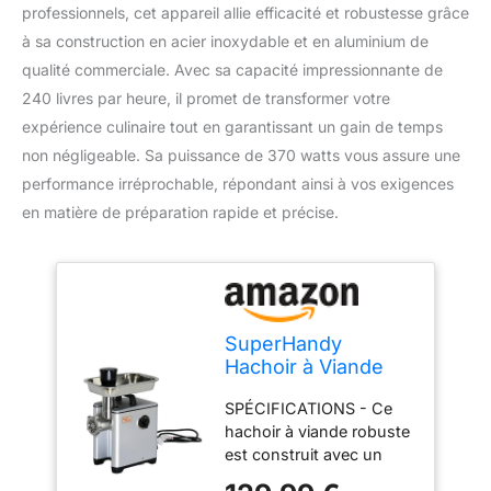
professionnels, cet appareil allie efficacité et robustesse grâce
à sa construction en acier inoxydable et en aluminium de
qualité commerciale. Avec sa capacité impressionnante de
240 livres par heure, il promet de transformer votre
expérience culinaire tout en garantissant un gain de temps
non négligeable. Sa puissance de 370 watts vous assure une
performance irréprochable, répondant ainsi à vos exigences
en matière de préparation rapide et précise.
SuperHandy
Hachoir à Viande
Saucisse Stuffer
SPÉCIFICATIONS - Ce
électrique # 8 1/2
hachoir à viande robuste
HP 240 LBS
est construit avec un
par/Heure 370
moteur électrique AC
Watts Corps en