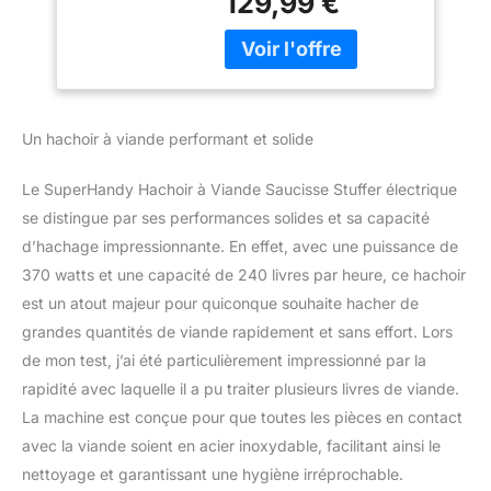
129,99 €
120V / 60HZ de 1/2 HP,
Aluminium Pro Duty
370 watts, broyant
de qualité
jusqu'à 240 lb par heure
Commerciale en
(4 lb par minute). Le
Acier Inoxydable
moteur a 3 vitesses:
mouture avant, farce de
Un hachoir à viande performant et solide
saucisse et mode
inverse, conçues pour
Le SuperHandy Hachoir à Viande Saucisse Stuffer électrique
répondre à l'application
de votre choix ROBUSTE
se distingue par ses performances solides et sa capacité
ET EFFICACE - Notre
d’hachage impressionnante. En effet, avec une puissance de
broyeur est conçu avec
370 watts et une capacité de 240 livres par heure, ce hachoir
des engrenages
est un atout majeur pour quiconque souhaite hacher de
métalliques durables, un
grandes quantités de viande rapidement et sans effort. Lors
boîtier en aluminium en
acier inoxydable:
de mon test, j’ai été particulièrement impressionné par la
couteau de coupe,
rapidité avec laquelle il a pu traiter plusieurs livres de viande.
plateau d'alimentation
La machine est conçue pour que toutes les pièces en contact
amovible et col pour une
avec la viande soient en acier inoxydable, facilitant ainsi le
durée de vie prolongée.
La conception du
nettoyage et garantissant une hygiène irréprochable.