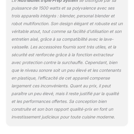
Le
NutriBullet triple Prep System
se distingue par sa
[ECRAN TACTILE DE
CONTROLE] La base
puissance de 1500 watts et sa polyvalence avec ses
élégante du design
trois appareils intégrés : blender, personal blender et
s'illumine avec les
robot multifonction. Son design élégant et robuste est un
différents programmes et
véritable atout, tout comme sa facilité d’utilisation et son
les options. Intuitif et
facile à utiliser. [BLENDER
entretien aisé, grâce à sa compatibilité avec le lave-
1,8L] Réalisez des
vaisselle. Les accessoires fournis sont très utiles, et la
purées, des boissons
sécurité est renforcée grâce à la fonction extracteur
glacées, des smoothie
avec protection contre la surchauffe. Cependant, bien
ou encore des lait
végétaux. [BOL
que le niveau sonore soit un peu élevé et les contenants
MULTIFONCTION 1,8L]
en plastique, l’efficacité de cet appareil compense
Fixez le bol multifonction
largement ces inconvénients. Quant au prix, il peut
à la base, puis choisissez
paraître un peu élevé, mais il reste justifié par la qualité
entre le disque à
trancher/râper, le
et les performances offertes. Sa conception bien
couteau ou encore le
construite et son bon rapport qualité-prix en font un
pétrin. Les accessoires
investissement judicieux pour toute cuisine moderne.
se rangent à l'intérieur du
robot lorsqu'ils ne sont
pas utilisés.