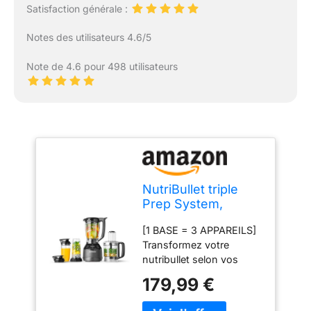
Satisfaction générale :
Notes des utilisateurs 4.6/5
Note de 4.6 pour 498 utilisateurs
NutriBullet triple
Prep System,
mixeur électrique,
[1 BASE = 3 APPAREILS]
blender
Transformez votre
multifonction,
nutribullet selon vos
puissance 1500
recettes : blender, robot
watts, 3 appareils,
179,99 €
multifonction ou
noir, NBF580B
personal blender. Les