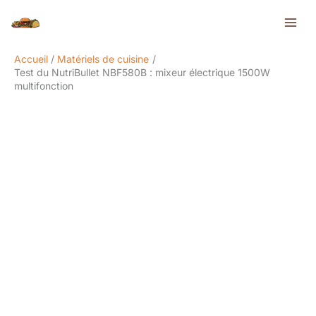
Aller
Rechercher
au
contenu
Accueil
Matériels de cuisine
Test du NutriBullet NBF580B : mixeur électrique 1500W
multifonction