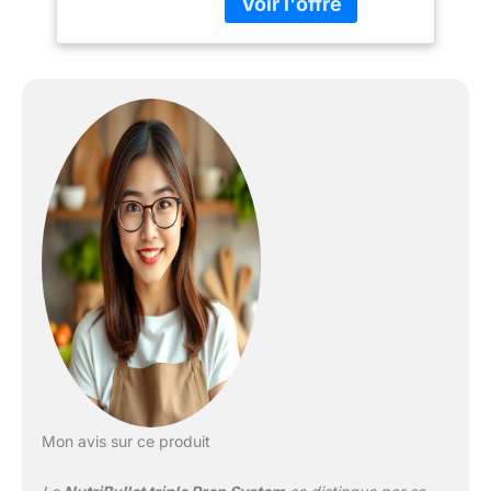
programmes affichés
s'adaptent
automatiquement selon
le récipient fixé à la base
moteur. [PROGRAMMES
INTELLIGENTS] Doté de
trois vitesses, d’une
fonction pulse, et de
programmes intelligents
prédéfinis pour des
préparations simples et
rapides. [L'ENSEMBLE
COMPREND] (1) Pichet
1,8 L, (1) Bol
multifonction 1,8L, (2)
Tasses, (2) Couvercles
de voyage, (1) Lames en
acier inoxydable, (1)
Disque à trancher/râper,
Mon avis sur ce produit
(1) Pétrin, (1) Couteau, (1)
Guide d'utilisation.