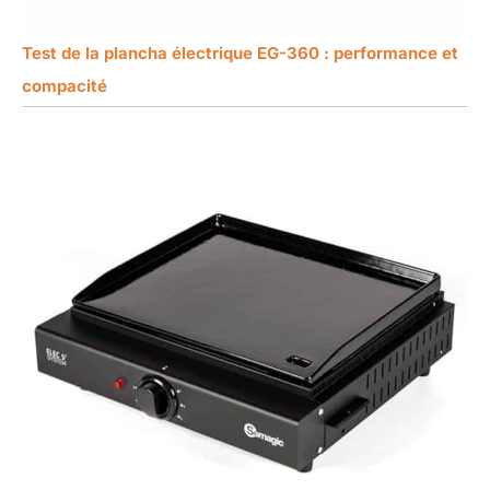
Test de la plancha électrique EG-360 : performance et
compacité