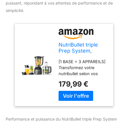
puissant, répondant à vos attentes de performance et de
simplicité.
NutriBullet triple
Prep System,
mixeur électrique,
[1 BASE = 3 APPAREILS]
blender
Transformez votre
multifonction,
nutribullet selon vos
puissance 1500
recettes : blender, robot
watts, 3 appareils,
179,99 €
multifonction ou
noir, NBF580B
personal blender. Les
programmes affichés
s'adaptent
automatiquement selon
le récipient fixé à la base
Performance et puissance du NutriBullet triple Prep System
moteur. [PROGRAMMES
INTELLIGENTS] Doté de