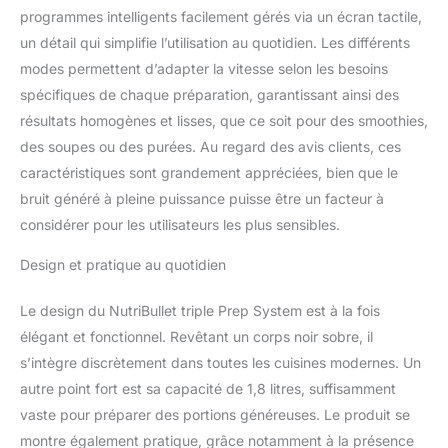
facile à utiliser. [BLENDER
programmes intelligents facilement gérés via un écran tactile,
1,8L] Réalisez des
un détail qui simplifie l’utilisation au quotidien. Les différents
purées, des boissons
modes permettent d’adapter la vitesse selon les besoins
glacées, des smoothie
spécifiques de chaque préparation, garantissant ainsi des
ou encore des lait
végétaux. [BOL
résultats homogènes et lisses, que ce soit pour des smoothies,
MULTIFONCTION 1,8L]
des soupes ou des purées. Au regard des avis clients, ces
Fixez le bol multifonction
caractéristiques sont grandement appréciées, bien que le
à la base, puis choisissez
bruit généré à pleine puissance puisse être un facteur à
entre le disque à
trancher/râper, le
considérer pour les utilisateurs les plus sensibles.
couteau ou encore le
pétrin. Les accessoires
Design et pratique au quotidien
se rangent à l'intérieur du
robot lorsqu'ils ne sont
Le design du NutriBullet triple Prep System est à la fois
pas utilisés.
élégant et fonctionnel. Revêtant un corps noir sobre, il
s’intègre discrètement dans toutes les cuisines modernes. Un
autre point fort est sa capacité de 1,8 litres, suffisamment
vaste pour préparer des portions généreuses. Le produit se
montre également pratique, grâce notamment à la présence