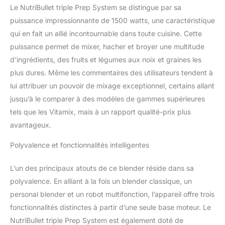
Le NutriBullet triple Prep System se distingue par sa
trois vitesses, d’une
fonction pulse, et de
puissance impressionnante de 1500 watts, une caractéristique
programmes intelligents
qui en fait un allié incontournable dans toute cuisine. Cette
prédéfinis pour des
puissance permet de mixer, hacher et broyer une multitude
préparations simples et
d’ingrédients, des fruits et légumes aux noix et graines les
rapides. [L'ENSEMBLE
plus dures. Même les commentaires des utilisateurs tendent à
COMPREND] (1) Pichet
1,8 L, (1) Bol
lui attribuer un pouvoir de mixage exceptionnel, certains allant
multifonction 1,8L, (2)
jusqu’à le comparer à des modèles de gammes supérieures
Tasses, (2) Couvercles
tels que les Vitamix, mais à un rapport qualité-prix plus
de voyage, (1) Lames en
avantageux.
acier inoxydable, (1)
Disque à trancher/râper,
Polyvalence et fonctionnalités intelligentes
(1) Pétrin, (1) Couteau, (1)
Guide d'utilisation.
[ECRAN TACTILE DE
L’un des principaux atouts de ce blender réside dans sa
CONTROLE] La base
polyvalence. En alliant à la fois un blender classique, un
élégante du design
personal blender et un robot multifonction, l’appareil offre trois
s'illumine avec les
fonctionnalités distinctes à partir d’une seule base moteur. Le
différents programmes et
NutriBullet triple Prep System est également doté de
les options. Intuitif et