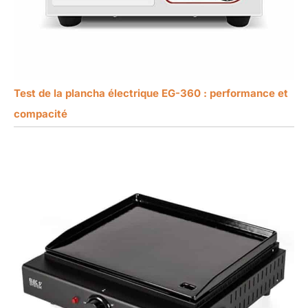
Test de la plancha électrique EG-360 : performance et
compacité