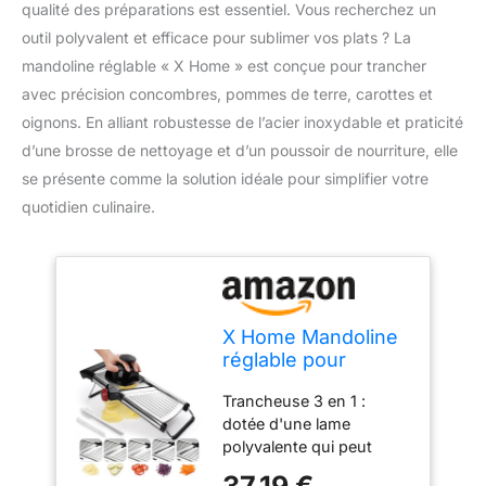
qualité des préparations est essentiel. Vous recherchez un
outil polyvalent et efficace pour sublimer vos plats ? La
mandoline réglable « X Home » est conçue pour trancher
avec précision concombres, pommes de terre, carottes et
oignons. En alliant robustesse de l’acier inoxydable et praticité
d’une brosse de nettoyage et d’un poussoir de nourriture, elle
se présente comme la solution idéale pour simplifier votre
quotidien culinaire.
X Home Mandoline
réglable pour
cuisine, trancheuse
Trancheuse 3 en 1 :
en acier inoxydable,
dotée d'une lame
trancheuse à
polyvalente qui peut
légumes pour
trancher et déchiqueter,
concombres,