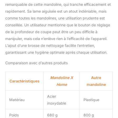
pour un nettoyage facile,
remarquable de cette mandoline, qui tranche efficacement et
passe au lave-vaisselle.
rapidement. Sa lame aiguisée est un atout indéniable, mais
Une petite brosse aide à
comme toutes les mandolines, une utilisation prudente est
éliminer les taches
conseillée. Un utilisateur mentionne que le bouton de réglage
tenaces. Pieds pliables et
crochets intégrés pour
de la profondeur de coupe peut être un peu difficile à
un rangement compact
manipuler, mais cela n’enlève rien à l’efficacité de l’appareil.
et une suspension facile
L’ajout d’une brosse de nettoyage facilite l’entretien,
garantissant une hygiène optimale après chaque utilisation.
Comparaison avec d’autres produits
Mandoline X
Autre
Caractéristiques
Home
mandoline
Acier
Matériau
Plastique
inoxydable
Poids
680 g
800 g