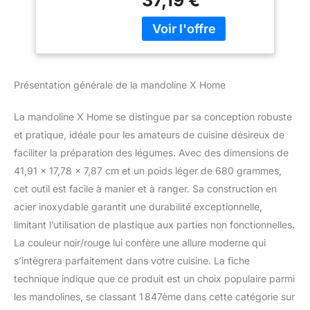
37,19 €
cette mandoline en acier
pommes de terre,
inoxydable est idéale
carottes, oignons,
pour couper les
brosse de
concombres, les
nettoyage et
pommes de terre, les
poussoir de
carottes, les oignons, les
nourriture inclus,
Présentation générale de la mandoline X Home
courgettes, et plus
encore, ce qui rend la
La mandoline X Home se distingue par sa conception robuste
préparation des repas
rapide et facile Mandoline
et pratique, idéale pour les amateurs de cuisine désireux de
réglable : cette
faciliter la préparation des légumes. Avec des dimensions de
trancheuse a une lame
41,91 x 17,78 x 7,87 cm et un poids léger de 680 grammes,
réglable qui vous permet
cet outil est facile à manier et à ranger. Sa construction en
de trancher de 1 mm à 9
acier inoxydable garantit une durabilité exceptionnelle,
mm d'épaisseur, avec
des options de julienne
limitant l’utilisation de plastique aux parties non fonctionnelles.
de 4,5 mm ou 9 mm. La
La couleur noir/rouge lui confère une allure moderne qui
lame tranchante garantit
s’intègrera parfaitement dans votre cuisine. La fiche
des coupes lisses et
technique indique que ce produit est un choix populaire parmi
sans colle pour vos
légumes préférés
les mandolines, se classant 1 847ème dans cette catégorie sur
Durable et résistant à la