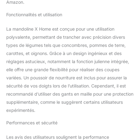
Amazon.
rouille : fabriquée en acier
inoxydable de qualité
Fonctionnalités et utilisation
supérieure, la mandoline
est résistante à la rouille
La mandoline X Home est conçue pour une utilisation
et à la corrosion. La
polyvalente, permettant de trancher avec précision divers
conception de la lame à
types de légumes tels que concombres, pommes de terre,
verrouillage empêche la
flexion, et le plastique
carottes, et oignons. Grâce à un design ingénieux et des
sans BPA assure sécurité
réglages astucieux, notamment la fonction julienne intégrée,
et santé Sûr et facile à
elle offre une grande flexibilité pour réaliser des coupes
utiliser : la trancheuse
variées. Un poussoir de nourriture est inclus pour assurer la
alimentaire change de
style de tranchage avec
sécurité de vos doigts lors de l’utilisation. Cependant, il est
une torsion. Le poussoir
recommandé d’utiliser des gants en maille pour une protection
alimentaire garde les
supplémentaire, comme le suggèrent certains utilisateurs
mains en sécurité, et un
expérimentés.
protège-lame assure la
protection, minimisant le
Performances et sécurité
risque de blessure
Entretien facile et gain de
Les avis des utilisateurs soulignent la performance
place : lame amovible