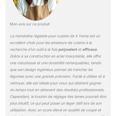
lame tranchante garantit
des coupes lisses et
sans colle pour vos
légumes préférés
Mon avis sur ce produit
Durable et résistant à la
rouille : fabriquée en acier
La mandoline réglable pour cuisine de X Home est un
inoxydable de qualité
supérieure, la mandoline
excellent choix pour les amateurs de cuisine à la
est résistante à la rouille
recherche d’un outil à la fois
polyvalent
et
efficace
.
et à la corrosion. La
Grâce à sa construction en acier inoxydable, elle offre
conception de la lame à
une robustesse et une durabilité remarquables, tandis
verrouillage empêche la
flexion, et le plastique
que son design ingénieux permet de trancher les
sans BPA assure sécurité
légumes avec une grande précision. Facile à utiliser et à
et santé Sûr et facile à
nettoyer, elle est idéale pour ceux qui désirent gagner
utiliser : la trancheuse
du temps tout en obtenant des résultats professionnels.
alimentaire change de
style de tranchage avec
Cependant, le bouton de réglage des lames pourrait être
une torsion. Le poussoir
plus intuitif, ce qui peut poser un léger défi lors de son
alimentaire garde les
utilisation. Avec un score élevé en qualité de coupe et
mains en sécurité, et un