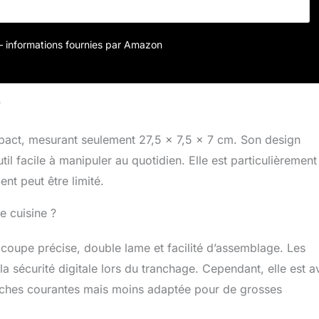
r – informations fournies par Amazon
?
pact, mesurant seulement 27,5 x 7,5 x 7 cm. Son design
il facile à manipuler au quotidien. Elle est particulièrement
nt peut être limité.
e cuisine ?
: coupe précise, double lame et facilité d’assemblage. Les
 la sécurité digitale lors du tranchage. Cependant, elle est a
tâches courantes mais moins adaptée pour de grosses