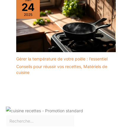
24
2025
Gérer la température de votre poêle : l’essentiel
Conseils pour réussir vos recettes
,
Matériels de
cuisine