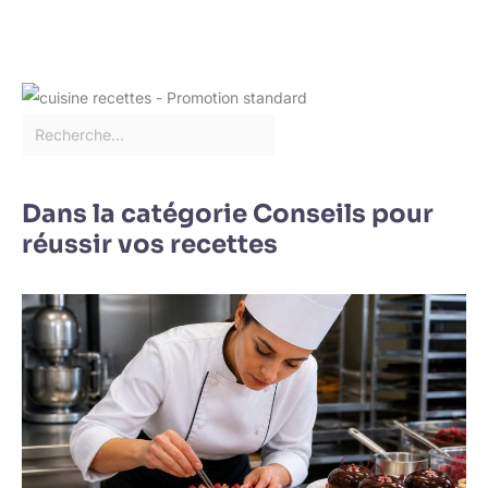
Porcelaine sont un
cadeau idéal pour
mariages ou
housewarming.
L'Assiette Rectangulaire,
alliant esthétique et
durabilité, séduit pour
son élégance
intemporelle.
Dans la catégorie Conseils pour
réussir vos recettes