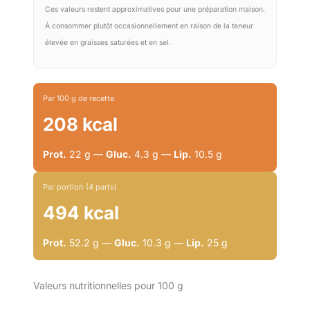
Ces valeurs restent approximatives pour une préparation maison.
À consommer plutôt occasionnellement en raison de la teneur
élevée en graisses saturées et en sel.
Par 100 g de recette
208 kcal
Prot.
22 g —
Gluc.
4.3 g —
Lip.
10.5 g
Par portion (4 parts)
494 kcal
Prot.
52.2 g —
Gluc.
10.3 g —
Lip.
25 g
Valeurs nutritionnelles pour 100 g