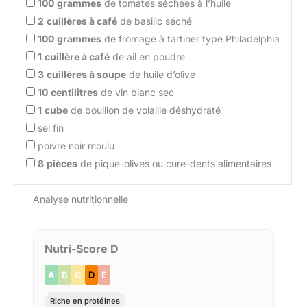
100
grammes
de tomates séchées à l’huile
2
cuillères à café
de basilic séché
100
grammes
de fromage à tartiner type Philadelphia
1
cuillère à café
de ail en poudre
3
cuillères à soupe
de huile d’olive
10
centilitres
de vin blanc sec
1
cube
de bouillon de volaille déshydraté
sel fin
poivre noir moulu
8
pièces
de pique-olives ou cure-dents alimentaires
Analyse nutritionnelle
Nutri-Score D
A
B
C
D
E
Riche en protéines