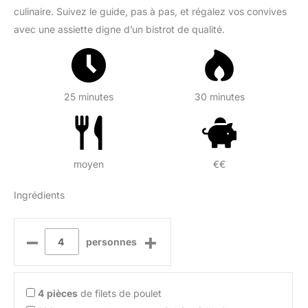
culinaire. Suivez le guide, pas à pas, et régalez vos convives
avec une assiette digne d’un bistrot de qualité.
25 minutes
30 minutes
moyen
€€
Ingrédients
–
+
personnes
4
pièces
de filets de poulet