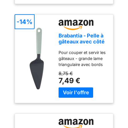
élégant s’adapte
Table
soulever le bol pour le
parfaitement aux
détacher. Les
décorations modernes,
accessoires, y compris le
classiques ou
-14%
bol, le crochet et la tige,
contemporaines. ✔
sont en acier inoxydable
FORMAT GÉNÉREUX DE
de qualité alimentaire et
Brabantia - Pelle à
31,5 cm: Avec son
passent au lave-vaisselle
gâteaux avec côté
diamètre de 31,5 cm, ce
Utilisation polyvalente en
tranchant - Jade
plateau de service offre
cuisine : des cuisines
Pour couper et servir les
Green
suffisamment d’espace
domestiques aux
gâteaux - grande lame
pour présenter gâteaux,
restaurants,
triangulaire avec bords
tartes, cheesecakes,
boulangeries, hôtels et
dentelés Bords
8,75 €
pâtisseries, cupcakes,
pizzerias, notre robot
tranchants des deux
7,49 €
biscuits et desserts de
pâtissier électrique fait
côtés. Convient aux
fête. ✔ IDÉAL POUR
des merveilles dans
droitiers et aux gauchers
APÉRITIFS ET
divers contextes. C’est
Facile à ranger - avec
FROMAGES: Parfait
l’outil idéal pour mélanger
boucle de suspension
comme plateau apéritif
la crème, les légumes et
Facile à nettoyer - résiste
ou plateau à fromage
les pâtes
au lave-vaisselle
pour servir charcuterie,
fruits, pain, amuse-
bouches, sushi,