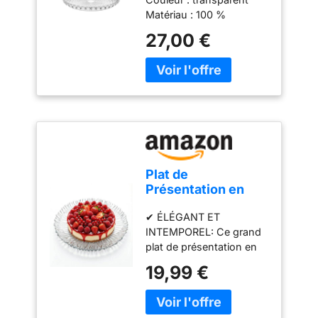
h16 cm - 19950100
pâtissier professionnel
Matériau : 100 %
est équipé d’un bol
plastique Produit officiel
27,00 €
spacieux en acier
Guzzini, fabriqué en Italie
inoxydable de 5,7 litres
depuis 1912 Poids du
(6 qt), idéal pour pétrir de
colis: 1.02 kilograms
grandes quantités de
pâte, cuire des cookies
aux pépites de chocolat,
préparer du pain frais ou
même de la purée de
pommes de terre pour
Plat de
votre prochain grand
Présentation en
repas Facile à détacher
Verre 31,5 cm –
et à nettoyer : la tête
✔ ÉLÉGANT ET
Grand Plateau de
inclinable s’arrête
INTEMPOREL: Ce grand
Service
automatiquement
plat de présentation en
Transparent, Plat à
lorsqu’on la soulève, ce
verre transparent
Gâteau, Plateau
19,99 €
qui permet de fixer ou de
apporte une touche
Dessert, Fromage,
retirer facilement les
raffinée à toutes les
Apéritif, Fruits et
accessoires de mixage. Il
tables. Son design
Décoration de
suffit de tourner et de