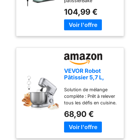
pâtissierBake
Simples'adapte
104,99 €
parfaitement à toutes les
cuisines - sataillen'est
pas plus grande qu'une
feuille de papier A4.
FACILE À UTILISER : Un
seul bouton facile à
utiliser pour 12 vitesses
et une fonction
pulsepour répondre à
VEVOR Robot
tous vos besoins en
Pâtissier 5,7 L,
matière de pâtisserie.
Batteur sur Socle
S'ADAPTE ATOUS VOS
Solution de mélange
1500 W, Mixeur à
BESOINS EN PÂTISSERIE
complète : Prêt à relever
Pâte 10 Vitesses,
: 3 outils essentiels - un
tous les défis en cuisine.
Tête Inclinable, Bol
fouet pour les œufs, un
Notre robot pâtissier est
en Inox, avec
68,90 €
batteur pour les gâteaux
équipé de 3 accessoires
Crochet Pétrisseur,
et un crochet pétrinpour
professionnels : un
Fouet et Batteur,
les brioches et les pâtes
crochet pétrisseur pour
pour Mélange,
brisées. FACILE À
les pâtes denses, un
Fouettage et
RANGER : Sa taille