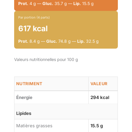
Prot.
4 g —
Gluc.
35.7 g —
Lip.
15.5 g
Par portion (4 parts)
617 kcal
Prot.
8.4 g —
Gluc.
74.8 g —
Lip.
32.5 g
Valeurs nutritionnelles pour 100 g
NUTRIMENT
VALEUR
Énergie
294 kcal
Lipides
Matières grasses
15.5 g