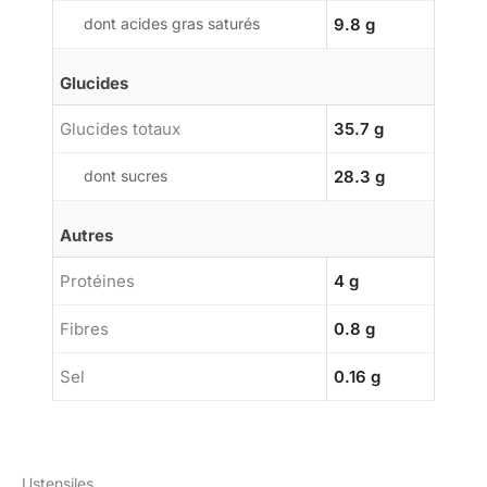
dont acides gras saturés
9.8 g
Glucides
Glucides totaux
35.7 g
dont sucres
28.3 g
Autres
Protéines
4 g
Fibres
0.8 g
Sel
0.16 g
Ustensiles