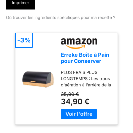
Imprimer
Où trouver les ingrédients spécifiques pour ma recette ?
-3%
Erreke Boîte à Pain
pour Conserver
Pain et
PLUS FRAIS PLUS
Viennoiseries, Noir,
LONGTEMPS : Les trous
Résistant
d'aération à l'arrière de la
boîte à pain laissent
35,90 €
circuler juste l'air
34,90 €
nécessaire pour réduire
l'humidité et garder le
pain frais le plus
longtemps possible.
RÉSISTANTE ET