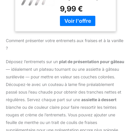
INOXYDABLE ROBUSTE :
réparation dans le
gâteaux, tartes et
9,99 €
Lame rigide de 21,5 cm
monde entier pour qu'il
cupcakes: Ce set
offrant un bon contrôle
dure plus longtemps.
comprend 3 spatules
pour étaler, lisser ou
coudées
soulever des
professionnelles (27 cm,
préparations. Matériau
32 cm, 37 cm) en acier
adapté au contact
Comment présenter votre entremets aux fraises et à la vanille
inoxydable de qualité
alimentaire, neutre au
alimentaire. Parfait pour
?
goût et résistant aux
étaler la crème, la
taches POIGNÉE
glaçage et la pâte sur
Déposez l’entremets sur un
plat de présentation pour gâteau
ERGONOMIQUE : La
toutes les formes de
poignée antidérapante
— idéalement un plateau tournant ou une assiette à gâteau
gâteaux et de desserts
tient confortablement en
surélevée — pour mettre en valeur ses couches colorées.
Design coudé pour un
main et aide à garder un
contrôle précis – Spatule
Découpez-le avec un couteau à lame fine préalablement
bon contrôle pendant la
coudée professionnelle
passé sous l’eau chaude pour obtenir des tranches nettes et
décoration et le lissage
pour décoration: L'angle
des gâteaux
régulières. Servez chaque part sur une
assiette à dessert
de chaque spatule offre
NETTOYAGE FACILE :
blanche ou de couleur claire pour faire ressortir les teintes
une précision
Compatible lave-vaisselle
exceptionnelle pour
rouges et crème de l’entremets. Vous pouvez ajouter une
et facile à nettoyer.
décorer et lisser.
feuille de menthe ou un trait de coulis de fraises
Utilisable comme spatule
Utilisable comme spatule
supplémentaire pour une présentation encore plus soignée.
pâtisserie pour fondant,