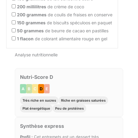
200
millilitres
de crème de coco
200
grammes
de coulis de fraises en conserve
150
grammes
de biscuits spéculoos en paquet
50
grammes
de beurre de cacao en pastilles
1
flacon
de colorant alimentaire rouge en gel
Analyse nutritionnelle
Nutri-Score D
A
B
C
D
E
Très riche en sucres
Riche en graisses saturées
Plat énergétique
Peu de protéines
Synthèse express
Profil :
Cet entremets est un dessert très