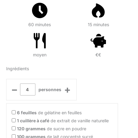
60 minutes
15 minutes
moyen
€€
Ingrédients
–
+
personnes
6
feuilles
de gélatine en feuilles
1
cuillère à café
de extrait de vanille naturelle
120
grammes
de sucre en poudre
100
grammes
de lait concentré sucré