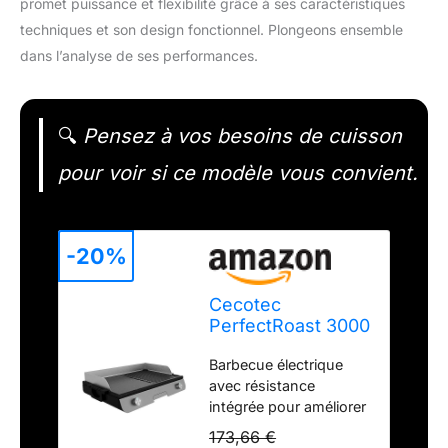
promet puissance et flexibilité grâce à ses caractéristiques
techniques et son design fonctionnel. Plongeons ensemble
dans l’analyse de ses performances.
🔍
Pensez à vos besoins de cuisson
pour voir si ce modèle vous convient.
-20%
Cecotec
PerfectRoast 3000
Barbecue
Barbecue électrique
électrique en inox
avec résistance
3 000 W, surface
intégrée pour améliorer
de cuisson mixte,
la répartition de la
revêtement anti-
173,66 €