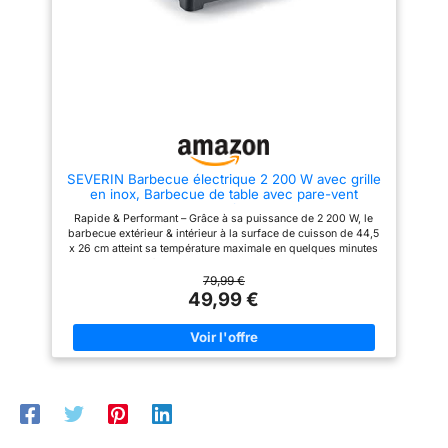
la température pour
ce barbecue électrique idéal
pour un usage quotidien
obtenir les résultats
régulier. MOINS DE FUMÉE &
souhaités. Dispose
CHAUFFE RAPIDE – Le bac
de 6 niveaux de
récupérateur de graisse rempli
d'eau prévient les flambées de
température par
graisses et réduit les fumées et
zone.
odeurs. Sa montée en
température rapide permet de
griller de manière spontanée
sans attente prolongée.
SEVERIN Barbecue électrique 2 200 W avec grille
COMPACT & PUISSANT – Avec
en inox, Barbecue de table avec pare-vent
ses 2000W et sa surface de
amovible, eBBQ avec bac à eau pour utilisation en
cuisson de 38x22 cm, ce grill
Rapide & Performant – Grâce à sa puissance de 2 200 W, le
intérieur et extérieur, Noir, PG 8565
électrique offre performance et
barbecue extérieur & intérieur à la surface de cuisson de 44,5
compacité. Son cordon
x 26 cm atteint sa température maximale en quelques minutes
d'alimentation de 140 cm offre
seulement Facile à utiliser - Ce barbecue de table électrique se
une grande liberté de
met en marche simplement grâce au thermostat réglable par
79,99 €
placement pour vos repas en
bouton rotatif 360° avec rétro-éclairage LED. Le câble
49,99 €
famille ou entre amis.
d'alimentation de 1,4 m permet une flexibilité maximale
Polyvalent – Utilisable à l'intérieur comme à l'extérieur, ce
barbecue de table est idéal pour un repas convivial entre amis
ou en famille. Le bac à eau réduit également fumée et odeurs
en plus de récupérer les graisses Grillades en toute sécurité -
Le revêtement Safetouch du gril électrique ne conduit pas la
chaleur. La grille en inox est protégée par un pare-vent
amovible de 8 cm. Ses nombreux composants amovibles
rendent également son nettoyage facile Détails – SEVERIN
eBBQ de table 2 200W, grille en inox de haute qualité,