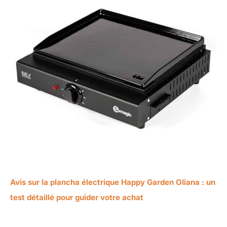
Avis sur la plancha électrique Happy Garden Oliana : un
test détaillé pour guider votre achat