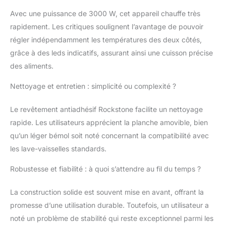
cuisiner une grande
Avec une puissance de 3000 W, cet appareil chauffe très
variété d'aliments en
rapidement. Les critiques soulignent l’avantage de pouvoir
même temps. Coupe-
vent pliable en acier
régler indépendamment les températures des deux côtés,
inoxydable. Pour éviter
grâce à des leds indicatifs, assurant ainsi une cuisson précise
que le feu ne s'éteigne
des aliments.
ou ne se propage.
Protège également
Nettoyage et entretien : simplicité ou complexité ?
contre les
éclaboussures. Deux
Le revêtement antiadhésif Rockstone facilite un nettoyage
zones de cuisson avec
rapide. Les utilisateurs apprécient la planche amovible, bien
contrôle de
température
qu’un léger bémol soit noté concernant la compatibilité avec
indépendant grâce à
les lave-vaisselles standards.
ses deux thermostats.
Selon l'aliment, il
Robustesse et fiabilité : à quoi s’attendre au fil du temps ?
permet de cuisiner
indépendamment sur
La construction solide est souvent mise en avant, offrant la
chaque plaque en
promesse d’une utilisation durable. Toutefois, un utilisateur a
ajustant le temps et la
noté un problème de stabilité qui reste exceptionnel parmi les
température pour