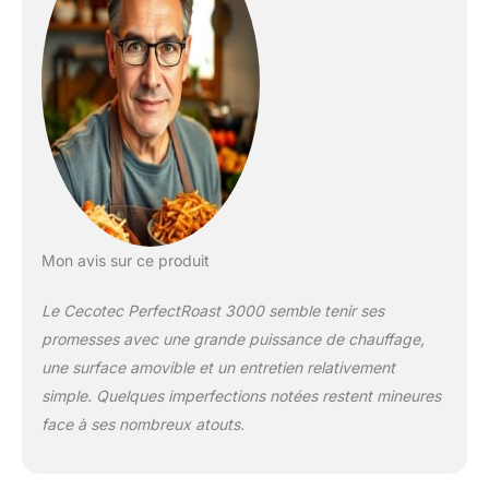
aliments de coller.
Surface mixte grill et
plancha pour cuisiner
de la viande et des
légumes aux œufs au
plat, aux fruits de mer
ou au poisson.
Grande surface de
cuisson de 30 x 50
cm pour cuisiner une
grande variété
d'aliments en même
Mon avis sur ce produit
temps. Coupe-vent
pliable en acier
Le Cecotec PerfectRoast 3000 semble tenir ses
inoxydable. Pour
promesses avec une grande puissance de chauffage,
éviter que le feu ne
une surface amovible et un entretien relativement
s'éteigne ou ne se
simple. Quelques imperfections notées restent mineures
propage. Protège
également contre les
face à ses nombreux atouts.
éclaboussures. Deux
zones de cuisson
avec contrôle de