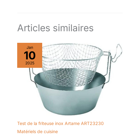
éclairage LED et thermostat réglable, cuisson jusqu'à 250 °C,
revêtement SafeTouch, pare-vent amovible de 8 cm, PG 8565
Qualité allemande – Garantie 2 ans – Les produits SEVERIN sont
performants par leur conception, leur facilité d’utilisation et leur
durée de vie
Articles similaires
Jan
10
2025
Test de la friteuse inox Artame ART23230
Matériels de cuisine