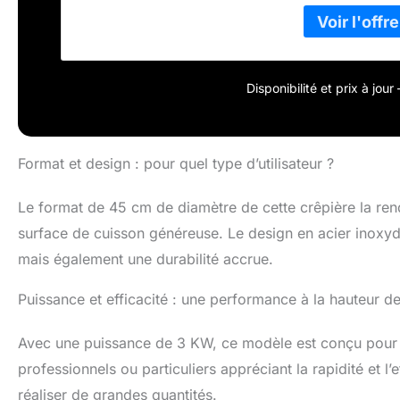
produisent de d
Contrôle de la t
température qui
572 ℉ en foncti
deux voyants lu
Disponibilité et prix à jou
travail), vous 
l'appareil. S'il 
vous pouvez pro
: ce produit est
Format et design : pour quel type d’utilisateur ?
texture uniforme
produit peut êt
Le format de 45 cm de diamètre de cette crêpière la rend
organes gouver
écoles, des rest
surface de cuisson généreuse. Le design en acier inoxy
également adapt
mais également une durabilité accrue.
cafés, etc., po
blintzes, des om
Puissance et efficacité : une performance à la hauteur de
déjeuner que v
multifonctionne
vous pouvez l'uti
Avec une puissance de 3 KW, ce modèle est conçu pour c
professionnels ou particuliers appréciant la rapidité et l’
réaliser de grandes quantités.