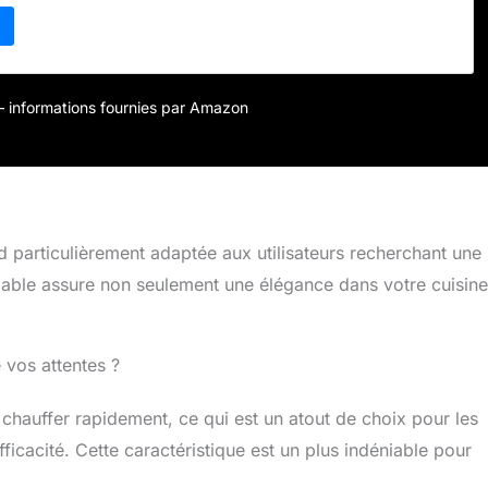
élicieuses crêpes de couleur uniforme en peu de temps
empérature : l'appareil dispose d'un simple régulateur de
 vous permet de régler la température dans la plage de 122 à
on de la chaleur de cuisson souhaitée. De plus, grâce aux
mineux (indicateur de fonctionnement et indicateur de
r – informations fournies par Amazon
pouvez facilement connaître l'état de fonctionnement de
ne fonctionne pas, la lumière verte est éteinte, de sorte que
fiter de la délicieuse nourriture à temps Conception réfléchie
 livré avec une spatule et une spatule. Ces outils assurent une
 et facilitent le retournement et le broyage Application : ce
re utilisé dans les départements de transformation des
 particulièrement adaptée aux utilisateurs recherchant une
nementaux, des usines, des mines, des forces armées, des
aurants, des cantines et des restaurants individuels. Il est
dable assure non seulement une élégance dans votre cuisine
é pour les maisons, les boulangeries, les restaurants et les
ur préparer des crêpes, du bacon, des œufs, des crêpes, des
elettes, des rosti et de nombreux autres plats de petit-
 vos attentes ?
ous souhaitez préparer vous-même. Ce produit
l peut également être utilisé comme barbecue, de sorte que
liser jour et nuit
hauffer rapidement, ce qui est un atout de choix pour les
efficacité. Cette caractéristique est un plus indéniable pour