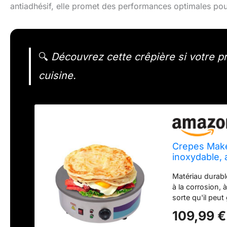
antiadhésif, elle promet des performances optimales pour
🔍
Découvrez cette crêpière si votre prio
cuisine.
Crepes Maker
inoxydable, 
réglable, po
Matériau durable
à la corrosion, à
sorte qu'il peut
surface de cuis
109,99 €
de 3 kW assuren