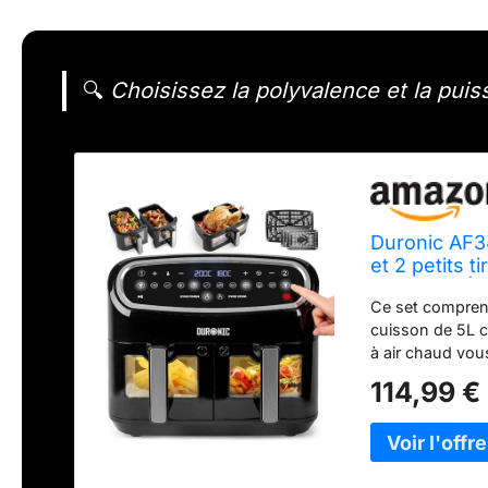
🔍
Choisissez la polyvalence et la pui
Duronic AF34
et 2 petits 
Préréglés | 
Ce set comprend
cuisson de 5L ch
à air chaud vou
tels que des fr
114,99 €
énergivore qu'un
d'huile permet 
possède deux co
panier de 10 lit