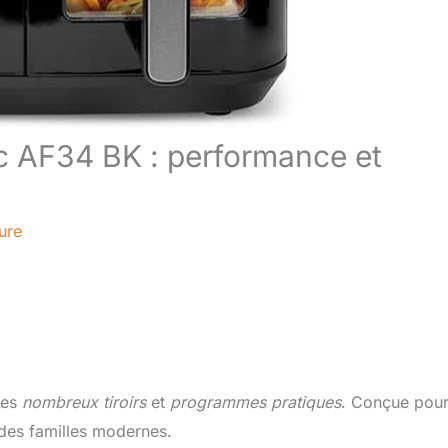
nic AF34 BK : performance et
ure
ses
nombreux tiroirs
et
programmes pratiques
. Conçue pou
 des familles modernes.