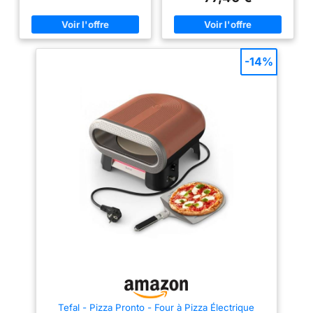
précis. Polyvalent avec 6
napolitaine directement chez
l'Allemagne et
programmes automatiques +
vous PIERRE RÉFRACTAIRE :
mode manuel Cuisson
fabriquée dans un matériau
l'Autriche. Design
personnalisée avec options
résistant à de très hautes
robuste pour les
pour pizza surgelée, pâte fine,
températures, la pierre
style New York, cuisson pierre
réfractaire assure une cuisson
amateurs de plein air
-14%
et plus encore. Chauffage
rapide, constante et uniforme
: acier inoxydable de
indépendant supérieur et
PALETTE EN ACIER
haute qualité
inférieur Ajustez séparément les
INOXYDABLE : Avec les palettes
éléments chauffants pour
en acier inoxydable, le mini four
(SS430), galvanisé et
obtenir une base croustillante et
électrique Ariete simplifiera vos
revêtu de poudre,
une garniture fondante.
préparations; utilisez-les pour
Conception compacte de 20
déplacer la pâte crue et cuite
résistant à la chaleur,
litres avec accès facile Four
facilement 5 NIVEAUX DE
durable et facile à
sans porte pour insérer et retirer
CUISSON : le thermostat
nettoyer.
la pizza facilement. Couvercle
réglable vous permet de cuire
amovible pour un nettoyage
de délicieuses tartes salées,
simplifié. Accessoires complets
des toasts, des panzerotti ou
inclus Livré avec une pierre
même de réchauffer les
réfractaire professionnelle, une
aliments avant de les servir
pelle à pizza en aluminium (12")
PRÊT EN UN SEUL
et un couvercle protecteur.
MOUVEMENT : en seulement 4
minutes, une délicieuse pizza
est prête à être dégustée ;
également adapté pour les
pizzas surgelées, prêtes en 2/3
minutes seulement
Tefal - Pizza Pronto - Four à Pizza Électrique