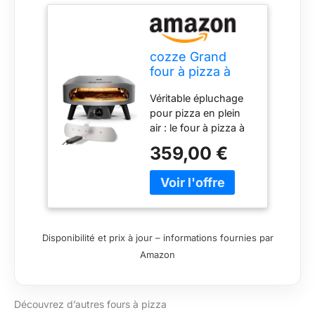
durable et facile à
nettoyer.
cozze Grand
four à pizza à
gaz de 17
Véritable épluchage
pouces (50
pour pizza en plein
mbar) - Four à
air : le four à pizza à
pizza avec
gaz cozze de 17
régulateur pour
359,00 €
pouces apporte une
pizzas familiales
touche italienne
- Tuyau de gaz
directement à votre
et régulateur
jardin ou terrasse.
inclus - 8,0 kW -
Parfait pour les
Brûleur en U -
soirées en famille et
Pour jardin et
Disponibilité et prix à jour – informations fournies par
les réunions sociales
terrasse
Amazon
avec des amis.
Grande pierre à pizza
pour des résultats
Découvrez d’autres fours à pizza
croustillants - Avec