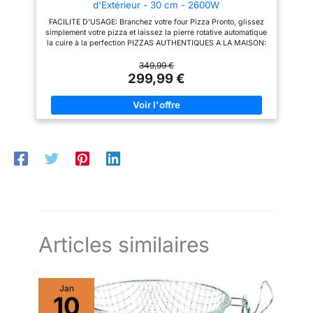
d'Extérieur - 30 cm - 2600W
FACILITE D'USAGE: Branchez votre four Pizza Pronto, glissez
simplement votre pizza et laissez la pierre rotative automatique
la cuire à la perfection PIZZAS AUTHENTIQUES A LA MAISON:
Jusqu'à 400 °C et une double zone de chauffe pour obtenir de
délicieuses pizzas comme au restaurant CUISSON ULTRA
349,99 €
RAPIDE: Vos pizzas en moins de 3 minutes pour enchaîner les
299,99 €
cuissons et partager de délicieuses pizza party en famille ou
entre amis DES PIZZAS... ET BIEN PLUS: Les 4 niveaux de
température (de 250 à 400 °C) permettent une grande variété
de recettes : pizzas du monde, foccacias, pitas, pains, tartes,
cookies... Découvrez toutes les possibilités sur l'application de
recettes gratuites MyTefal PELLE A PIZZA INCLUSE: Pelle à
pizza en acier inoxydable pliable pour manier et servir
facilement votre pizza de 30cm de diamètre, et vivre la vraie
expérience de pizzaiolo chez vous INSTALLATION FACILE:
Branchez simplement votre four à l'extérieur et laissez-le
préchauffer pendant 15 min. L'indicateur lumineux vous montre
quand la bonne température est atteinte pour enfourner votre
pizza REPARABILITE LONGUE DUREE: Faites réparer votre
produit pendant 15 ans au juste prix par notre réseau de 6 200
centres de réparation
Articles similaires
Jan
10