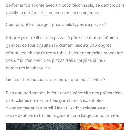
performance accrue avec un coût raisonnable, se démarquant
cuisson. Prêt à l'emploi
avec raccordement au
positivement face à la concurrence plus onéreuse.
gaz - Avec régulateur
de 50 mbar et tuyau de
Compatibilité et usage : pour quels types de pizzas ?
gaz - Spécialement
adapté pour
Adapté pour réaliser des pizzas à pâte fine et modérément
l'Allemagne et
garnies, ce four chauffe rapidement jusqu’à 500 degrés,
l'Autriche. Design
offrant une efficacité redoutable. Il peut néanmoins rencontrer
robuste pour les
des difficultés avec des pizzas très chargées ou aux
amateurs de plein air :
acier inoxydable de
garnitures inhabituelles.
haute qualité (SS430),
galvanisé et revêtu de
Limites et précautions à prendre : que faut-il éviter ?
poudre, résistant à la
chaleur, durable et
Bien que performant, le four cozze nécessite des précautions
facile à nettoyer.
particulières concernant les garnitures susceptibles
d’endommager l’appareil. Une utilisation soigneuse en
respectant les instructions garantit une longévité optimisée.