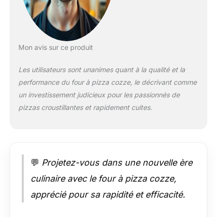
brûleur en acier
inoxydable de 8,0 kW
assure un chauffage
rapide et uniforme
dans toute la zone de
Mon avis sur ce produit
cuisson. Prêt à
l'emploi avec
Les utilisateurs sont unanimes quant à la qualité et la
raccordement au gaz
performance du four à pizza cozze, le décrivant comme
- Avec régulateur de
un investissement judicieux pour les passionnés de
50 mbar et tuyau de
gaz - Spécialement
pizzas croustillantes et rapidement cuites.
adapté pour
l'Allemagne et
l'Autriche. Design
robuste pour les
amateurs de plein air
💬
Projetez-vous dans une nouvelle ère
: acier inoxydable de
culinaire avec le four à pizza cozze,
haute qualité
(SS430), galvanisé et
apprécié pour sa rapidité et efficacité.
revêtu de poudre,
résistant à la chaleur,