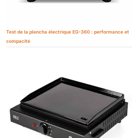
Test de la plancha électrique EG-360 : performance et
compacité