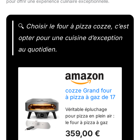
pour offrir une expérience culinaire exceptionnelle.
🔍
Choisir le four à pizza cozze, c’est
opter pour une cuisine d’exception
au quotidien.
cozze Grand four
à pizza à gaz de 17
pouces (50 mbar)
Véritable épluchage
- Four à pizza
pour pizza en plein air :
avec régulateur
le four à pizza à gaz
pour pizzas
cozze de 17 pouces
familiales - Tuyau
359,00 €
apporte une touche
de gaz et