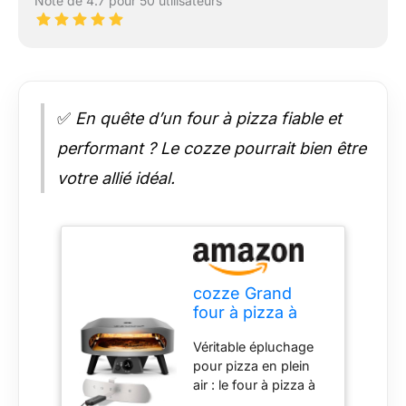
Note de 4.7 pour 50 utilisateurs
✅
En quête d’un four à pizza fiable et
performant ? Le cozze pourrait bien être
votre allié idéal.
cozze Grand
four à pizza à
gaz de 17
Véritable épluchage
pouces (50
pour pizza en plein
mbar) - Four à
air : le four à pizza à
pizza avec
gaz cozze de 17