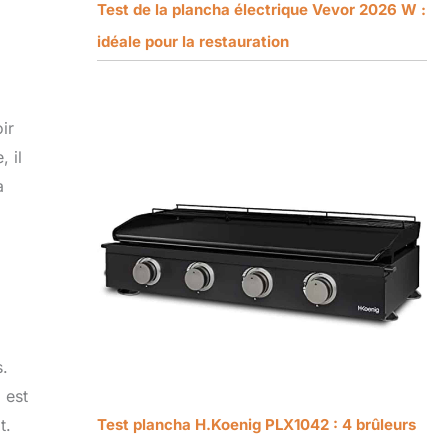
Test de la plancha électrique Vevor 2026 W :
idéale pour la restauration
ir
 il
à
s.
 est
Test plancha H.Koenig PLX1042 : 4 brûleurs
t.