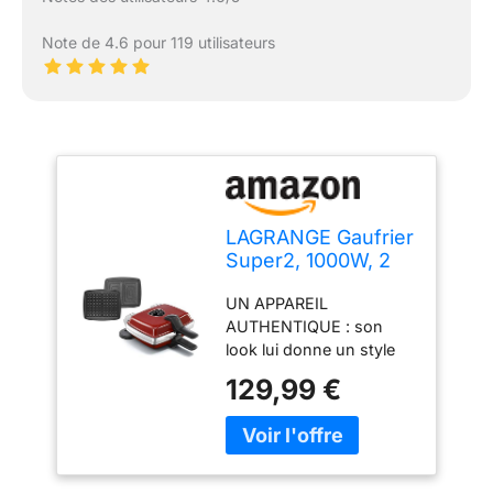
Note de 4.6 pour 119 utilisateurs
LAGRANGE Gaufrier
Super2, 1000W, 2
jeux de plaques
UN APPAREIL
inclus (Gaufre &
AUTHENTIQUE : son
Croque-Monsieur),
look lui donne un style
Fabriqué en France,
rétro. CUISSON
Réversible sur son
129,99 €
HOMOGENE : appareil
socle, Plaques
réversible sur socle pour
amovibles,
une bonne répartition de
Multifonction,
la pâte RÉSULTATS
Nettoyage sans
PARFAITS : Un résultat
effort, 039452