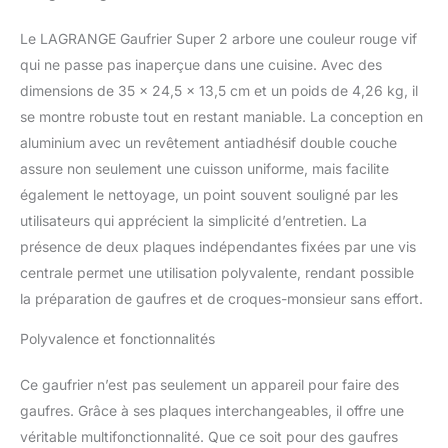
les plaques FACILE A
UTILISER : plaques
Le LAGRANGE Gaufrier Super 2 arbore une couleur rouge vif
antiadhésives amovibles
MULTIFONCTION : large
qui ne passe pas inaperçue dans une cuisine. Avec des
choix de plaques
dimensions de 35 x 24,5 x 13,5 cm et un poids de 4,26 kg, il
interchangeables
se montre robuste tout en restant maniable. La conception en
compatibles avec ce
aluminium avec un revêtement antiadhésif double couche
modèle (non inclus)
assure non seulement une cuisson uniforme, mais facilite
également le nettoyage, un point souvent souligné par les
utilisateurs qui apprécient la simplicité d’entretien. La
présence de deux plaques indépendantes fixées par une vis
centrale permet une utilisation polyvalente, rendant possible
la préparation de gaufres et de croques-monsieur sans effort.
Polyvalence et fonctionnalités
Ce gaufrier n’est pas seulement un appareil pour faire des
gaufres. Grâce à ses plaques interchangeables, il offre une
véritable multifonctionnalité. Que ce soit pour des gaufres