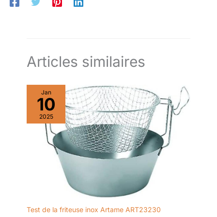
peu encombrant du gril gaufre et à l'enrouleur de câble
liste de cadeaux de mariage.
QUALITÉ ALLEMANDE – Garantie 2 ans – Les produits SEVERIN
sont performants par leur conception, leur facilité d’utilisation
et leur durée de vie
Articles similaires
Jan
10
2025
Test de la friteuse inox Artame ART23230