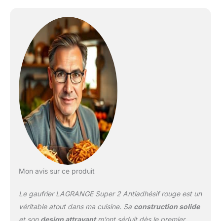
impeccable sans graisser
les plaques FACILE A
UTILISER : plaques
antiadhésives amovibles
MULTIFONCTION : large
choix de plaques
interchangeables
compatibles avec ce
modèle (non inclus)
Mon avis sur ce produit
Le gaufrier LAGRANGE Super 2 Antiadhésif rouge est un
véritable atout dans ma cuisine. Sa
construction solide
et son
design attrayant
m’ont séduit dès le premier