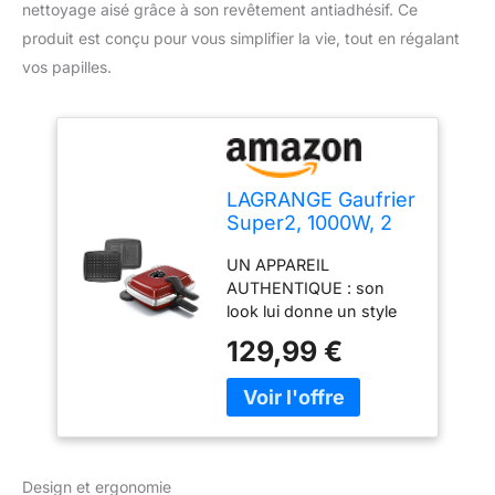
nettoyage aisé grâce à son revêtement antiadhésif. Ce
produit est conçu pour vous simplifier la vie, tout en régalant
vos papilles.
LAGRANGE Gaufrier
Super2, 1000W, 2
jeux de plaques
UN APPAREIL
inclus (Gaufre &
AUTHENTIQUE : son
Croque-Monsieur),
look lui donne un style
Fabriqué en France,
rétro. CUISSON
Réversible sur son
129,99 €
HOMOGENE : appareil
socle, Plaques
réversible sur socle pour
amovibles,
une bonne répartition de
Multifonction,
la pâte RÉSULTATS
Nettoyage sans
PARFAITS : Un résultat
effort, 039452
impeccable sans graisser
Design et ergonomie