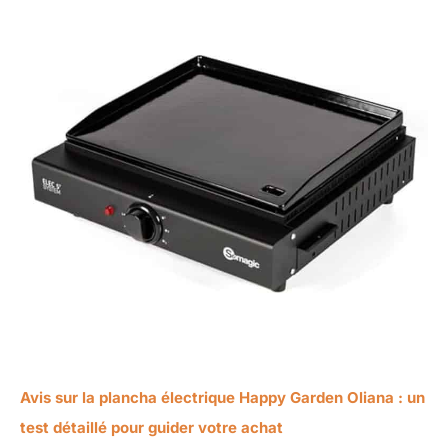
Avis sur la plancha électrique Happy Garden Oliana : un
test détaillé pour guider votre achat