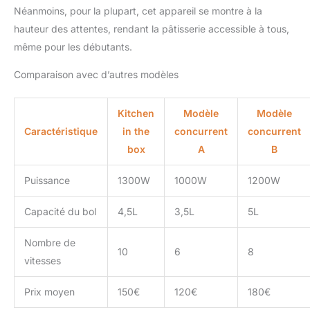
Néanmoins, pour la plupart, cet appareil se montre à la
compatibles avec le lave-
vaisselle pour un
hauteur des attentes, rendant la pâtisserie accessible à tous,
nettoyage rapide et sans
même pour les débutants.
effort.
Comparaison avec d’autres modèles
Kitchen
Modèle
Modèle
Caractéristique
in the
concurrent
concurrent
box
A
B
Puissance
1300W
1000W
1200W
Capacité du bol
4,5L
3,5L
5L
Nombre de
10
6
8
vitesses
Prix moyen
150€
120€
180€