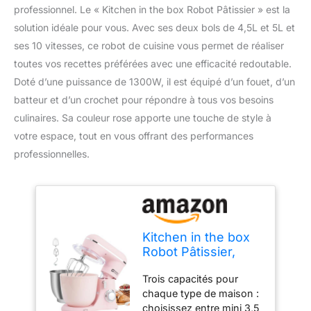
professionnel. Le « Kitchen in the box Robot Pâtissier » est la
solution idéale pour vous. Avec ses deux bols de 4,5L et 5L et
ses 10 vitesses, ce robot de cuisine vous permet de réaliser
toutes vos recettes préférées avec une efficacité redoutable.
Doté d’une puissance de 1300W, il est équipé d’un fouet, d’un
batteur et d’un crochet pour répondre à tous vos besoins
culinaires. Sa couleur rose apporte une touche de style à
votre espace, tout en vous offrant des performances
professionnelles.
Kitchen in the box
Robot Pâtissier,
4.5L+5L 2Bols
Trois capacités pour
Robots de Cuisine,
chaque type de maison :
10 Vitesses Batteur
choisissez entre mini 3,5
Electrique Cuisine,