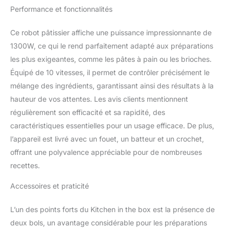
de boulanger
Performance et fonctionnalités
s'harmonise
parfaitement avec votre
Ce robot pâtissier affiche une puissance impressionnante de
décor de cuisine, tout en
1300W, ce qui le rend parfaitement adapté aux préparations
offrant une vue à 360°
attrayante. Compact et
les plus exigeantes, comme les pâtes à pain ou les brioches.
Puissant : Ce batteur sur
Équipé de 10 vitesses, il permet de contrôler précisément le
socle est de petite taille
mélange des ingrédients, garantissant ainsi des résultats à la
mais il contient un
hauteur de vos attentes. Les avis clients mentionnent
puissant moteur de 1300
W, offrant un couple
régulièrement son efficacité et sa rapidité, des
élevé et une efficacité
caractéristiques essentielles pour un usage efficace. De plus,
pour différents besoins
l’appareil est livré avec un fouet, un batteur et un crochet,
de recette. Sa
offrant une polyvalence appréciable pour de nombreuses
conception légère prend
recettes.
un minimum de place et
est facile à ranger.
Accessoires et praticité
Contrôle Précis avec 10
Vitesses : Ajustez
facilement la vitesse
L’un des points forts du Kitchen in the box est la présence de
grâce aux 10 réglages
deux bols, un avantage considérable pour les préparations