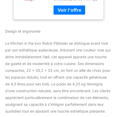
l pour les petites cuisines
1300W Pétrin
ou les débutants, 5 l
Professionnel avec
pour les familles qui
Fouet, Batteur,
cuisinent
Crochet (Rose)
quotidiennement, ou 2
Design et ergonomie
bols de 4,5 l et 5 l pour
une polyvalence
maximale. Un même
Le Kitchen in the box Robot Pâtissier se distingue avant tout
mixeur pétrisseur
par son esthétique audacieuse. Arborant une couleur rose qui
s'adapte à vos besoins
attire immédiatement l’œil, cet appareil apporte une touche
réels. Revêtement Spécial
de gaieté et de modernité à votre cuisine. Ses dimensions
: Notre robot pâtissier
combine fonctionnalité,
compactes, 22 x 35,2 x 33 cm, en font un allié de choix pour
confort et esthétique. La
les espaces réduits, tout en offrant une capacité généreuse
finition mate ne se
de 4,5 litres pour ses bols. Le poids de 4,25 kg témoigne
contente pas d'ajouter
d’une construction robuste, sans être encombrant. Les clients
une touche esthétique
moderne, mais il améliore
apprécient particulièrement la combinaison de ces éléments,
également la prise en
soulignant sa capacité à s’intégrer parfaitement dans leur
main. Disponible en plus
quotidien tout en ajoutant une touche esthétique plaisante.
de dix couleurs, ce pétrin