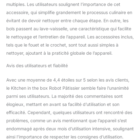
disponibles, y compris
multiples. Les utilisateurs soulignent l’importance de cet
une fonction pulse, vous
accessoire, qui simplifie grandement le processus culinaire en
permettant de passer
d’un mélange doux à un
évitant de devoir nettoyer entre chaque étape. En outre, les
mélange rapide. Que
bols passent au lave-vaisselle, une caractéristique qui facilite
vous fouettiez de la
le nettoyage et l’entretien de l’appareil. Les accessoires inclus,
crème ou pétrissiez de la
tels que le fouet et le crochet, sont tout aussi simples à
pâte à pain, ce robot
nettoyer, ajoutant à la praticité globale de l’appareil.
garantit des résultats
constants à chaque
Avis des utilisateurs et fiabilité
utilisation. Facilité
d'Utilisation et Nettoyage
: Nos robots de cuisine
Avec une moyenne de 4,4 étoiles sur 5 selon les avis clients,
sont conçus pour être
le Kitchen in the box Robot Pâtissier semble faire l’unanimité
convivial avec des
parmi ses utilisateurs. La majorité des commentaires sont
commandes simples et
élogieux, mettant en avant sa facilité d’utilisation et son
un design à tête
inclinable pour un accès
efficacité. Cependant, quelques utilisateurs ont rencontré des
facile au bol. Les
problèmes, comme un avis mentionnant que l’appareil s’est
accessoires amovibles
endommagé après deux mois d’utilisation intensive, soulignant
(crochet à pâte, batteur
ainsi l’importance de respecter les consignes d’utilisation.
plat, fouet) sont