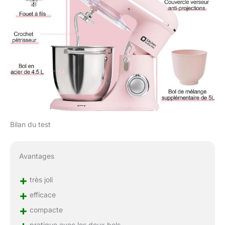
Bilan du test
Avantages
+
très joli
+
efficace
+
compacte
pratique avec les deux bols