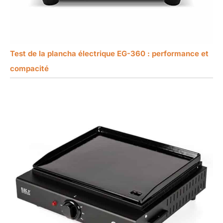
Test de la plancha électrique EG-360 : performance et
compacité