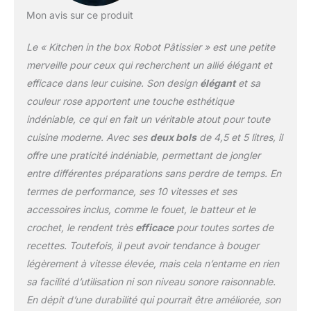
de dix couleurs, ce pétrin
Mon avis sur ce produit
de boulanger
s'harmonise
Le « Kitchen in the box Robot Pâtissier » est une petite
parfaitement avec votre
merveille pour ceux qui recherchent un allié élégant et
décor de cuisine, tout en
efficace dans leur cuisine. Son design
élégant
et sa
offrant une vue à 360°
couleur rose apportent une touche esthétique
attrayante. Compact et
Puissant : Ce batteur sur
indéniable, ce qui en fait un véritable atout pour toute
socle est de petite taille
cuisine moderne. Avec ses
deux bols
de 4,5 et 5 litres, il
mais il contient un
offre une praticité indéniable, permettant de jongler
puissant moteur de 1300
entre différentes préparations sans perdre de temps. En
W, offrant un couple
élevé et une efficacité
termes de performance, ses 10 vitesses et ses
pour différents besoins
accessoires inclus, comme le fouet, le batteur et le
de recette. Sa
crochet, le rendent très
efficace
pour toutes sortes de
conception légère prend
recettes. Toutefois, il peut avoir tendance à bouger
un minimum de place et
est facile à ranger.
légèrement à vitesse élevée, mais cela n’entame en rien
Contrôle Précis avec 10
sa facilité d’utilisation ni son niveau sonore raisonnable.
Vitesses : Ajustez
En dépit d’une durabilité qui pourrait être améliorée, son
facilement la vitesse