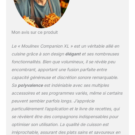
couteau hachoir,
couteau
pétrin/concasseur,
batteur, mélangeur,
panier vapeur
Mon avis sur ce produit
Réparabilité 15 ans,
Garantie 2 ans, Fabriqué
Le « Moulinex Companion XL » est un véritable allié en
en France CUISSON
COUVERCLE OUVERT
cuisine grâce à son design
élégant
et ses nombreuses
pour un dorage optimal
fonctionnalités. Bien que volumineux, il se révèle peu
de vos ingrédients
encombrant, apportant une fusion parfaite entre
SECURISE système de
capacité généreuse et discrétion sonore remarquable.
sécurité dans le
couvercle INCLUS livre
Sa
polyvalence
est indéniable avec ses multiples
de recettes( la langue
accessoires et ses programmes variés, même si certains
espagne, n'est pas
peuvent sembler parfois longs. J’apprécie
français)
particulièrement l’application et le livre de recettes, qui
se révèlent être des compagnons indispensables pour
optimiser son utilisation. La qualité de cuisson est
irréprochable, assurant des plats sains et savoureux en