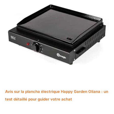
Avis sur la plancha électrique Happy Garden Oliana : un
test détaillé pour guider votre achat