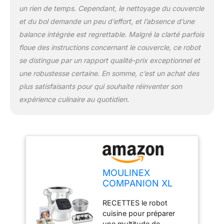
un rien de temps. Cependant, le nettoyage du couvercle
et du bol demande un peu d’effort, et l’absence d’une
balance intégrée est regrettable. Malgré la clarté parfois
floue des instructions concernant le couvercle, ce robot
se distingue par un rapport qualité-prix exceptionnel et
une robustesse certaine. En somme, c’est un achat des
plus satisfaisants pour qui souhaite réinventer son
expérience culinaire au quotidien.
MOULINEX
COMPANION XL
Robot Cuiseur
RECETTES le robot
Multifonction Bol
cuisine pour préparer
4.5L 12
une multitude de