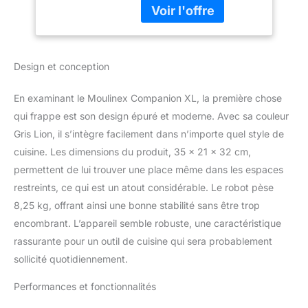
automatiques + un mode
Batteur Mélangeur
manuel( la langue
Hachoir Pétrin
espagne, n'est pas
Cuisson Vapeur
français) CAPACITE le
1550W HF80CB10
robot cuiseur
Design et conception
Companion permet de
cuisiner jusqu'à 10
En examinant le Moulinex Companion XL, la première chose
personnes grâce à sa
capacité utile de 3 L
qui frappe est son design épuré et moderne. Avec sa couleur
(capacité totale de 4,5 L)
Gris Lion, il s’intègre facilement dans n’importe quel style de
POLYVALENT
cuisine. Les dimensions du produit, 35 x 21 x 32 cm,
température de 30°C à
permettent de lui trouver une place même dans les espaces
150°C pour saisir et
restreints, ce qui est un atout considérable. Le robot pèse
rissoler vos ingrédients
ACCESSOIRES INCLUS
8,25 kg, offrant ainsi une bonne stabilité sans être trop
couteau hachoir,
encombrant. L’appareil semble robuste, une caractéristique
couteau
rassurante pour un outil de cuisine qui sera probablement
pétrin/concasseur,
sollicité quotidiennement.
batteur, mélangeur,
panier vapeur
Performances et fonctionnalités
Réparabilité 15 ans,
Garantie 2 ans, Fabriqué