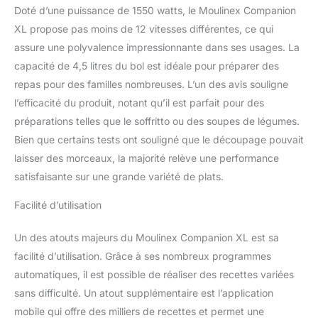
en France CUISSON
Doté d’une puissance de 1550 watts, le Moulinex Companion
COUVERCLE OUVERT
XL propose pas moins de 12 vitesses différentes, ce qui
pour un dorage optimal
assure une polyvalence impressionnante dans ses usages. La
de vos ingrédients
capacité de 4,5 litres du bol est idéale pour préparer des
SECURISE système de
repas pour des familles nombreuses. L’un des avis souligne
sécurité dans le
couvercle INCLUS livre
l’efficacité du produit, notant qu’il est parfait pour des
de recettes( la langue
préparations telles que le soffritto ou des soupes de légumes.
espagne, n'est pas
Bien que certains tests ont souligné que le découpage pouvait
français)
laisser des morceaux, la majorité relève une performance
satisfaisante sur une grande variété de plats.
Facilité d’utilisation
Un des atouts majeurs du Moulinex Companion XL est sa
facilité d’utilisation. Grâce à ses nombreux programmes
automatiques, il est possible de réaliser des recettes variées
sans difficulté. Un atout supplémentaire est l’application
mobile qui offre des milliers de recettes et permet une