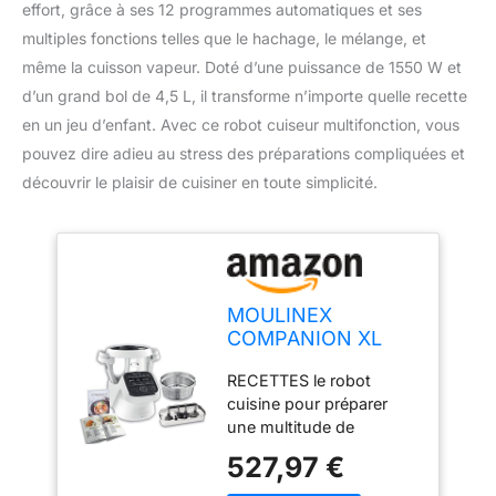
effort, grâce à ses 12 programmes automatiques et ses
multiples fonctions telles que le hachage, le mélange, et
même la cuisson vapeur. Doté d’une puissance de 1550 W et
d’un grand bol de 4,5 L, il transforme n’importe quelle recette
en un jeu d’enfant. Avec ce robot cuiseur multifonction, vous
pouvez dire adieu au stress des préparations compliquées et
découvrir le plaisir de cuisiner en toute simplicité.
MOULINEX
COMPANION XL
Robot Cuiseur
RECETTES le robot
Multifonction Bol
cuisine pour préparer
4.5L 12
une multitude de
programmes auto
recettes 12 programmes
Soupes Gaspacho
527,97 €
et sous-programmes
Robot de Cuisine