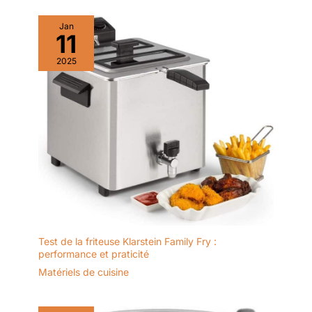
sélectionnez "Idioma" et vous
pourrez maintenant sélectionner
la langue que vous voulez pour
Jan
11
que tout le robot soit configuré.
Remarque : Le bol est de 4,5
litres, mais la capacité
2025
maximale de nourriture est de 3
litres.
Test de la friteuse Klarstein Family Fry :
performance et praticité
Matériels de cuisine