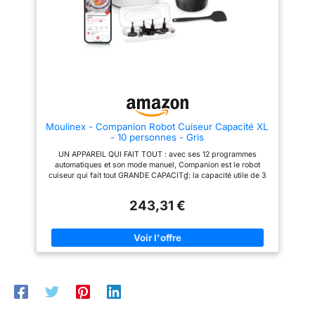
ergonomique, le RobiCook vous
Disponible en plusieurs
permettra de gérer et
langues, français inclus
personnaliser facilement vos
CONFORT MAXIMAL. Pichet
recettes. 725 recettes incluses
étanche de 4.5L avec poignée
et 8 PROGRAMMES
ergonomique, capacité pour 4
AUTOMATIQUES Accédez
portions et apte pour le lave-
rapidement aux fonctions
vaiselle. Idéal pour faciliter le
essentielles en cuisine. Les
versement de vos plats avec un
paramètres de température,
confort maximal. De plus, vous
vitesse et durée y sont
aurez toujours le contrôle grâce
prédéfinis pour une utilisation
à son réglage de la vitesse (0 à
facilitée. Une multitude
12 + TURBO), de la température
Moulinex - Companion Robot Cuiseur Capacité XL
d'accessoires pour une infinité
(37 à 140 degré C), de la
- 10 personnes - Gris
de recettes ! Pas de surprises,
minuterie jusqu'à 90 minutes et
tout est déjà inclus : - 1 pale de
de sa balance de précision
UN APPAREIL QUI FAIT TOUT : avec ses 12 programmes
mélange - 1 fouet pour
maximale intégrée (jusqu'à 5kg)
automatiques et son mode manuel, Companion est le robot
émulsionner - 1 lame à 4
avec fonction tare 8
cuiseur qui fait tout GRANDE CAPACITɠ: la capacité utile de 3
couteaux pour hacher, mixer et
PROGRAMMES
L permet de cuisiner pour 10 personnes et sera idéale pour
pétrir - 1 disque réversible en
AUTOMATIQUES. Cuisson
toutes les occasions, aussi bien pour le quotidien que lorsque
inox (trancher, râper et émincer)
rapide et saine avec 8
243,31 €
vous recevez famille et amis SILENCIEUX : le robot cuiseur le
- 1 spatule en silicone pour
programmes automatiques :
plus silencieux (par rapport aux modèles les plus vendus,
racler les parois - 1 petit et 1
pétrir, cuire à la vapeur, mijoter,
d'après des tests externes réalisés selon une norme
grand panier pour cuisson
bouillir, robot culinaire, hacher,
internationale) ACCÈS À L'APPLICATION MOULINEX :
vapeur - 1 panier pour cuisson à
turbo et peser. Il comprend
découvrez une infinité de recettes, sauvegardez vos recettes
l'eau - 2 couvercles
également une fonction inverse
préférées et créez vos listes de courses directement dans
transparents Nouveauté
qui permet la rotation inverse
l'application – la fonction « Dans mon frigo » vous permet
décembre 2024 : Le bol a été
des lames qui ne coupe pas les
également de trouver l'inspiration et de réduire vos déchets
amélioré, il passe maintenant au
aliments, il ne fait que les
RÉPARABILITÉ 15 ANS AU JUSTE PRIX : engagement de
lave vaisselle !
retirer, facilitant la cuisson des
réparabilité 15 ans au juste prix grâce à notre réseau de 6 200
aliments, il est idéal pour les
réparateurs dans le monde, pour contribuer à la protection de