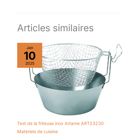
ragoûts et les soupes
l’environnement et à la réduction des déchets
ACCESSOIRES APTES AU LAVE-
VAISSELLE. Sans effort ni
complications, il faut
simplement les accoupler à
l'axe de la verseuse.
Articles similaires
Comprend: batteur, pale
d'agitation, lame facile à
assembler, spatule, panier
vapeur profond et robot
Jan
culinaire, ils sont tous apte au
10
lave-vaisselle COMMENT
CONFIGURER LE ROBOT DANS
LA LANGUE SOUHAITÉE? Allez
2025
dans "Ajustes" sur l'icône en
haut à gauche et sélectionnez
"Parámetros de red". Cherchez
votre réseau Wi-Fi et
connectez-vous. Vous trouverez
un message pour mettre à jour
la version du software, cliquez
"Actualizar". Si le message
n'apparaît pas, allez dans la
section "Descargar nuevas
recetas" au début et cliquez sur
"Actualizar". Une fois la
nouvelle version du logiciel est
Test de la friteuse inox Artame ART23230
téléchargée, le robot
Matériels de cuisine
redémarrera (entre 1 et 2 min).
Retournez dans "Ajustes",