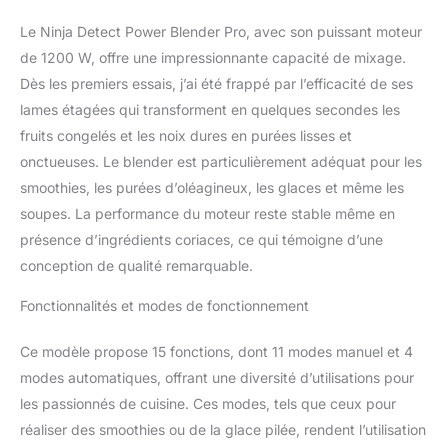
en acier inoxydable
Le Ninja Detect Power Blender Pro, avec son puissant moteur
hachent, réduisent en
purée, mélangent et
de 1200 W, offre une impressionnante capacité de mixage.
mixent facilement. Faites
Dès les premiers essais, j’ai été frappé par l’efficacité de ses
facilement des
lames étagées qui transforment en quelques secondes les
smoothies, du lait
fruits congelés et les noix dures en purées lisses et
d'avoine, de la nourriture
onctueuses. Le blender est particulièrement adéquat pour les
pour bébé et bien plus
encore CADRAN DE
smoothies, les purées d’oléagineux, les glaces et même les
DÉTECTION : Le cadran
soupes. La performance du moteur reste stable même en
facile à lire vous permet
présence d’ingrédients coriaces, ce qui témoigne d’une
de contrôler entièrement
conception de qualité remarquable.
le mixage, le hachage,
etc. Choisissez parmi 15
Fonctionnalités et modes de fonctionnement
modes (11 manuels et 4
automatiques).
Comprend également un
Ce modèle propose 15 fonctions, dont 11 modes manuel et 4
minuteur et une
modes automatiques, offrant une diversité d’utilisations pour
notification d'ajout de
les passionnés de cuisine. Ces modes, tels que ceux pour
liquide MODES AUTO,
réaliser des smoothies ou de la glace pilée, rendent l’utilisation
MANUEL et PRÉRÉGLÉ :