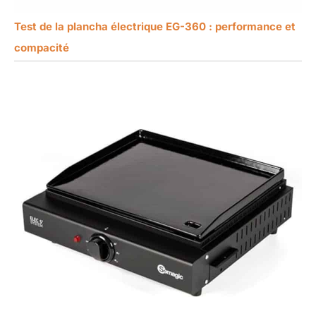
Test de la plancha électrique EG-360 : performance et
compacité