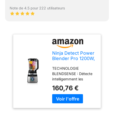
Note de 4.5 pour 222 utilisateurs
Ninja Detect Power
Blender Pro 1200W,
récipient 2L, noir
TECHNOLOGIE
TB201EU
BLENDSENSE : Détecte
intelligemment les
ingrédients, la taille des
160,76 €
portions et la glace, puis
ajuste automatiquement
la vitesse, le temps et les
pulsations pour des
résultats parfaitement