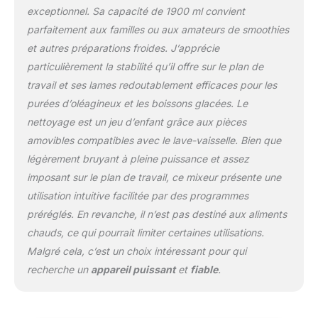
liquide MODES AUTO,
exceptionnel. Sa capacité de 1900 ml convient
MANUEL et PRÉRÉGLÉ :
parfaitement aux familles ou aux amateurs de smoothies
Les mixeurs Ninja Detect
vous permettent de
et autres préparations froides. J’apprécie
prendre le contrôle de
particulièrement la stabilité qu’il offre sur le plan de
votre cuisine. Profitez de
travail et ses lames redoutablement efficaces pour les
la technologie
purées d’oléagineux et les boissons glacées. Le
automatique
BlendSense, des 10
nettoyage est un jeu d’enfant grâce aux pièces
vitesses et des modes
amovibles compatibles avec le lave-vaisselle. Bien que
préréglés pratiques
légèrement bruyant à pleine puissance et assez
INCLUS : Ninja Detect
imposant sur le plan de travail, ce mixeur présente une
Power Blender, base
moteur de 1200 W,
utilisation intuitive facilitée par des programmes
récipient avec couvercle,
préréglés. En revanche, il n’est pas destiné aux aliments
lame Ninja Detect Total
chauds, ce qui pourrait limiter certaines utilisations.
Crushing pour écraser et
Malgré cela, c’est un choix intéressant pour qui
hacher, guides de
recherche un
appareil puissant
et
fiable
.
démarrage rapide et de
recettes. Poids : 3,89 kg.
Couleur : Noir Les
dimensions sont : H :