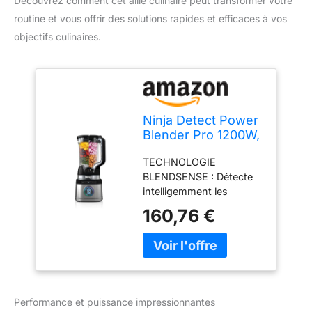
Découvrez comment cet allié culinaire peut transformer votre
routine et vous offrir des solutions rapides et efficaces à vos
objectifs culinaires.
Ninja Detect Power
Blender Pro 1200W,
récipient 2L, noir
TECHNOLOGIE
TB201EU
BLENDSENSE : Détecte
intelligemment les
ingrédients, la taille des
160,76 €
portions et la glace, puis
ajuste automatiquement
la vitesse, le temps et les
pulsations pour des
résultats parfaitement
lisses PLUS QUE DES
Performance et puissance impressionnantes
SMOOTHIES : Les lames