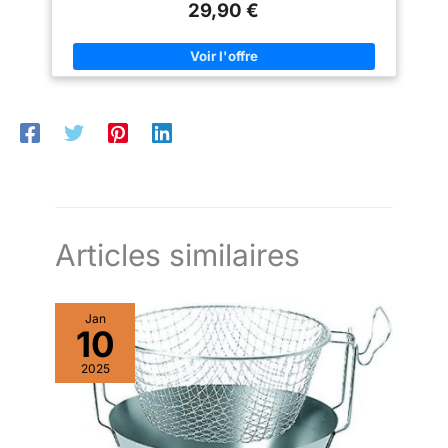
29,90 €
avec des ingrédients durs comme les glaçons ou les fruits
congelés ÉLÉGANT ET ROBUSTE : Son design en acier
inoxydable résiste au temps, est facile à nettoyer, et apporte
une touche moderne à votre cuisine GRANDE CAPACITÉ de 570
ML : Préparez smoothies, boissons protéinées, jus, soupes,
compotes en une seule fois grâce à son volume généreux
GARANTIE ÉTENDUE DE 2 ANS : Profitez d'une garantie 2 ans
avec SAV en France pour une utilisation durable en toute
sérénité
Articles similaires
Jan
10
2025