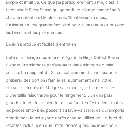
simple et intuitive. Ce que j’ai particulièrement aimé, c’est la
Les mixeurs Ninja Detect
vous permettent de
technologie BlendSense qui garantit un mixage homogène à
prendre le contrôle de
chaque utilisation. De plus, avec 10 vitesses au choix,
votre cuisine. Profitez de
l’utilisateur a une grande flexibilité pour ajuster la texture selon
la technologie
les besoins et les préférences.
automatique
BlendSense, des 10
Design pratique et facilité d’entretien
vitesses et des modes
préréglés pratiques
INCLUS : Ninja Detect
Doté d’un design moderne et élégant, le Ninja Detect Power
Power Blender, base
Blender Pro s’intègre parfaitement dans n’importe quelle
moteur de 1200 W,
cuisine. Le récipient de 2L est suffisamment spacieux pour
récipient avec couvercle,
préparer des portions familiales, augmentant ainsi votre
lame Ninja Detect Total
efficacité en cuisine. Malgré sa capacité, le blender reste
Crushing pour écraser et
hacher, guides de
d’une taille raisonnable pour le rangement. L’un des plus
démarrage rapide et de
grands atouts de ce blender est sa facilité d’entretien : toutes
recettes. Poids : 3,89 kg.
les pièces amovibles passent au lave-vaisselle, ce qui simplifie
Couleur : Noir Les
grandement le nettoyage après chaque utilisation. Le livret de
dimensions sont : H :
44,5 cm x L : 21 cm x P :
recettes inclus, bien que limité, donne quelques idées pour