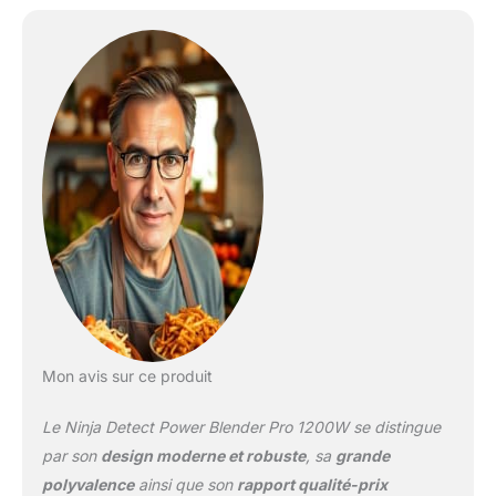
lisses PLUS QUE DES
SMOOTHIES : Les lames
en acier inoxydable
hachent, réduisent en
purée, mélangent et
mixent facilement. Faites
facilement des
smoothies, du lait
d'avoine, de la nourriture
pour bébé et bien plus
encore CADRAN DE
DÉTECTION : Le cadran
facile à lire vous permet
de contrôler entièrement
le mixage, le hachage,
etc. Choisissez parmi 15
Mon avis sur ce produit
modes (11 manuels et 4
automatiques).
Le Ninja Detect Power Blender Pro 1200W se distingue
Comprend également un
minuteur et une
par son
design moderne et robuste
, sa
grande
notification d'ajout de
polyvalence
ainsi que son
rapport qualité-prix