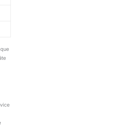
 que
âte
rvice
e