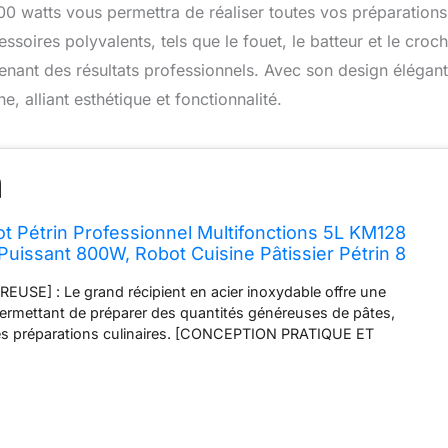
800 watts vous permettra de réaliser toutes vos préparations
soires polyvalents, tels que le fouet, le batteur et le croch
enant des résultats professionnels. Avec son design élégant
e, alliant esthétique et fonctionnalité.
t Pétrin Professionnel Multifonctions 5L KM128
 Puissant 800W, Robot Cuisine Pâtissier Pétrin 8
t, Batteur, Crochet, Pétrisseur, Couvercle anti-
USE] : Le grand récipient en acier inoxydable offre une
permettant de préparer des quantités généreuses de pâtes,
es préparations culinaires. [CONCEPTION PRATIQUE ET
 d'un couvercle antiéclaboussures, d'un corps en métal et
ble, ce robot de cuisine combine praticité et élégance. La finition
t ajoute une touche de modernité à votre cuisine. [CONTROLE
CHAGE DIGITAL ET MINUTEUR] : Les 8 vitesses, l'affichage
teur intégré offrent un contrôle précis sur le processus de