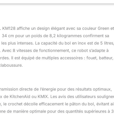
fonctionnalités facilitent l'ajustement des paramètres en fonction
ACCESSOIRES COMPLETS ET ENTRETIEN FACILE] : Les
que le fouet, le batteur et le crochet pétrisseur, offrent une
différentes tâches. Les accessoires compatibles lave-vaisselle
rocessus de nettoyage. [GARANTIE ETENDUE DE 2 ANS] :
L KM128 affiche un design élégant avec sa couleur Green et
garantie étendue de 2 ans, accompagnée d'un atelier SAV en
si la confiance et la tranquillité d'esprit pour une utilisation
 x 34 cm pour un poids de 8,2 kilogrammes confirment sa
e.
 les plus intenses. La capacité du bol en inox est de 5 litres
. Avec 8 vitesses de fonctionnement, ce robot s’adapte à
des. Il est équipé de multiples accessoires : fouet, batteur,
claboussure.
mission directe de l’énergie pour des résultats optimaux,
 KitchenAid ou KMIX. Les avis des utilisateurs soulignen
e, le crochet décolle efficacement le pâton du bol, évitant ai
ionne de manière optimale pour des quantités supérieures à 