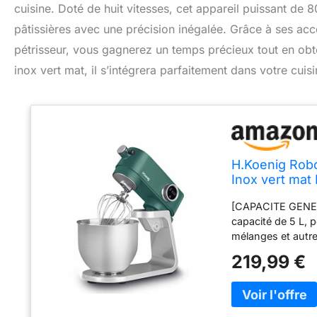
cuisine. Doté de huit vitesses, cet appareil puissant de 
pâtissières avec une précision inégalée. Grâce à ses acces
pétrisseur, vous gagnerez un temps précieux tout en obt
inox vert mat, il s’intégrera parfaitement dans votre cuisin
H.Koenig Robo
Inox vert mat
vitesses, Foue
[CAPACITE GENERE
éclaboussure
capacité de 5 L, 
mélanges et autr
ELEGANTE] : Doté
219,99 €
d'une tête inclina
gris mat et argen
PRECIS AVEC AFFI
digital et le minu