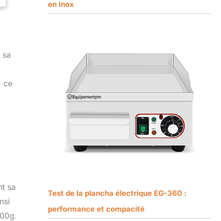
en inox
 sa
, ce
t sa
Test de la plancha électrique EG-360 :
nsi
performance et compacité
300g.