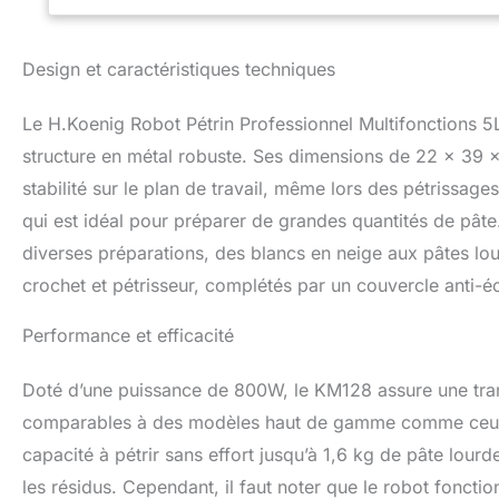
préparation. Ces 
des recettes. [
accessoires, tels 
Design et caractéristiques techniques
polyvalence pour 
simplifient le p
Le H.Koenig Robot Pétrin Professionnel Multifonctions 5
Bénéficiez d'une 
France, offrant ain
structure en métal robuste. Ses dimensions de 22 x 39
prolongée et fiabl
stabilité sur le plan de travail, même lors des pétrissages
qui est idéal pour préparer de grandes quantités de pâte
diverses préparations, des blancs en neige aux pâtes lour
crochet et pétrisseur, complétés par un couvercle anti-é
Performance et efficacité
Doté d’une puissance de 800W, le KM128 assure une trans
comparables à des modèles haut de gamme comme ceux de
capacité à pétrir sans effort jusqu’à 1,6 kg de pâte lourd
les résidus. Cependant, il faut noter que le robot fonct