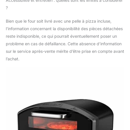
Accessibilité et entretien : quelles sont les limites à considérer
gaz, et transformez
votre cuisine en
?
véritable pizzeria
maison 🥄 Pelle à pizza
Bien que le four soit livré avec une pelle à pizza incluse,
incluse : livrée avec sa
l’information concernant la disponibilité des pièces détachées
pelle en aluminium,
reste indisponible, ce qui pourrait éventuellement poser un
pratique et légère, pour
problème en cas de défaillance. Cette absence d’information
enfourner et retirer
facilement vos pizzas
sur le service après-vente mérite d’être prise en compte avant
comme un vrai
l’achat.
pizzaiolo !