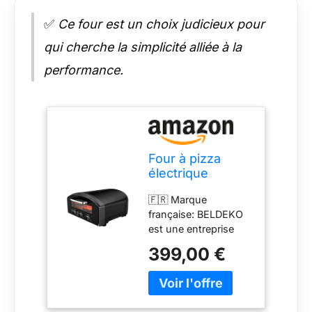
✅
Ce four est un choix judicieux pour
qui cherche la simplicité alliée à la
performance.
Four à pizza
électrique
BELDEKO
🇫🇷 Marque
Donato – 450 °C,
française: BELDEKO
2140 W –
est une entreprise
cuisson 90
française 🇫🇷 qui
secondes – 8
399,00 €
conçoit et distribue
modes + manuel
ses produits avec
– pierre
soin. Tous les
réfractaire
contacts et services
33×33 cm – pelle