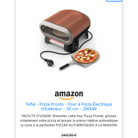
plug-and-play et
indépendant supérieur et
PALETTE EN ACIER
utilisation polyvalente
inférieur Ajustez séparément les
INOXYDABLE : Avec les palettes
éléments chauffants pour
en acier inoxydable, le mini four
: branchez-le en
obtenir une base croustillante et
électrique Ariete simplifiera vos
intérieur ou sous abri
une garniture fondante.
préparations; utilisez-les pour
Conception compacte de 20
déplacer la pâte crue et cuite
extérieur, sans travail
litres avec accès facile Four
facilement 5 NIVEAUX DE
de cheminée ou gaz,
sans porte pour insérer et retirer
CUISSON : le thermostat
et transformez votre
la pizza facilement. Couvercle
réglable vous permet de cuire
amovible pour un nettoyage
de délicieuses tartes salées,
cuisine en véritable
simplifié. Accessoires complets
des toasts, des panzerotti ou
pizzeria maison 🥄
inclus Livré avec une pierre
même de réchauffer les
réfractaire professionnelle, une
aliments avant de les servir
Pelle à pizza incluse :
pelle à pizza en aluminium (12")
PRÊT EN UN SEUL
livrée avec sa pelle en
et un couvercle protecteur.
MOUVEMENT : en seulement 4
aluminium, pratique
minutes, une délicieuse pizza
est prête à être dégustée ;
et légère, pour
également adapté pour les
enfourner et retirer
pizzas surgelées, prêtes en 2/3
minutes seulement
facilement vos pizzas
comme un vrai
pizzaiolo !
Tefal - Pizza Pronto - Four à Pizza Électrique
d'Extérieur - 30 cm - 2600W
FACILITE D'USAGE: Branchez votre four Pizza Pronto, glissez
simplement votre pizza et laissez la pierre rotative automatique
la cuire à la perfection PIZZAS AUTHENTIQUES A LA MAISON:
Jusqu'à 400 °C et une double zone de chauffe pour obtenir de
délicieuses pizzas comme au restaurant CUISSON ULTRA
349,99 €