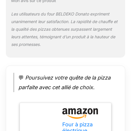
Mon avis sur ce produit
pizza. 🪨 Pierre
réfractaire
Les utilisateurs du four BELDEKO Donato expriment
professionnelle
unanimement leur satisfaction. La rapidité de chauffe et
(33×33 cm) incluse :
la qualité des pizzas obtenues surpassent largement
pour une chaleur
homogène et un
leurs attentes, témoignant d’un produit à la hauteur de
croustillant digne
ses promesses.
d’un four pro, parfait
pour pizza
napolitaine, romaine
ou pan. 🎯 Installation
plug-and-play et
💬
Poursuivez votre quête de la pizza
utilisation polyvalente
: branchez-le en
parfaite avec cet allié de choix.
intérieur ou sous abri
extérieur, sans travail
de cheminée ou gaz,
et transformez votre
cuisine en véritable
pizzeria maison 🥄
Four à pizza
Pelle à pizza incluse :
électrique