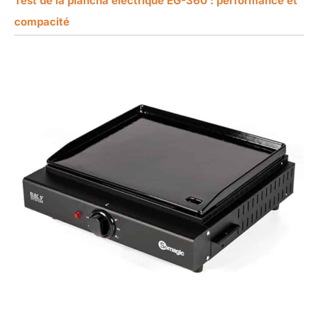
Test de la plancha électrique EG-360 : performance et
compacité