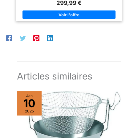
RAPIDE: Vos pizzas en moins de 3 minutes pour enchaîner les
299,99 €
cuissons et partager de délicieuses pizza party en famille ou
entre amis DES PIZZAS... ET BIEN PLUS: Les 4 niveaux de
température (de 250 à 400 °C) permettent une grande variété
de recettes : pizzas du monde, foccacias, pitas, pains, tartes,
cookies... Découvrez toutes les possibilités sur l'application de
recettes gratuites MyTefal PELLE A PIZZA INCLUSE: Pelle à
pizza en acier inoxydable pliable pour manier et servir
facilement votre pizza de 30cm de diamètre, et vivre la vraie
expérience de pizzaiolo chez vous INSTALLATION FACILE:
Branchez simplement votre four à l'extérieur et laissez-le
préchauffer pendant 15 min. L'indicateur lumineux vous montre
quand la bonne température est atteinte pour enfourner votre
pizza REPARABILITE LONGUE DUREE: Faites réparer votre
produit pendant 15 ans au juste prix par notre réseau de 6 200
centres de réparation
Articles similaires
Jan
10
2025