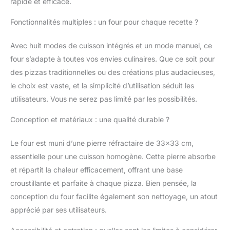
rapide et efficace.
pré-configurés ou
passez en mode
Fonctionnalités multiples : un four pour chaque recette ?
manuel pour un
contrôle complet
Avec huit modes de cuisson intégrés et un mode manuel, ce
(sole/voûte) selon
four s’adapte à toutes vos envies culinaires. Que ce soit pour
votre pâte ou style de
pizza. 🪨 Pierre
des pizzas traditionnelles ou des créations plus audacieuses,
réfractaire
le choix est vaste, et la simplicité d’utilisation séduit les
professionnelle (33×33
utilisateurs. Vous ne serez pas limité par les possibilités.
cm) incluse : pour une
chaleur homogène et
Conception et matériaux : une qualité durable ?
un croustillant digne
d’un four pro, parfait
Le four est muni d’une pierre réfractaire de 33×33 cm,
pour pizza napolitaine,
essentielle pour une cuisson homogène. Cette pierre absorbe
romaine ou pan. 🎯
Installation plug-and-
et répartit la chaleur efficacement, offrant une base
play et utilisation
croustillante et parfaite à chaque pizza. Bien pensée, la
polyvalente : branchez-
conception du four facilite également son nettoyage, un atout
le en intérieur ou sous
apprécié par ses utilisateurs.
abri extérieur, sans
travail de cheminée ou