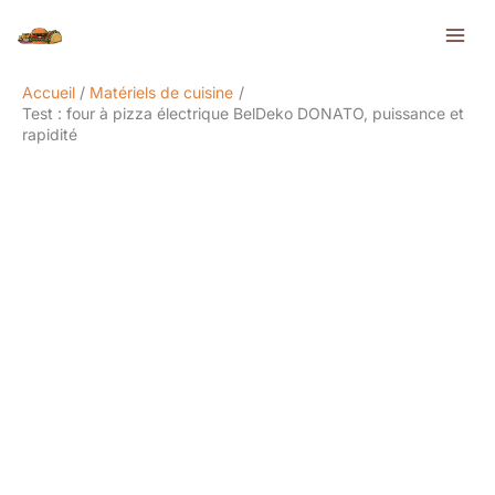
Aller
Rechercher
au
contenu
Accueil
Matériels de cuisine
Test : four à pizza électrique BelDeko DONATO, puissance et
rapidité