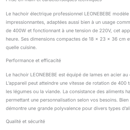
Utilisation Comme
cantines et cuisin
des plats variés 
Le hachoir électrique professionnel LEONEBEBE modèle sl
impressionnantes, adaptées aussi bien à un usage comme
de 400W et fonctionnant à une tension de 220V, cet appa
heure. Ses dimensions compactes de 18 x 23 x 36 cm et s
quelle cuisine.
Performance et efficacité
Le hachoir LEONEBEBE est équipé de lames en acier au c
L’appareil peut atteindre une vitesse de rotation de 400 
les légumes ou la viande. La consistance des aliments ha
permettant une personnalisation selon vos besoins. Bien
démontre une grande polyvalence pour divers types d’al
Qualité et sécurité