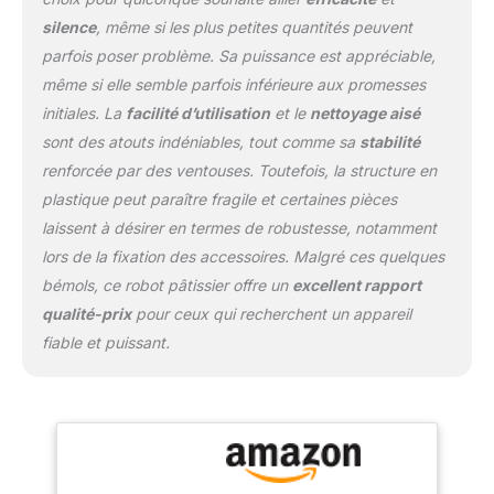
de 3 à 8 personnes de la
famille, et peut être
silence
, même si les plus petites quantités peuvent
utilisée à des fins
parfois poser problème. Sa puissance est appréciable,
commerciales. Équipé
même si elle semble parfois inférieure aux promesses
d'un couvercle
initiales. La
facilité d’utilisation
et le
nettoyage aisé
transparent, vous
pouvez non seulement
sont des atouts indéniables, tout comme sa
stabilité
voir la progression de la
renforcée par des ventouses. Toutefois, la structure en
production alimentaire
plastique peut paraître fragile et certaines pièces
pendant l'utilisation, mais
laissent à désirer en termes de robustesse, notamment
également éviter les
éclaboussures
lors de la fixation des accessoires. Malgré ces quelques
d'aliments 【Engrenage
bémols, ce robot pâtissier offre un
excellent rapport
Réglable 6 + P】Vous
qualité-prix
pour ceux qui recherchent un appareil
avez le choix entre 6
fiable et puissant.
vitesses différentes,
adaptées à différentes
préparations
alimentaires. Niveau 1-2,
adapté au pétrissage de
la pâte; niveau 3-4,
adapté au mélange