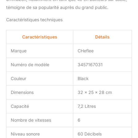
faciles à installer ou à
désinstaller facilement
témoigne de sa popularité auprès du grand public.
pour nous des bols et
des accessoires, chaque
Caractéristiques techniques
robot de cuisine sera
associé batteur plat, un
Caractéristiques
Détails
crochet pétrisseur, un
fouet métallique, une
Marque
CHeflee
spatule, un garde-boue,
un œuf séparateur blanc.
Numéro de modèle
3457167031
Tous les accessoires
vont au lave-vaisselle.
【Excellent Service
Couleur
Black
Après-Vente】Tous les
produits CHflee sont
Dimensions
32 x 25 x 28 cm
certifiés CE/ROHS. Si
vous rencontrez des
Capacité
7,2 Litres
problèmes de qualité ou
d'utilisation à l'avenir,
Nombre de vitesses
6
vous pouvez contacter
notre service clientèle à
Niveau sonore
60 Décibels
tout moment.