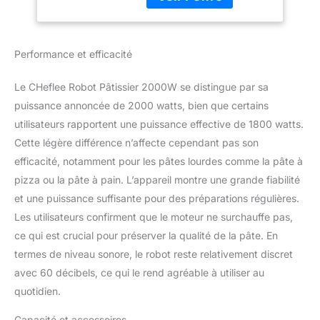
pétrissage élevée,
Batteur,Housse
formation rapide de film
anti-Poussière
en 8-15 minutes.
Utilisant le dernier
Performance et efficacité
moteur en cuivre pur
8830, faible perte,
Le CHeflee Robot Pâtissier 2000W se distingue par sa
dissipation thermique
rapide, faible bruit (moins
puissance annoncée de 2000 watts, bien que certains
de 75 dB), une machine
utilisateurs rapportent une puissance effective de 1800 watts.
peut avoir trois fonctions
Cette légère différence n’affecte cependant pas son
de
efficacité, notamment pour les pâtes lourdes comme la pâte à
pétrin/batteur/mélangeur.
pizza ou la pâte à pain. L’appareil montre une grande fiabilité
Qu'il s'agisse de pain, de
pizza, de nouilles, de
et une puissance suffisante pour des préparations régulières.
crème glacée ou de
Les utilisateurs confirment que le moteur ne surchauffe pas,
gâteau, il peut être fait
ce qui est crucial pour préserver la qualité de la pâte. En
facilement. 【Grande
termes de niveau sonore, le robot reste relativement discret
Capacité De 8 L】
Utilisez de l'acier
avec 60 décibels, ce qui le rend agréable à utiliser au
inoxydable 304 de
quotidien.
qualité alimentaire pour
assurer la sécurité
Capacité et accessoires