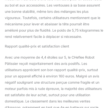
préparations
au bol et aux accessoires. Les ventouses à sa base assurent
alimentaires. Niveau 1-2,
une bonne stabilité, même lors des mélanges les plus
adapté au pétrissage de
la pâte; niveau 3-4,
vigoureux. Toutefois, certains utilisateurs mentionnent que le
adapté au mélange
mécanisme pour lever et abaisser la tête pourrait être
salade/beurre ; niveau 5-
amélioré pour plus de fluidité. Le poids de 5,75 kilogrammes le
6, adapté pour battre les
rend relativement facile à déplacer si nécessaire.
blancs d'œufs et la
crème. La fonction
Rapport qualité-prix et satisfaction client
d'impulsion du fichier P
peut rendre le goût du
Avec une moyenne de 4,4 étoiles sur 5, le CHeflee Robot
pain et du beurre plus
délicat et ferme, et la
Pâtissier reçoit majoritairement des avis positifs. Les
trajectoire planétaire peut
utilisateurs apprécient son bon rapport qualité-prix, surtout
être envoyée plus
pour un appareil affiché à environ 160 euros. Malgré un avis
uniformément à 360
négatif soulignant une structure perçue comme fragile et un
degrés. 【Conception à
Tête Inclinable et Facile à
moteur parfois mis à rude épreuve, la majorité des utilisateurs
Nettoyer】Les
est satisfaite de leur achat, surtout pour une utilisation
conceptions à tête
domestique. Le classement dans les meilleures ventes
inclinable sont plus
d’Amazon, notamment en tant que 4e en batteurs sur socle,