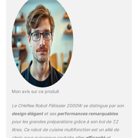
8830, faible perte,
dissipation thermique
rapide, faible bruit (moins
de 75 dB), une machine
peut avoir trois fonctions
de
pétrin/batteur/mélangeur.
Qu'il s'agisse de pain, de
pizza, de nouilles, de
crème glacée ou de
gâteau, il peut être fait
facilement. 【Grande
Capacité De 8 L】
Utilisez de l'acier
Mon avis sur ce produit
inoxydable 304 de
qualité alimentaire pour
Le CHeflee Robot Pâtissier 2000W se distingue par son
assurer la sécurité
alimentaire. La grande
design élégant
et ses
performances remarquables
capacité de 8 L peut
pour les grandes préparations grâce à son bol de 7,2
contenir 1500 g de farine,
litres. Ce robot de cuisine multifonction est un allié de
répondant aux besoins
choix pour quiconque souhaite allier
efficacité
et