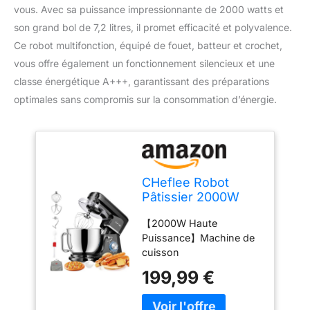
vous. Avec sa puissance impressionnante de 2000 watts et
son grand bol de 7,2 litres, il promet efficacité et polyvalence.
Ce robot multifonction, équipé de fouet, batteur et crochet,
vous offre également un fonctionnement silencieux et une
classe énergétique A+++, garantissant des préparations
optimales sans compromis sur la consommation d’énergie.
CHeflee Robot
Pâtissier 2000W
Robot de Cuisine 8
【2000W Haute
L Bol d'Acier
Puissance】Machine de
Inoxydable,6
cuisson
Vitesses avec
multifonctionnelle
Fonction Pulse avec
199,99 €
CHeflee, forte puissance
Fouet Crochet
de 2000W, efficacité de
Pétrisseur et