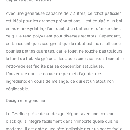
alimentaire. La grande
capacité de 8 L peut
Avec une généreuse capacité de 7,2 litres, ce robot pâtissier
contenir 1500 g de farine,
est idéal pour les grandes préparations. Il est équipé d’un bol
répondant aux besoins
en acier inoxydable, d’un fouet, d’un batteur et d’un crochet,
de 3 à 8 personnes de la
famille, et peut être
ce qui le rend polyvalent pour diverses recettes. Cependant,
utilisée à des fins
certaines critiques soulignent que le robot est moins efficace
commerciales. Équipé
pour les petites quantités, car le fouet ne touche pas toujours
d'un couvercle
le fond du bol. Malgré cela, les accessoires se fixent bien et le
transparent, vous
pouvez non seulement
nettoyage est facilité par sa conception astucieuse.
voir la progression de la
L’ouverture dans le couvercle permet d’ajouter des
production alimentaire
ingrédients en cours de mélange, ce qui est un atout non
pendant l'utilisation, mais
négligeable.
également éviter les
éclaboussures
Design et ergonomie
d'aliments 【Engrenage
Réglable 6 + P】Vous
Le CHeflee présente un design élégant avec une couleur
avez le choix entre 6
vitesses différentes,
black qui s’intègre facilement dans n’importe quelle cuisine
adaptées à différentes
moderne. Il est doté d’une tête inclinable pour un accès facile