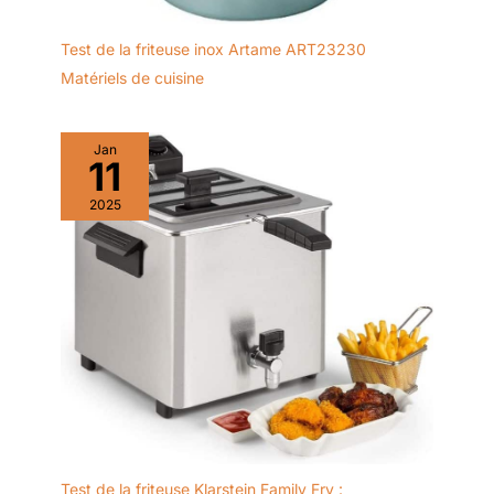
Après-Vente】Tous les
produits CHflee sont
Test de la friteuse inox Artame ART23230
certifiés CE/ROHS. Si
Matériels de cuisine
vous rencontrez des
problèmes de qualité ou
d'utilisation à l'avenir,
Jan
vous pouvez contacter
11
notre service clientèle à
2025
tout moment.
Test de la friteuse Klarstein Family Fry :