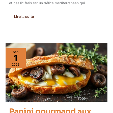
et basilic frais est un délice méditerranéen qui
Lire la suite
Panini
Sep
gourmand
1
aux
champignons
2025
sauvages,
thym
et
taleggio
Panini gourmand aux