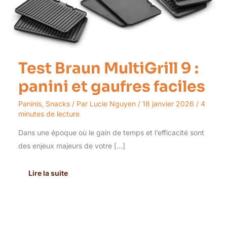
et
gaufres
faciles
Test Braun MultiGrill 9 :
panini et gaufres faciles
Paninis
,
Snacks
/ Par
Lucie Nguyen
/
18 janvier 2026
/
4
minutes de lecture
Dans une époque où le gain de temps et l’efficacité sont
des enjeux majeurs de votre […]
Lire la suite