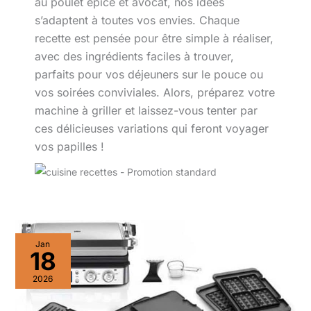
au poulet épicé et avocat, nos idées
s’adaptent à toutes vos envies. Chaque
recette est pensée pour être simple à réaliser,
avec des ingrédients faciles à trouver,
parfaits pour vos déjeuners sur le pouce ou
vos soirées conviviales. Alors, préparez votre
machine à griller et laissez-vous tenter par
ces délicieuses variations qui feront voyager
vos papilles !
Test
Jan
Braun
18
MultiGrill
9
2026
:
panini