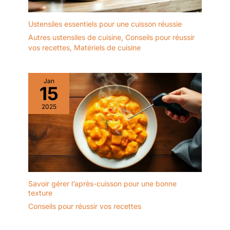
Ustensiles essentiels pour une cuisson réussie
Autres ustensiles de cuisine
,
Conseils pour réussir
vos recettes
,
Matériels de cuisine
Jan
15
2025
Savoir gérer l’après-cuisson pour une bonne
texture
Conseils pour réussir vos recettes