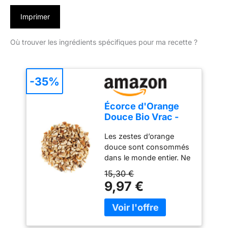
Imprimer
Où trouver les ingrédients spécifiques pour ma recette ?
-35%
Écorce d'Orange
Douce Bio Vrac -
Zeste Séché
Les zestes d’orange
Qualité Culinaire
douce sont consommés
dans le monde entier. Ne
craignez pas de manquer
15,30 €
à nouveau d'orange
9,97 €
fraîche, ce produit
dégage un parfum
d'orange. Un arôme
d'orange riche avec une