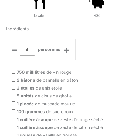
facile
€€
Ingrédients
–
+
personnes
750
millilitres
de vin rouge
2
bâtons
de cannelle en bâton
2
étoiles
de anis étoilé
5
unités
de clous de girofle
1
pincée
de muscade moulue
100
grammes
de sucre roux
1
cuillère à soupe
de zeste d’orange séché
1
cuillère à soupe
de zeste de citron séché
1
gousse
de vanille en gousse