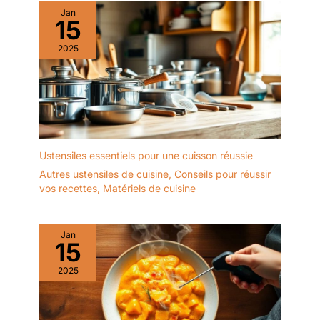
Jan
15
2025
Ustensiles essentiels pour une cuisson réussie
Autres ustensiles de cuisine
,
Conseils pour réussir
vos recettes
,
Matériels de cuisine
Jan
15
2025