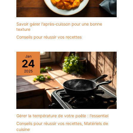
Savoir gérer l’après-cuisson pour une bonne
texture
Conseils pour réussir vos recettes
Jan
24
2025
Gérer la température de votre poêle : l’essentiel
Conseils pour réussir vos recettes
,
Matériels de
cuisine