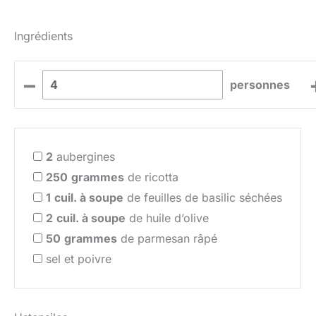
Ingrédients
–
personnes
2
aubergines
250
grammes
de ricotta
1
cuil. à soupe
de feuilles de basilic séchées
2
cuil. à soupe
de huile d’olive
50
grammes
de parmesan râpé
sel et poivre