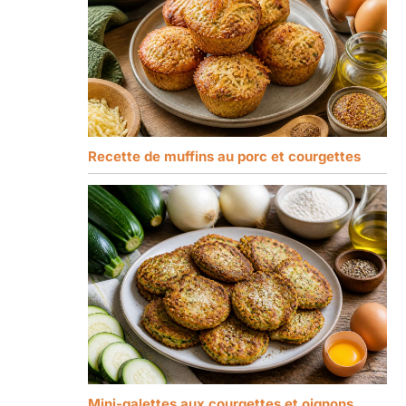
Recette de muffins au porc et courgettes
Mini-galettes aux courgettes et oignons