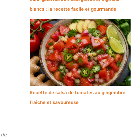
blancs : la recette facile et gourmande
Recette de salsa de tomates au gingembre
fraîche et savoureuse
 de