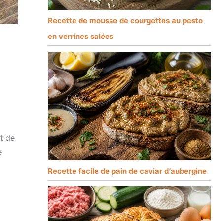
Recette de mousse de courgettes au pesto
en verrines salées
et de
e
Recette facile de pain de caviar d’aubergine