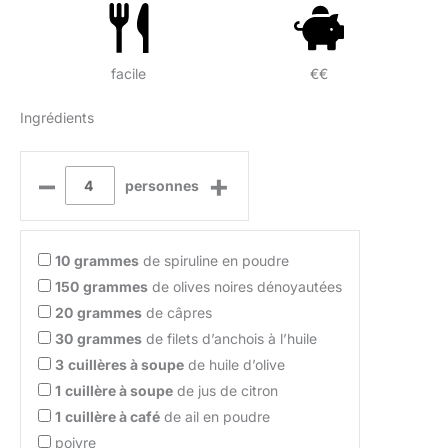
facile
€€
Ingrédients
–
+
personnes
10
grammes
de spiruline en poudre
150
grammes
de olives noires dénoyautées
20
grammes
de câpres
30
grammes
de filets d’anchois à l’huile
3
cuillères à soupe
de huile d’olive
1
cuillère à soupe
de jus de citron
1
cuillère à café
de ail en poudre
poivre