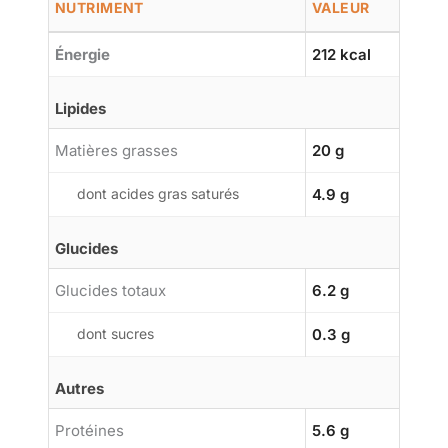
NUTRIMENT
VALEUR
Énergie
212 kcal
Lipides
Matières grasses
20 g
dont acides gras saturés
4.9 g
Glucides
Glucides totaux
6.2 g
dont sucres
0.3 g
Autres
Protéines
5.6 g