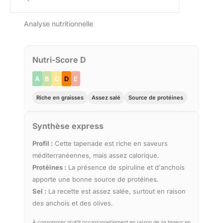
Analyse nutritionnelle
Nutri-Score D
A
B
C
D
E
Riche en graisses
Assez salé
Source de protéines
Synthèse express
Profil :
Cette tapenade est riche en saveurs
méditerranéennes, mais assez calorique.
Protéines :
La présence de spiruline et d'anchois
apporte une bonne source de protéines.
Sel :
La recette est assez salée, surtout en raison
des anchois et des olives.
À consommer plutôt occasionnellement en raison de sa teneur en