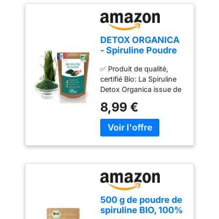
DETOX ORGANICA
- Spiruline Poudre
Bio - 250g de
✅ Produit de qualité,
Poudre Naturelle
certifié Bio: La Spiruline
Detox Organica issue de
l’agriculture biologique
8,99 €
possède une
composition
nutritionnelle unique.
Cultivée en Asie et
contrôlée en Europe, elle
est garantie sans
pesticides, sans OGM,
sans métaux lourds et
sans excipients. ✅
500 g de poudre de
Spiruline Bio, vegan:
spiruline BIO, 100%
Considérée comme un