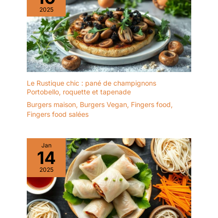
est plus respectueux de
les fêtes, les restaurants
2025
l'environnement.
et beaucoup d'autres
Lorsque vous ne l'utilisez
occasions. Veuillez noter
plus, vous pouvez
: si le produit est
facilement brûler ou
endommagé à la
composter votre
réception, vous pouvez
vaisselle sur un
trouver un service client
barbecue, un four ou
pour un ou un échange.
une cheminée.
Le Rustique chic : pané de champignons
Portobello, roquette et tapenade
Burgers maison
,
Burgers Vegan
,
Fingers food
,
Fingers food salées
Jan
14
2025