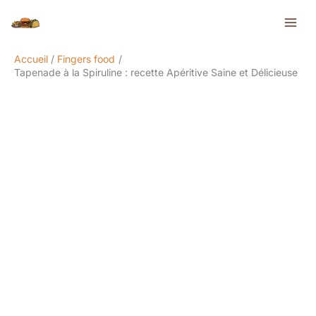
Aller
Rechercher
au
contenu
Accueil
Fingers food
Tapenade à la Spiruline : recette Apéritive Saine et Délicieuse