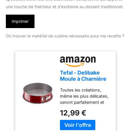
une touche de fraîcheur et d’exotisme au dessert traditionnel.
Imprimer
Où trouver le matériel de cuisine nécessaire pour ma recette ?
Tefal - Delibake
Moule à Charnière
Antiadhésif - 23 cm
Toutes les créations,
- Rouge
même les plus délicates,
seront parfaitement et
facilement démoulées
12,99 €
grce à la ceinture
amovible du moule Le
fond plus large avec