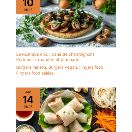
10
vous permet de bien voir
les aliments à l'intérieur
2025
et qui empêche
efficacement la poussière
ou les insectes de
tomber sur les aliments. Il
est idéal pour le thé de
l'après-midi, les fêtes
d'anniversaire et les
Le Rustique chic : pané de champignons
repas de famille.
Portobello, roquette et tapenade
✔[Présentoir à gâteaux
Burgers maison
,
Burgers Vegan
,
Fingers food
,
de haute qualité] : le
Fingers food salées
présentoir à gâteaux
multifonctionnel est
fabriqué en bois, sans
Jan
BPA, sain et écologique,
14
vous pouvez donc
l'utiliser sans hésitation.
2025
Le présentoir à gâteaux
est transparent et
élégant, léger et facile à
transporter, et sûr à