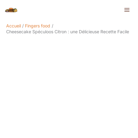
Aller
Rechercher
au
contenu
Accueil
Fingers food
Cheesecake Spéculoos Citron : une Délicieuse Recette Facile