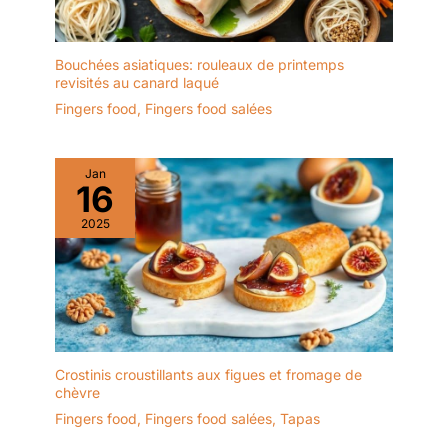
utiliser. Il est idéal comme
cadeau de bienvenue
pour vos amis et voisins,
Bouchées asiatiques: rouleaux de printemps
comme cadeau de
revisités au canard laqué
fiançailles ou comme
Fingers food
,
Fingers food salées
cadeau d'anniversaire.
✔[Facile à nettoyer] : le
présentoir à gâteaux est
Jan
fabriqué dans un
16
matériau de haute qualité
2025
et n'absorbe ni les
odeurs ni les taches. Il
peut être rincé avec un
peu de liquide vaisselle et
d'eau et est très facile à
entretenir. Afin de
prolonger sa durée de
Crostinis croustillants aux figues et fromage de
vie, il est recommandé de
chèvre
ne pas le nettoyer au
lave-vaisselle. Après le
Fingers food
,
Fingers food salées
,
Tapas
nettoyage, il doit être