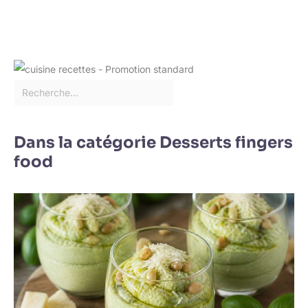
séché afin de le garder
au sec. ✔[Remarque
importante] : si vous
rencontrez des
difficultés, n'hésitez pas
à nous contacter. Nous
vous répondrons dans
les 24 heures.
Dans la catégorie Desserts fingers
food