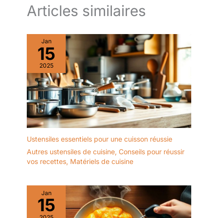
Articles similaires
Jan
15
2025
Ustensiles essentiels pour une cuisson réussie
Autres ustensiles de cuisine
,
Conseils pour réussir
vos recettes
,
Matériels de cuisine
Jan
15
2025