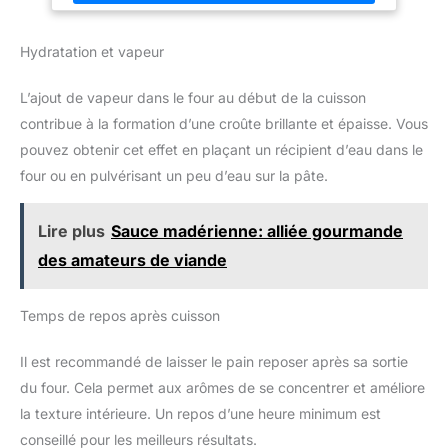
réseau de 6200 réparateurs dans le monde, pour contribuer à
la protection de l’environnement et à la réduction des déchets
NETTOYAGE FACILE : coupelles antiadhésives compatibles
Hydratation et vapeur
lave-vaisselle ACCESSOIRES COMPLETS POUR 10
PERSONNES : 10 coupelles antiadhésives et grattoirs SIMPLE
D’UTILISATION : bouton Marche / Arrêt pour un confort optimal
L’ajout de vapeur dans le four au début de la cuisson
autour de la table
contribue à la formation d’une croûte brillante et épaisse. Vous
pouvez obtenir cet effet en plaçant un récipient d’eau dans le
four ou en pulvérisant un peu d’eau sur la pâte.
Lire plus
Sauce madérienne: alliée gourmande
des amateurs de viande
Temps de repos après cuisson
Il est recommandé de laisser le pain reposer après sa sortie
du four. Cela permet aux arômes de se concentrer et améliore
la texture intérieure. Un repos d’une heure minimum est
conseillé pour les meilleurs résultats.