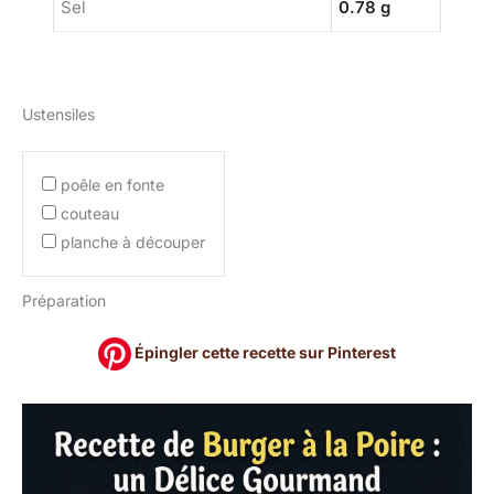
Sel
0.78 g
Ustensiles
poêle en fonte
couteau
planche à découper
Préparation
Épingler cette recette sur Pinterest