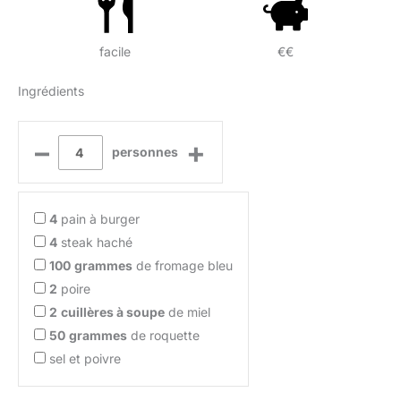
facile
€€
Ingrédients
–
+
personnes
4
pain à burger
4
steak haché
100
grammes
de fromage bleu
2
poire
2
cuillères à soupe
de miel
50
grammes
de roquette
sel et poivre