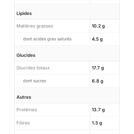
Lipides
Matières grasses
10.2 g
dont acides gras saturés
4.5 g
Glucides
Glucides totaux
17.7 g
dont sucres
6.8 g
Autres
Protéines
13.7 g
Fibres
1.3 g