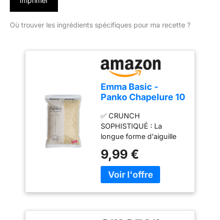
Imprimer
Où trouver les ingrédients spécifiques pour ma recette ?
Emma Basic -
Panko Chapelure 10
mm super premium
✅ CRUNCH
1kg Sac |Aiguille
SOPHISTIQUÉ : La
longue -Forme|
longue forme d'aiguille
Moins gras | Extra
Emma Basic Panko
Croustillant | Style
9,99 €
absorbe moins d'huile
japonais |
que la chapelure
ordinaire et draine plus
d'huile. Plus léger, plus
croustillant et plus
moelleux. Une fois que
vous aurez essayé