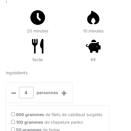
!
20 minutes
10 minutes
facile
€€
Ingrédients
–
+
personnes
600
grammes
de filets de cabillaud surgelés
100
grammes
de chapelure panko
50
grammes
de farine