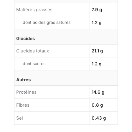
Matières grasses
7.9 g
dont acides gras saturés
1.2 g
Glucides
Glucides totaux
21.1 g
dont sucres
1.2 g
Autres
Protéines
14.6 g
Fibres
0.8 g
Sel
0.43 g