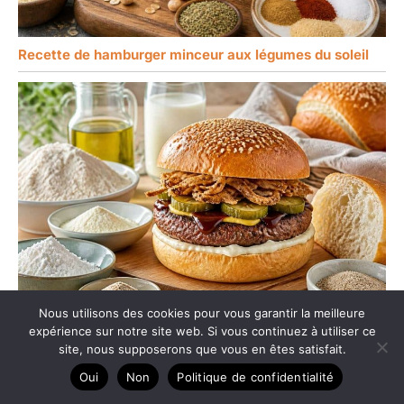
Recette de hamburger minceur aux légumes du soleil
Nous utilisons des cookies pour vous garantir la meilleure
expérience sur notre site web. Si vous continuez à utiliser ce
Recette de burger sans gluten facile et gourmand
site, nous supposerons que vous en êtes satisfait.
Oui
Non
Politique de confidentialité