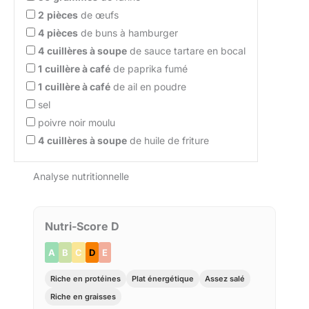
2
pièces
de œufs
4
pièces
de buns à hamburger
4
cuillères à soupe
de sauce tartare en bocal
1
cuillère à café
de paprika fumé
1
cuillère à café
de ail en poudre
sel
poivre noir moulu
4
cuillères à soupe
de huile de friture
Analyse nutritionnelle
Nutri-Score D
A
B
C
D
E
Riche en protéines
Plat énergétique
Assez salé
Riche en graisses