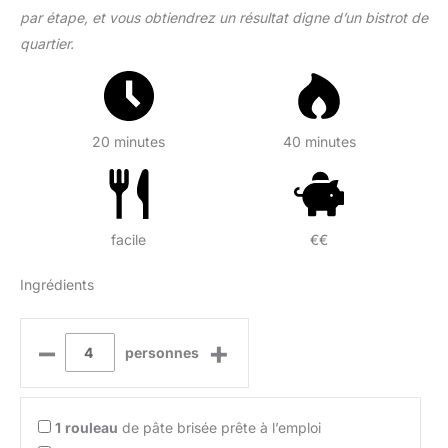
par étape, et vous obtiendrez un résultat digne d’un bistrot de
quartier.
20 minutes
40 minutes
facile
€€
Ingrédients
–
+
personnes
1
rouleau
de pâte brisée prête à l’emploi