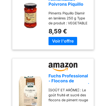
Poivrons Piquillo
grillés Diamir (290
Piments Piquillo Diamir
g)
en lanières 250 g Type
de produit : VEGETABLE
8,59 €
Fuchs Professional
- Flocons de
paprika rouge/vert |
[GOÛT ET ARÔME] : Le
800 g dans un sac|
goût fruité et sucré des
mélange coloré de
flocons de piment rouge
flocons de piment
est complété par les
rouge et vert |