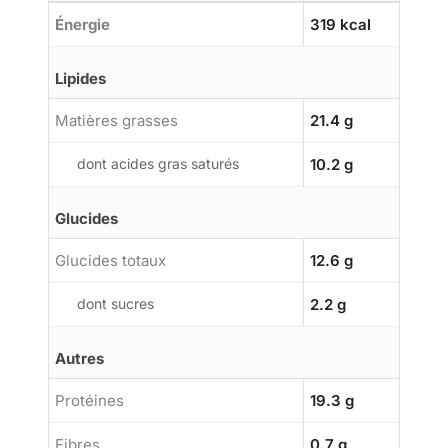
Énergie
319 kcal
Lipides
Matières grasses
21.4 g
dont acides gras saturés
10.2 g
Glucides
Glucides totaux
12.6 g
dont sucres
2.2 g
Autres
Protéines
19.3 g
Fibres
0.7 g