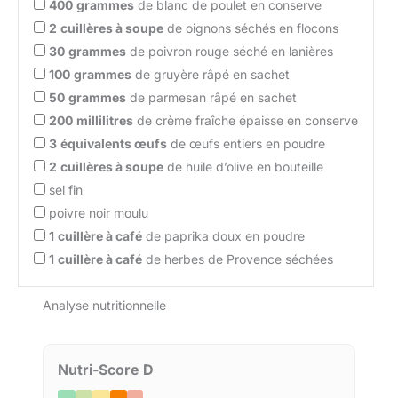
400
grammes
de blanc de poulet en conserve
2
cuillères à soupe
de oignons séchés en flocons
30
grammes
de poivron rouge séché en lanières
100
grammes
de gruyère râpé en sachet
50
grammes
de parmesan râpé en sachet
200
millilitres
de crème fraîche épaisse en conserve
3
équivalents œufs
de œufs entiers en poudre
2
cuillères à soupe
de huile d’olive en bouteille
sel fin
poivre noir moulu
1
cuillère à café
de paprika doux en poudre
1
cuillère à café
de herbes de Provence séchées
Analyse nutritionnelle
Nutri-Score D