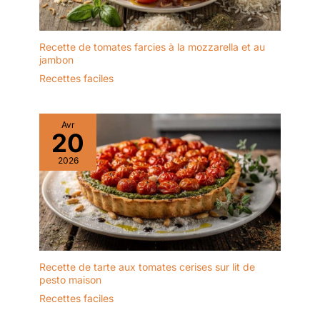
Recette de tomates farcies à la mozzarella et au
jambon
Recettes faciles
Avr
20
2026
Recette de tarte aux tomates cerises sur lit de
pesto maison
Recettes faciles