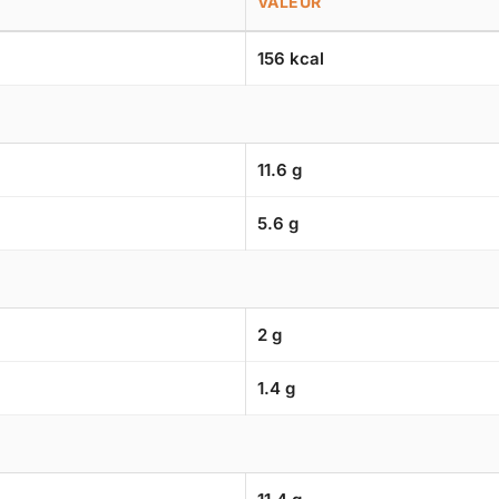
VALEUR
156 kcal
11.6 g
5.6 g
2 g
1.4 g