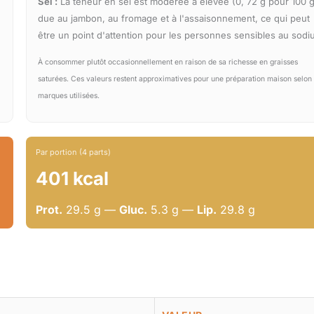
Sel :
La teneur en sel est modérée à élevée (0, 72 g pour 100 g
due au jambon, au fromage et à l'assaisonnement, ce qui peut
être un point d'attention pour les personnes sensibles au sodi
À consommer plutôt occasionnellement en raison de sa richesse en graisses
saturées. Ces valeurs restent approximatives pour une préparation maison selon 
marques utilisées.
Par portion (4 parts)
401 kcal
Prot.
29.5 g —
Gluc.
5.3 g —
Lip.
29.8 g