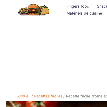
Aller
Fingers food
Snac
au
Matériels de cuisine
contenu
Accueil
Recettes faciles
Recette facile d’omele