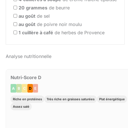
20
grammes
de beurre
au goût
de sel
au goût
de poivre noir moulu
1
cuillère à café
de herbes de Provence
Analyse nutritionnelle
Nutri-Score D
A
B
C
D
E
Riche en protéines
Très riche en graisses saturées
Plat énergétique
Assez salé