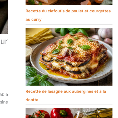
Recette du clafoutis de poulet et courgettes
au curry
our
Recette de lasagne aux aubergines et à la
table
ricotta
isine