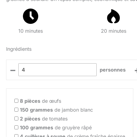
10 minutes
20 minutes
Ingrédients
–
personnes
8
pièces
de œufs
150
grammes
de jambon blanc
2
pièces
de tomates
100
grammes
de gruyère râpé
4
cuillères à soupe
de crème fraîche épaisse