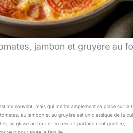
tomates, jambon et gruyère au f
s-estime souvent, mais qui mérite amplement sa place sur la 
 tomates, au jambon et au gruyère est un classique de la cu
es, se glisse au four et en ressort parfaitement gonflée,
oureux pour toute la famille.