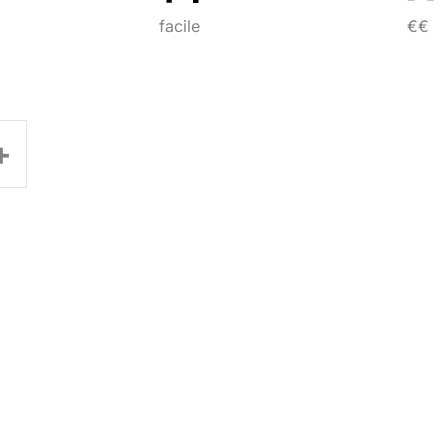
facile
€€
+