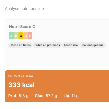
Analyse nutritionnelle
Nutri-Score C
A
B
C
D
E
Riche en fibres
Faible en protéines
Assez salé
Plat énergétique
Par 100 g de recette
333 kcal
Prot.
5.6 g —
Gluc.
57.2 g —
Lip.
11 g