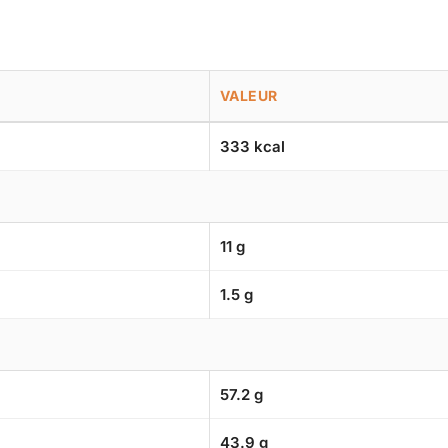
VALEUR
333 kcal
11 g
1.5 g
57.2 g
43.9 g