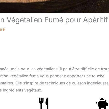
Végétalien Fumé pour Apéritif
ure
ée, mais pour les végétaliens, il peut être difficile de trou
 saumon végétalien fumé vous permet d’apporter une touche
entaires. Elle s’inspire de techniques de cuisson ingénieuses
s ingrédients végétaux.