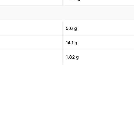
5.6 g
14.1 g
1.82 g