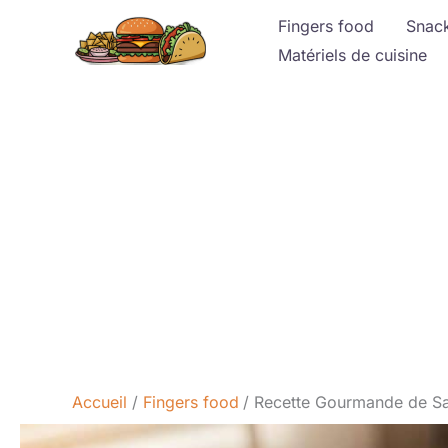
Aller
Fingers food
Snac
au
Matériels de cuisine
contenu
Accueil
Fingers food
Recette Gourmande de Sa