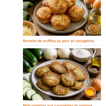
Recette de muffins au porc et courgettes
Mini-galettes aux courgettes et oignons