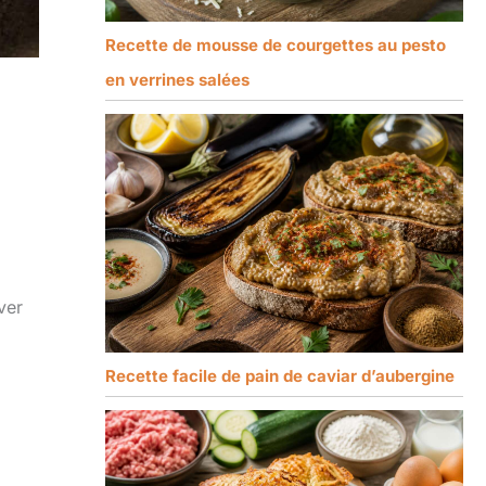
Recette de mousse de courgettes au pesto
en verrines salées
ver
Recette facile de pain de caviar d’aubergine