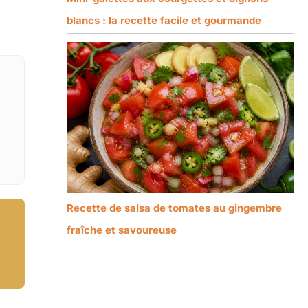
blancs : la recette facile et gourmande
Recette de salsa de tomates au gingembre
fraîche et savoureuse