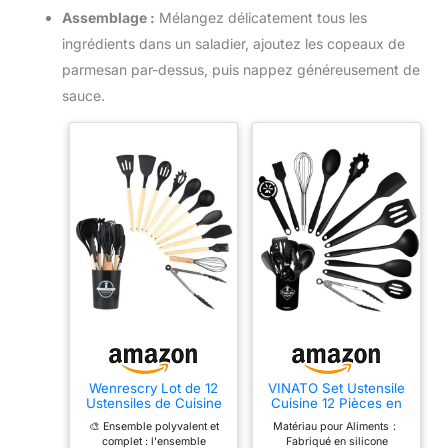
Assemblage :
Mélangez délicatement tous les
ingrédients dans un saladier, ajoutez les copeaux de
parmesan par-dessus, puis nappez généreusement de
sauce.
Wenrescry Lot de 12
VINATO Set Ustensile
Ustensiles de Cuisine
Cuisine 12 Pièces en
en Silicone -
Silicone Alimentaire,
🎨 Ensemble polyvalent et
Matériau pour Aliments：
Résistants à la
Ustensiles de Cuisine
complet : l'ensemble
Fabriqué en silicone
Chaleur, Antiadhésifs,
sans BPA, Lavable au