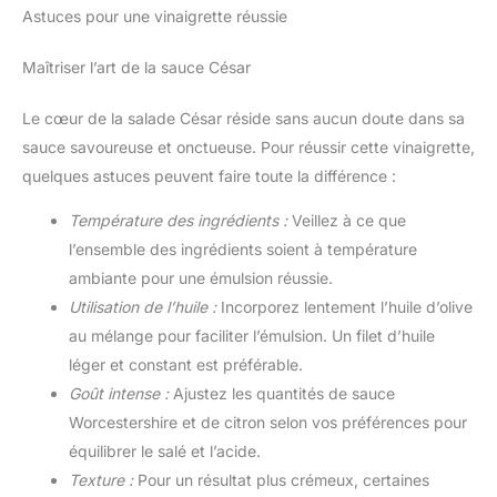
le set de couteaux de cuisine a un design sans coutures
Astuces pour une vinaigrette réussie
qui ne retient pas la saleté pour un nettoyage facile. La
surface antiadhésive lisse est facile à nettoyer et à
entretenir, elle peut être lavée à la main ou au lave-
Maîtriser l’art de la sauce César
vaisselle, ce qui permet d'économiser du temps et des
efforts dans le nettoyage. Idée cadeau parfaite : cet
ensemble d'outils de cuisine en silicone est non
Le cœur de la salade César réside sans aucun doute dans sa
seulement le compagnon idéal pour cuisiner à la
sauce savoureuse et onctueuse. Pour réussir cette vinaigrette,
maison, mais aussi un cadeau parfait pour la famille et
les amis. Que ce soit pour Noël, un déménagement, un
quelques astuces peuvent faire toute la différence :
mariage ou un anniversaire, cet ensemble de cuisine
fonctionnel et esthétique ne manquera pas de vous
apporter de la joie.
Température des ingrédients :
Veillez à ce que
l’ensemble des ingrédients soient à température
ambiante pour une émulsion réussie.
Utilisation de l’huile :
Incorporez lentement l’huile d’olive
au mélange pour faciliter l’émulsion. Un filet d’huile
léger et constant est préférable.
Goût intense :
Ajustez les quantités de sauce
Worcestershire et de citron selon vos préférences pour
équilibrer le salé et l’acide.
Texture :
Pour un résultat plus crémeux, certaines