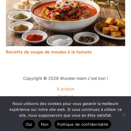
Recette de soupe de moules à la tomate
Copyright © 2026 Wunder miam c'est bon !
A propos
Contact
Nous utilisons des cookies pour vous garantir la meilleure
Plan du site
expérience sur notre site web. Si vous continuez à utiliser ce
Mentions légales
site, nous supposerons que vous en êtes satisfait.
Politique de confidentialité
Oui
Non
Politique de confidentialité