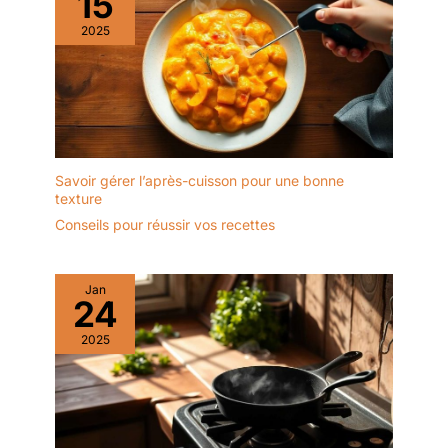
15
2025
Savoir gérer l’après-cuisson pour une bonne
texture
Conseils pour réussir vos recettes
Jan
24
2025