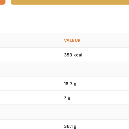
VALEUR
353 kcal
16.7 g
7 g
36.1 g