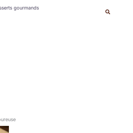
Rechercher
sserts gourmands
Recherche
voureuse