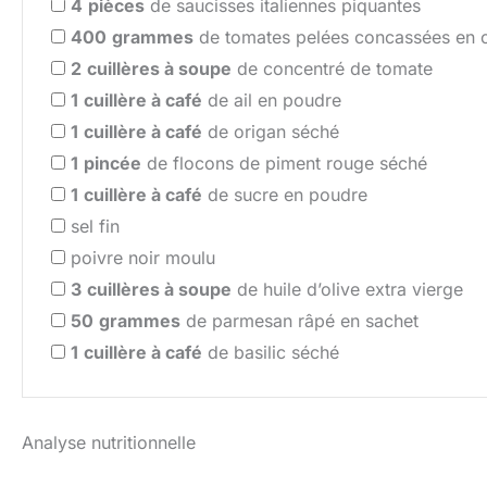
4
pièces
de saucisses italiennes piquantes
400
grammes
de tomates pelées concassées en 
2
cuillères à soupe
de concentré de tomate
1
cuillère à café
de ail en poudre
1
cuillère à café
de origan séché
1
pincée
de flocons de piment rouge séché
1
cuillère à café
de sucre en poudre
sel fin
poivre noir moulu
3
cuillères à soupe
de huile d’olive extra vierge
50
grammes
de parmesan râpé en sachet
1
cuillère à café
de basilic séché
Analyse nutritionnelle