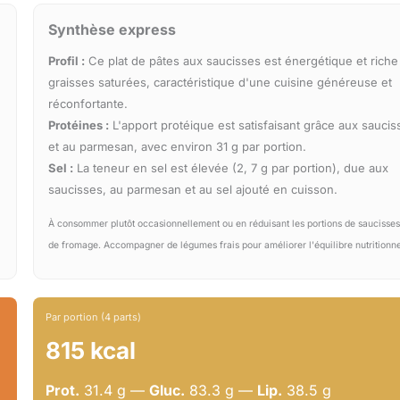
Synthèse express
Profil :
Ce plat de pâtes aux saucisses est énergétique et riche
graisses saturées, caractéristique d'une cuisine généreuse et
réconfortante.
Protéines :
L'apport protéique est satisfaisant grâce aux saucis
et au parmesan, avec environ 31 g par portion.
Sel :
La teneur en sel est élevée (2, 7 g par portion), due aux
saucisses, au parmesan et au sel ajouté en cuisson.
À consommer plutôt occasionnellement ou en réduisant les portions de saucisses
de fromage. Accompagner de légumes frais pour améliorer l'équilibre nutritionne
Par portion (4 parts)
815 kcal
Prot.
31.4 g —
Gluc.
83.3 g —
Lip.
38.5 g