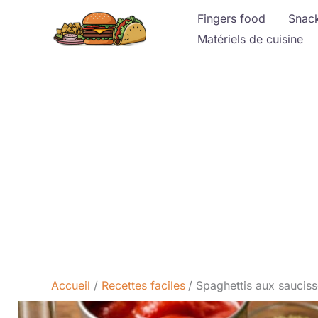
Aller
Fingers food
Snac
au
Matériels de cuisine
contenu
Accueil
Recettes faciles
Spaghettis aux sauciss