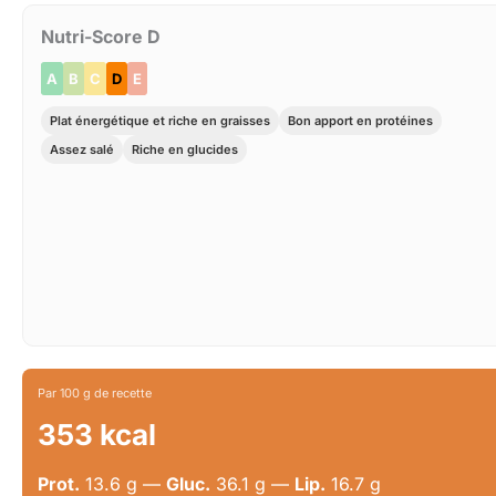
Nutri-Score D
A
B
C
D
E
Plat énergétique et riche en graisses
Bon apport en protéines
Assez salé
Riche en glucides
Par 100 g de recette
353 kcal
Prot.
13.6 g —
Gluc.
36.1 g —
Lip.
16.7 g