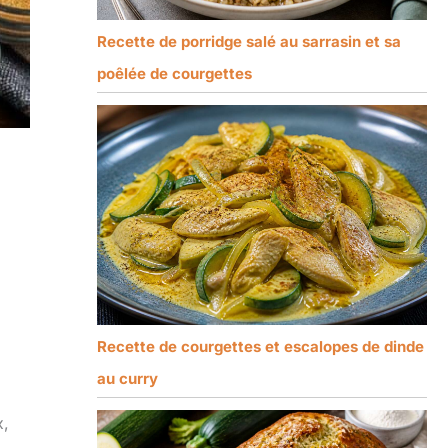
Recette de porridge salé au sarrasin et sa
poêlée de courgettes
Recette de courgettes et escalopes de dinde
au curry
x,