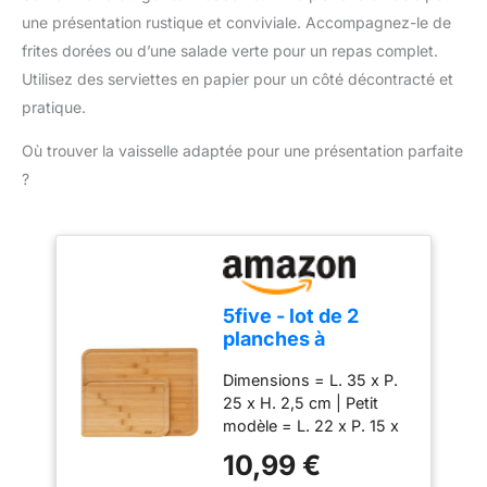
tiroir ramasse-miettes
variable qui centrent les
une présentation rustique et conviviale. Accompagnez-le de
amovible se vide et se
tranches pour un dorage
remet en place
frites dorées ou d’une salade verte pour un repas complet.
uniforme ACCESSOIRE
facilement - Le couvercle
Utilisez des serviettes en papier pour un côté décontracté et
RÉCHAUFFE-
anti-poussière empêche
VIENNOISERIES : Le
pratique.
la poussière d'entrer
toaster est conçu pour
dans les fentes entre les
Où trouver la vaisselle adaptée pour une présentation parfaite
réchauffer les petits
utilisations
pains et les brioches.
?
Support escamotable
pratique pour réchauffer
sans griller DU PAIN
CHAUD EN QUELQUES
SECONDES : Du pain
toujours prêt à déguster
5five - lot de 2
avec ces fonctions ;
planches à
Réchauffe en quelques
découper bambou
Dimensions = L. 35 x P.
secondes ; Grille
25 x H. 2,5 cm | Petit
directement le pain
modèle = L. 22 x P. 15 x
congelé NETTOYAGE
H. 1,1cm | Grand modèle
FACILE ET UTILISATION
10,99 €
= L. 35 x P. 25 x H.
SÛRE : Le Grille pain est