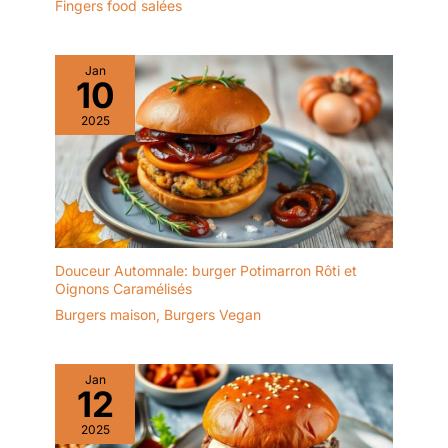
ajoutés, nos planches en
Fingers food salées
bambou sont
complètement sûres
pour préparer et
Jan
10
présenter les aliments.
FACILE À NETTOYER -
2025
Le bambou est
naturellement non
poreux et n'absorbe ni
les liquides ni les odeurs.
Il est facile à nettoyer en
le rinçant à l'eau tiède
savonneuse et n'est pas
Douceur Automnale: burger Potimarron Rôti et
adapté au lave-vaisselle.
Oignons Caramélisés
Burgers maison
,
Burgers Vegan
Jan
12
2025