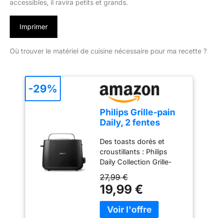
accessibles, il ravira petits et grands.
Imprimer
Où trouver le matériel de cuisine nécessaire pour ma recette ?
-29%
Philips Grille-pain
Daily, 2 fentes
larges, 8 réglages,
Des toasts dorés et
830W, Noir
croustillants : Philips
Daily Collection Grille-
pain pour du pain
27,99 €
parfaitement grillé - 2
19,99 €
fentes adaptées à toutes
les tailles et formes de
pain Des réglages pour