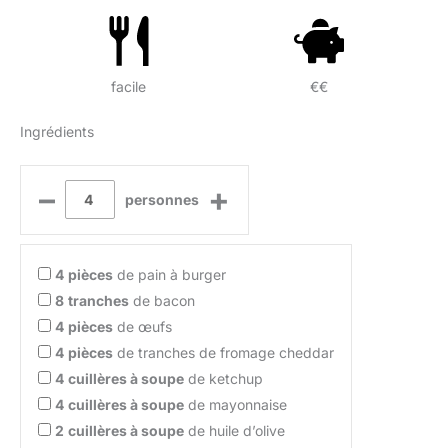
facile
€€
Ingrédients
–
+
personnes
4
pièces
de pain à burger
8
tranches
de bacon
4
pièces
de œufs
4
pièces
de tranches de fromage cheddar
4
cuillères à soupe
de ketchup
4
cuillères à soupe
de mayonnaise
2
cuillères à soupe
de huile d’olive