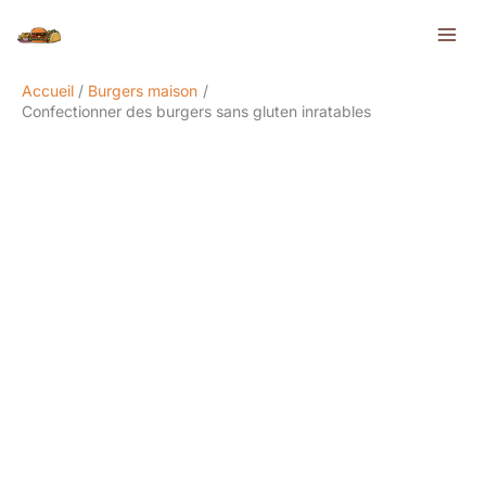
Aller
Rechercher
au
contenu
Accueil
Burgers maison
Confectionner des burgers sans gluten inratables