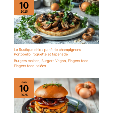
9in x 6in. BAMBOU
10
pizzerias, notre robot
DURABLE - Les planches
pâtissier électrique fait
2025
à découper sont
des merveilles dans
fabriquées à partir de
divers contextes. C’est
bambou naturel et
l’outil idéal pour mélanger
durable. Le bambou
la crème, les légumes et
pousse rapidement, ne
les pâtes
nécessite pas d'engrais
et se régénère tout seul,
ce qui en fait une culture
Le Rustique chic : pané de champignons
Portobello, roquette et tapenade
très écologique. Sans
produits chimiques
Burgers maison
,
Burgers Vegan
,
Fingers food
,
ajoutés, nos planches en
Fingers food salées
bambou sont
complètement sûres
pour préparer et
Jan
10
présenter les aliments.
FACILE À NETTOYER -
2025
Le bambou est
naturellement non
poreux et n'absorbe ni