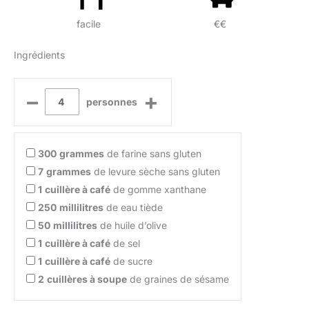
facile
€€
Ingrédients
–
+
personnes
300
grammes
de farine sans gluten
7
grammes
de levure sèche sans gluten
1
cuillère à café
de gomme xanthane
250
millilitres
de eau tiède
50
millilitres
de huile d’olive
1
cuillère à café
de sel
1
cuillère à café
de sucre
2
cuillères à soupe
de graines de sésame