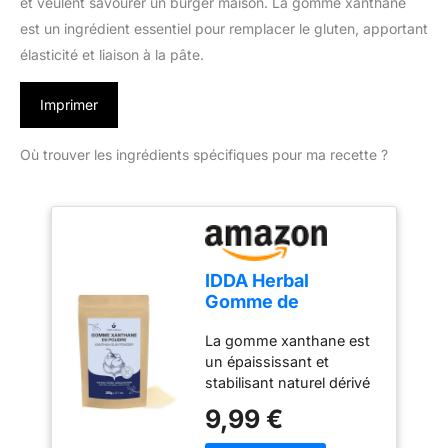
et veulent savourer un burger maison. La gomme xanthane
est un ingrédient essentiel pour remplacer le gluten, apportant
élasticité et liaison à la pâte.
Imprimer
Où trouver les ingrédients spécifiques pour ma recette ?
IDDA Herbal
Gomme de
Xanthane 200g,
La gomme xanthane est
Agent Épaississant
un épaississant et
Sans Gluten,
stabilisant naturel dérivé
Xanthan Gum,
de sucres fermentés. Elle
Stabilisant
9,99 €
est largement utilisée en
Alimentaire Naturel
pâtisserie et en cuisine