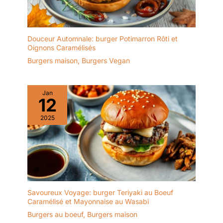
les liquides ni les odeurs.
Il est facile à nettoyer en
le rinçant à l'eau tiède
savonneuse et n'est pas
Douceur Automnale: burger Potimarron Rôti et
adapté au lave-vaisselle.
Oignons Caramélisés
Burgers maison
,
Burgers Vegan
Jan
12
2025
Savoureux Voyage: burger Teriyaki au Boeuf
Caramélisé et Mayonnaise au Wasabi
Burgers au boeuf
,
Burgers maison