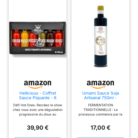
Hellicious - Coffret
Umami Sauce Soja
Sauce Piquante - 6
Artisanal 750ml -
Purées de Piments
Fermenté Bois, Soja
Défi Hot Ones: Recréez le show
FERMENTATION
Artisanales - Idée Cadeau
Entier - Longue
chez vous avec une dégustation
TRADITIONNELLE : Le
Challenge Hot Ones -
Fermentation
progressive du doux au
processus commence par la
Habanero, Chipotle,
Traditionnelle - Sauce
volcanique pour un challenge
cuisson à la vapeur du soja
Jalapeño - Fabriqué en
Soja Japonaise pour
entre amis Coffret Sauce
(entièrement produit au Japon).
France
Cuisine Asiatique,
39,90 €
17,00 €
Piquante: Packaging soigné
Celui-ci est ensuite fermenté
Assaisonnement Sain et
pour amateurs de sensations
avec le blé grillé. Cette
Savoureux
fortes, convient pour Noël ou
fermentation, associée au KOJI,