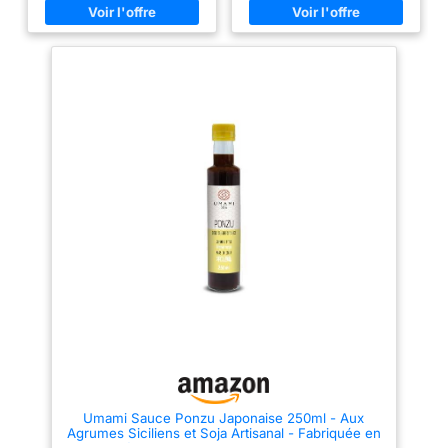
anniversaire Artisanal et
vous permet d'obtenir une
Français: Purées cuisinées sans
sauce soja d'exception après 18
colorants ni conservateurs dans
mois et différents changements
notre atelier pour un goût
saisonniers. EXCELLENCE
authentique et naturel Échelle de
CENTENAIRE : Notre sauce soja,
Scoville: 6 intensités différentes
choisie après de nombreuses
incluant Habanero, Chipotle,
recherches, est fièrement
Jalapeño avec 6 pots de 50ml
produite au Japon par une
pour un voyage sensoriel
famille qui se consacre à ce
complet Utilisation Culinaire:
métier artisanal depuis près
Sublimez vos burgers, pizzas,
d'un siècle. SATISFAIT VOS
tacos, salsas, soupes et
EXIGENCES
fromages avec quelques
GASTRONOMIQUES :
gouttes de ces purées de
Découvrez la perfection
piments Porte clé Hellicious
gustative avec notre sauce soja
Inclus : Le coffret comprend un
japonaise; longue fermentation
porte clé Hellicious pour
et richesse en grains de soja
rejoindre la communauté !
entiers confèrent une harmonie
de saveurs délicieusement
équilibrées et une texture
veloutée qui enchante vos
papilles, transformant chaque
repas en une expérience
inoubliable. BIENFAITS
NUTRITIONNELS
AUTHENTIQUES : Notre sauce
soja japonaise artisanale,
Umami Sauce Ponzu Japonaise 250ml - Aux
fermentée longuement dans des
Agrumes Siciliens et Soja Artisanal - Fabriquée en
tonneaux en bois, non
Italie - Idéale pour Poisson, Salades et Marinades