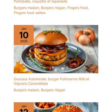
Portobello, roquette et tapenade
Burgers maison
,
Burgers Vegan
,
Fingers food
,
Fingers food salées
Jan
10
2025
Douceur Automnale: burger Potimarron Rôti et
Oignons Caramélisés
Burgers maison
,
Burgers Vegan
Jan