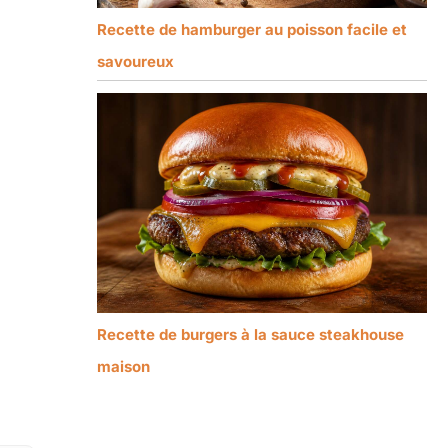
Recette de hamburger au poisson facile et
savoureux
Recette de burgers à la sauce steakhouse
maison