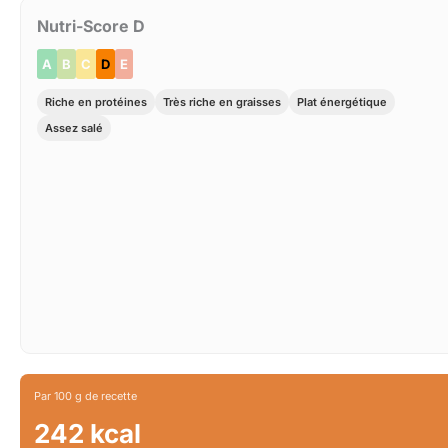
Nutri-Score D
A
B
C
D
E
Riche en protéines
Très riche en graisses
Plat énergétique
Assez salé
Par 100 g de recette
242 kcal