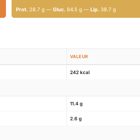
Prot.
28.7 g —
Gluc.
84.5 g —
Lip.
38.7 g
VALEUR
242 kcal
11.4 g
2.6 g