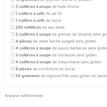
3
cuillères à soupe
de huile d’olive
1
cuillère à café
de sel fin
1
cuillère à café
de sucre
250
millilitres
de eau tiède
2
cuillères à soupe
de graines de sésame sans gl
4
pièces
de steak haché surgelé sans gluten
4
cuillères à soupe
de sauce barbecue sans glute
2
cuillères à soupe
de moutarde sans gluten
4
cuillères à soupe
de mayonnaise sans gluten
8
pièces
de cornichons en bocal
50
grammes
de oignons frits sans gluten en sach
Analyse nutritionnelle