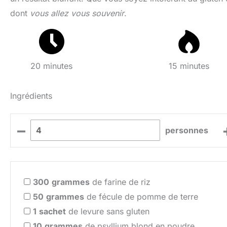
dont
vous allez vous souvenir
.
20 minutes
15 minutes
Ingrédients
–
personnes
300
grammes
de farine de riz
50
grammes
de fécule de pomme de terre
1
sachet
de levure sans gluten
10
grammes
de psyllium blond en poudre