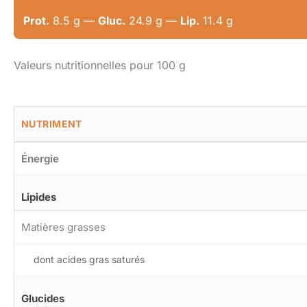
Prot.
8.5 g —
Gluc.
24.9 g —
Lip.
11.4 g
Valeurs nutritionnelles pour 100 g
NUTRIMENT
Énergie
Lipides
Matières grasses
dont acides gras saturés
Glucides