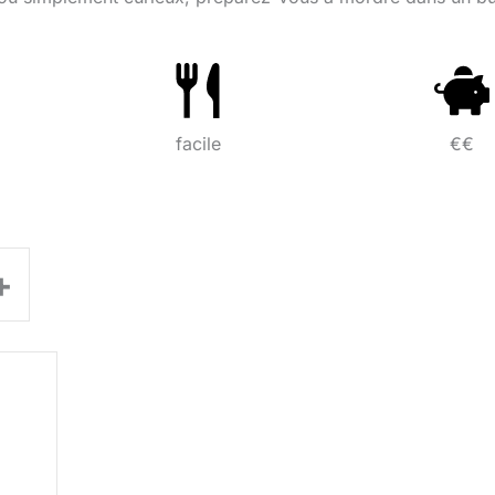
facile
€€
+