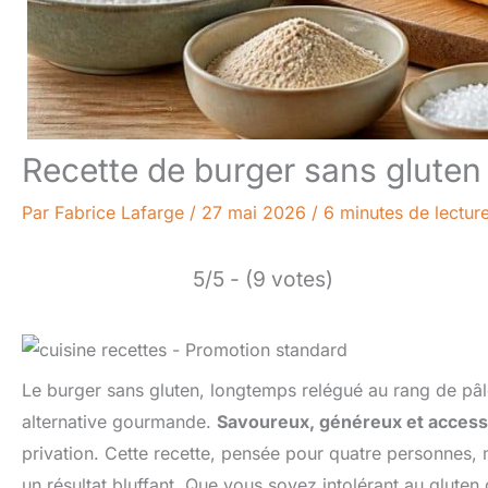
Recette de burger sans gluten
Par
Fabrice Lafarge
/
27 mai 2026
/
6 minutes de lectur
5/5 - (9 votes)
Le burger sans gluten, longtemps relégué au rang de pâl
alternative gourmande.
Savoureux, généreux et access
privation. Cette recette, pensée pour quatre personnes, 
un résultat bluffant. Que vous soyez intolérant au glut