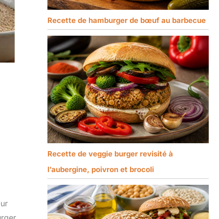
Recette de hamburger de bœuf au barbecue
Recette de veggie burger revisité à
l’aubergine, poivron et brocoli
our
urger