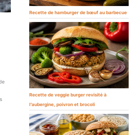
Recette de hamburger de bœuf au barbecue
de
Recette de veggie burger revisité à
s
l’aubergine, poivron et brocoli