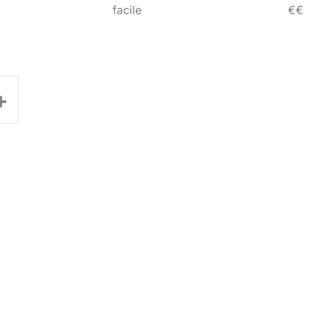
facile
€€
+