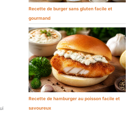
Recette de burger sans gluten facile et
gourmand
Recette de hamburger au poisson facile et
savoureux
ui