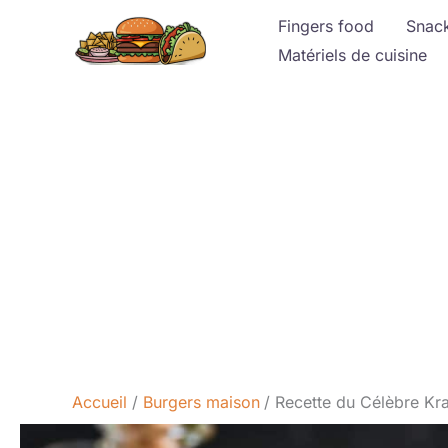
Aller
Fingers food
Snac
au
Matériels de cuisine
contenu
Accueil
Burgers maison
Recette du Célèbre Kr