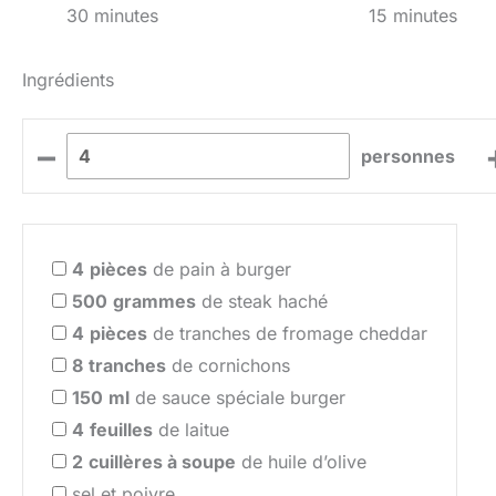
30 minutes
15 minutes
Ingrédients
–
personnes
4
pièces
de pain à burger
500
grammes
de steak haché
4
pièces
de tranches de fromage cheddar
8
tranches
de cornichons
150
ml
de sauce spéciale burger
4
feuilles
de laitue
2
cuillères à soupe
de huile d’olive
sel et poivre