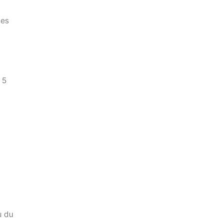
les
 5
,
u du