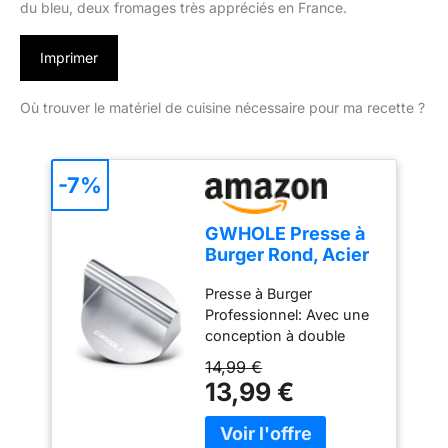
du bleu, deux fromages très appréciés en France.
Imprimer
Où trouver le matériel de cuisine nécessaire pour ma recette ?
-7%
GWHOLE Presse à
Burger Rond, Acier
Inoxydable
Presse à Burger
Antiadhésive pour
Professionnel: Avec une
Barbecue
conception à double
structure symétrique, la
14,99 €
surface est plus grande
13,99 €
et le poids est
suffisamment important
pour que les aliments