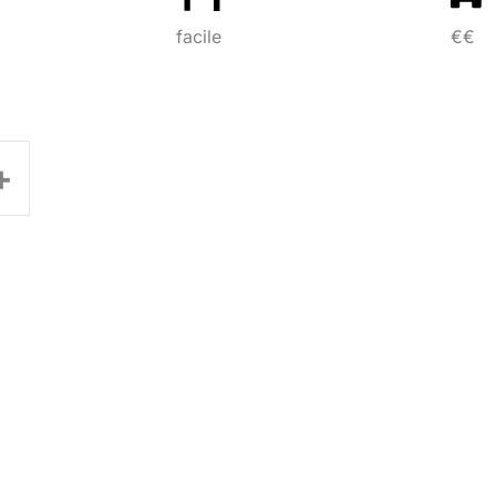
facile
€€
+