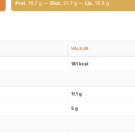
Prot.
16.7 g —
Gluc.
21.7 g —
Lip.
19.8 g
VALEUR
181 kcal
11.1 g
5 g