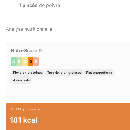
1
pincée
de poivre
Analyse nutritionnelle
Nutri-Score D
A
B
C
D
E
Riche en protéines
Très riche en graisses
Plat énergétique
Assez salé
Par 100 g de recette
181 kcal