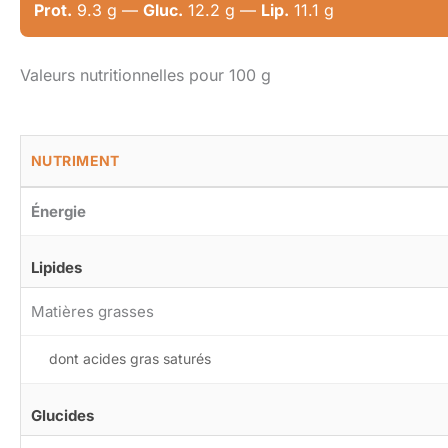
Prot.
9.3 g —
Gluc.
12.2 g —
Lip.
11.1 g
Valeurs nutritionnelles pour 100 g
NUTRIMENT
Énergie
Lipides
Matières grasses
dont acides gras saturés
Glucides