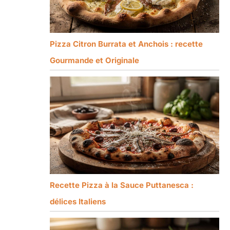
Pizza Citron Burrata et Anchois : recette
Gourmande et Originale
Recette Pizza à la Sauce Puttanesca :
délices Italiens