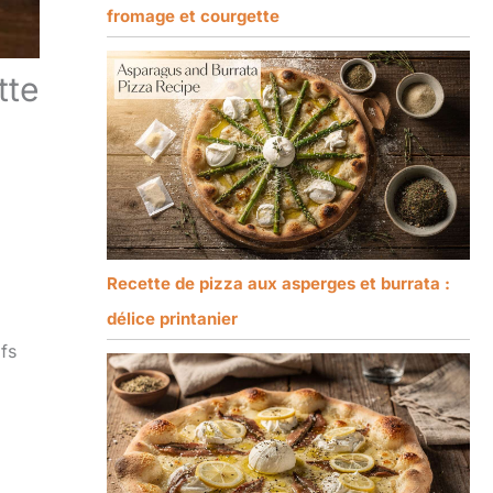
fromage et courgette
tte
Recette de pizza aux asperges et burrata :
délice printanier
ifs