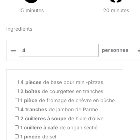
15 minutes
20 minutes
Ingrédients
–
personnes
4
pièces
de base pour mini-pizzas
2
boîtes
de courgettes en tranches
1
pièce
de fromage de chèvre en bûche
4
tranches
de jambon de Parme
2
cuillères à soupe
de huile d’olive
1
cuillère à café
de origan séché
1
pincée
de sel