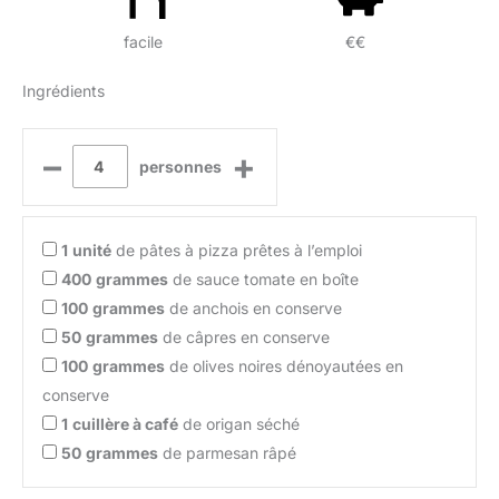
facile
€€
Ingrédients
–
+
personnes
1
unité
de pâtes à pizza prêtes à l’emploi
400
grammes
de sauce tomate en boîte
100
grammes
de anchois en conserve
50
grammes
de câpres en conserve
100
grammes
de olives noires dénoyautées en
conserve
1
cuillère à café
de origan séché
50
grammes
de parmesan râpé