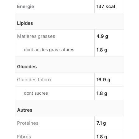
Énergie
137 kcal
Lipides
Matières grasses
4.9 g
dont acides gras saturés
1.8 g
Glucides
Glucides totaux
16.9 g
dont sucres
1.8 g
Autres
Protéines
7.1 g
Fibres
1.8 g